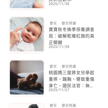
2025/11/30
嬰兒
嬰兒照護
寶寶秋冬換季保養調查
局：破解乾癢紅臉的真
正關鍵
2025/11/28
嬰兒
嬰兒照護
桃園媽三度將女兒舉起
重摔，踹胸，導致重傷
身亡，國民法官：無從
2025/11/27
減輕刑度，反更需嚴厲
譴責
嬰兒
嬰兒照護