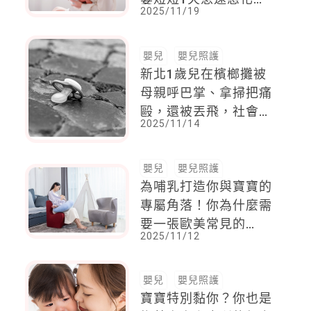
2025/11/19
亡
嬰兒
嬰兒照護
新北1歲兒在檳榔攤被
母親呼巴掌、拿掃把痛
毆，還被丟飛，社會局
2025/11/14
緊急安置
嬰兒
嬰兒照護
為哺乳打造你與寶寶的
專屬角落！你為什麼需
要一張歐美常見的
2025/11/12
「nursing chair」？3
款時髦實用單品推薦
嬰兒
嬰兒照護
寶寶特別黏你？你也是