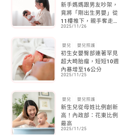
新手媽媽跟男友吵架，
竟將「剛出生男嬰」從
11樓推下，親手奪走新
2025/11/26
生兒命
嬰兒
嬰兒照護
初生女嬰臀部連著罕見
超大畸胎瘤，短短10週
內暴增至16公分
2025/11/25
嬰兒
嬰兒照護
新生兒從母姓比例創新
高！內政部：花東比例
最高
2025/11/25