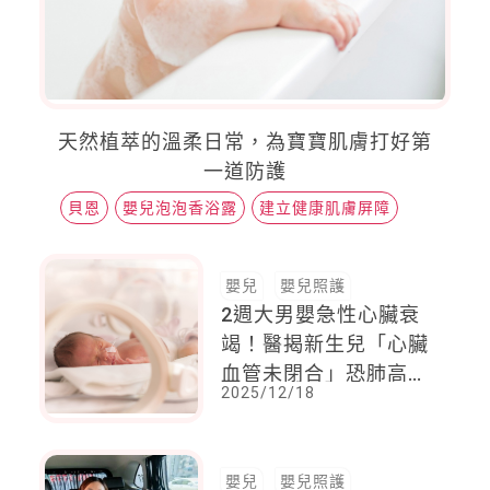
天然植萃的溫柔日常，為寶寶肌膚打好第
一道防護
貝恩
嬰兒泡泡香浴露
建立健康肌膚屏障
嬰兒
嬰兒照護
2週大男嬰急性心臟衰
竭！醫揭新生兒「心臟
血管未閉合」恐肺高壓
2025/12/18
猝死
嬰兒
嬰兒照護