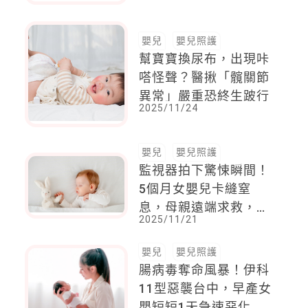
嬰兒
嬰兒照護
幫寶寶換尿布，出現咔
嗒怪聲？醫揪「髖關節
異常」嚴重恐終生跛行
2025/11/24
嬰兒
嬰兒照護
監視器拍下驚悚瞬間！
5個月女嬰兒卡縫窒
息，母親遠端求救，卻
2025/11/21
喚不醒熟睡父親
嬰兒
嬰兒照護
腸病毒奪命風暴！伊科
11型惡襲台中，早產女
嬰短短1天急速惡化身