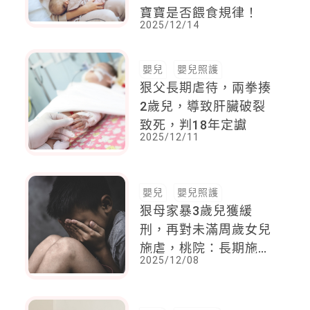
寶寶是否餵食規律！
2025/12/14
嬰兒
嬰兒照護
狠父長期虐待，兩拳揍
2歲兒，導致肝臟破裂
致死，判18年定讞
2025/12/11
嬰兒
嬰兒照護
狠母家暴3歲兒獲緩
刑，再對未滿周歲女兒
施虐，桃院：長期施
2025/12/08
暴，犯後態度極差，判
囚3年6月