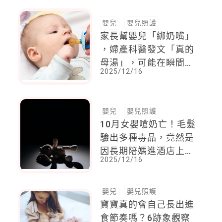
序」
嬰兒
嬰兒照護
家長幫嬰兒「綁奶嘴」
，婦產科醫發文「真的
母湯」，可能在瞬間釀
2025/12/16
成無法挽回的意外
嬰兒
嬰兒照護
10月女嬰嗆奶亡！毛髮
驗出多種毒品，竟然是
因長期陪媽進酒店上
2025/12/16
班，吸到毒煙
嬰兒
嬰兒照護
寶寶真的會自己長出進
食節奏嗎？6跡象觀察