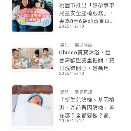
桃園市推出「好孕專車
兒童安全座椅服務」，
專為0至6歲幼童乘車安
2025/12/18
全設計
嬰兒
嬰兒照護
Chicco寶寶沐浴，經
台灣歐盟雙重把關！寶
貝洗得開心，爸媽用得
2025/12/18
安心
嬰兒
嬰兒照護
「新生兒篩檢、基因檢
測、產前帶因篩檢」差
在哪？全都要做？醫師
2025/12/17
給爸媽的「最實用排