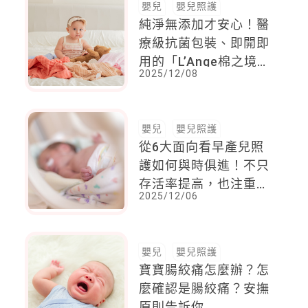
嬰兒
嬰兒照護
純淨無添加才安心！醫
療級抗菌包裝、即開即
用的「L’Ange棉之境」
2025/12/08
純棉紗布巾，讓育兒生
活超舒心
嬰兒
嬰兒照護
從6大面向看早產兒照
護如何與時俱進！不只
存活率提高，也注重預
2025/12/06
後品質，幫助巴掌天使
健康長大
嬰兒
嬰兒照護
寶寶腸絞痛怎麼辦？怎
麼確認是腸絞痛？安撫
原則告訴你