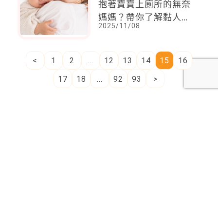
抱著寶寶上廁所的無奈
媽媽？帶你了解黏人的
2025/11/08
孩子
<
1
2
...
12
13
14
15
16
17
18
...
92
93
>