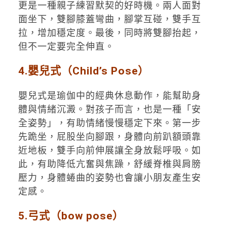
更是一種親子練習默契的好時機。兩人面對
面坐下，雙腳膝蓋彎曲，腳掌互碰，雙手互
拉，增加穩定度。最後，同時將雙腳抬起，
但不一定要完全伸直。
4.嬰兒式（Child’s Pose）
嬰兒式是瑜伽中的經典休息動作，能幫助身
體與情緒沉澱。對孩子而言，也是一種「安
全姿勢」，有助情緒慢慢穩定下來。第一步
先跪坐，屁股坐向腳跟，身體向前趴額頭靠
近地板，雙手向前伸展讓全身放鬆呼吸。如
此，有助降低亢奮與焦躁，舒緩脊椎與肩膀
壓力，身體蜷曲的姿勢也會讓小朋友產生安
定感。
5.弓式（bow pose）