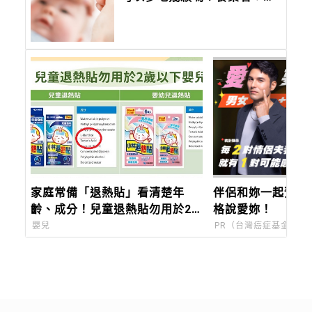
燒需要時間等待，小心藥物中
毒與副作用！
家庭常備「退熱貼」看清楚年
伴侶和妳一起預防
齡、成分！兒童退熱貼勿用於2
格說愛妳！
歲下嬰幼兒，過量恐呼吸停止
嬰兒
PR（台灣癌症基金會）