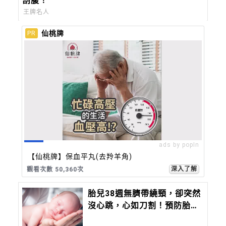
剖腹！
王牌名人
仙桃牌
PR
ads by popIn
【仙桃牌】保血平丸(去羚羊角)
深入了解
觀看次數 50,360次
胎兒38週無臍帶繞頸，卻突然
沒心跳，心如刀割！預防胎死
腹中注意胎兒6徵兆、母體5狀