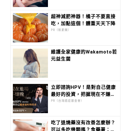
況
超神減肥神器！橘子不要直接
吃，加點這個！體重天天下降
PR（新素簡）
維護全家健康的Wakamoto若
元益生菌
立即諮詢HPV！是對自己健康
最好的投資，把握現在不嫌
晚！
PR（台灣癌症基金會）
吃了退燒藥沒有改善怎麼辦？
可以多吃幾顆嗎？食藥署：退