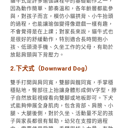
貓牛式是許多瑜伽課程中的基礎動作之一，
因為動作簡單、節奏溫和，各年齡層都能參
與，對孩子而言，模仿小貓拱背、小牛抬頭
的過程，也能讓瑜伽變得像遊戲一樣有趣，
不會覺得是在上課；對家長來說，貓牛式也
是很好的舒緩動作，特別適合長時間抱小
孩、低頭滑手機、久坐工作的父母，有助於
放鬆肩頸與下背壓力。
2.下犬式（Downward Dog）
雙手打開與肩同寬，雙腳與髖同寬，手掌穩
穩貼地，臀部往上抬讓身體形成倒V字型，脖
子自然放鬆視線看向雙腳或地板即可。下犬
式能夠伸展全身肌肉，包含背部、肩膀、小
腿、大腿後側，對於久坐、活動量不足的孩
子與家長都很有幫助，幼兒在支撐的過程