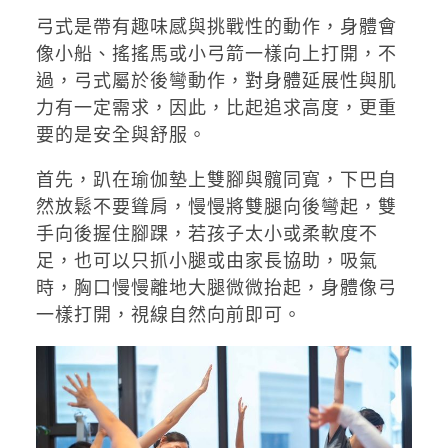
弓式是帶有趣味感與挑戰性的動作，身體會
像小船、搖搖馬或小弓箭一樣向上打開，不
過，弓式屬於後彎動作，對身體延展性與肌
力有一定需求，因此，比起追求高度，更重
要的是安全與舒服。
首先，趴在瑜伽墊上雙腳與髖同寬，下巴自
然放鬆不要聳肩，慢慢將雙腿向後彎起，雙
手向後握住腳踝，若孩子太小或柔軟度不
足，也可以只抓小腿或由家長協助，吸氣
時，胸口慢慢離地大腿微微抬起，身體像弓
一樣打開，視線自然向前即可。