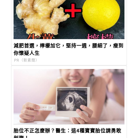
減肥首選，檸檬加它，堅持一週，腰細了，瘦到
你懷疑人生
PR（新素簡）
胎位不正怎麼辦？醫生：這4種寶寶胎位請勇敢