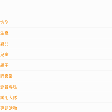
懷孕
生產
嬰兒
兒童
親子
問良醫
影音專區
試用大隊
專題活動