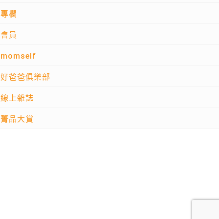
專欄
會員
momself
好爸爸俱樂部
線上雜誌
菁品大賞