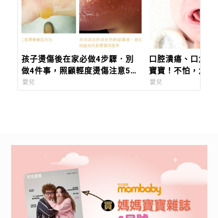
孩子燙傷後在家必做4步驟．別
口腔潰瘍、口角炎
做4件事，照顧輕度燙傷注意5事
寶寶！不怕，六大
項
症狀一次看懂，教
嬰兒
嬰兒
照護！