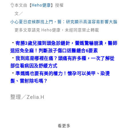
👌
本文由
【
Heho健康
】
授權
文／
小心夏日症候群找上門，醫：研究顯示高溫容易影響大腦
更多文章請見 Heho健康，未經同意禁止轉載
．
宥勝3歲兒撞到頭急診縫針，蕾媽驚嚇崩潰，醫師
這招免全麻！判斷孩子傷口送醫縫合6要素
．
我到底是哪裡在痛？頭痛有許多種，一次了解從
部位看病因及舒緩方式
．
準媽媽也要有美的權力！懷孕可以美甲、染燙
髮、雷射除毛嗎？
整理／Zelia.H
看更多