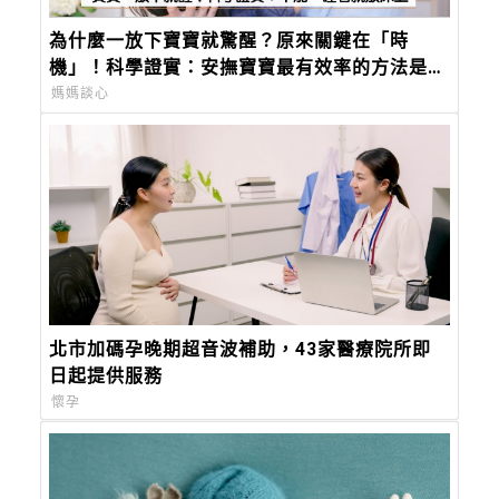
為什麼一放下寶寶就驚醒？原來關鍵在「時
機」！科學證實：安撫寶寶最有效率的方法是這
個
媽媽談心
北市加碼孕晚期超音波補助，43家醫療院所即
日起提供服務
懷孕