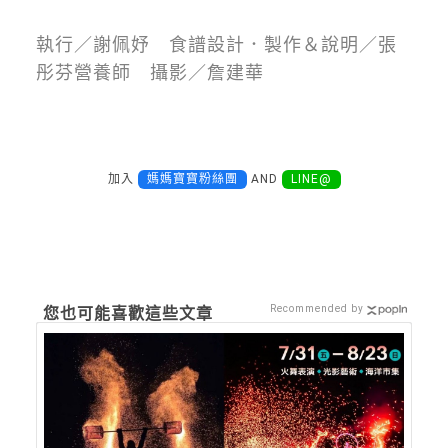
執行／謝佩妤 食譜設計．製作＆說明／張
彤芬營養師 攝影／詹建華
加入
媽媽寶寶粉絲團
AND
LINE@
Recommended by
您也可能喜歡這些文章