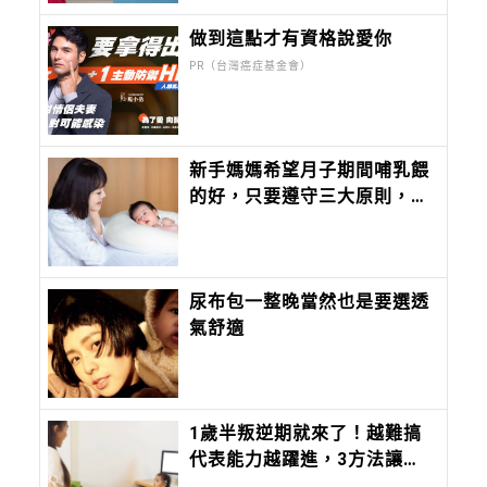
做到這點才有資格說愛你
PR（台灣癌症基金會）
新手媽媽希望月子期間哺乳餵
的好，只要遵守三大原則，減
輕壓力沒煩惱
尿布包一整晚當然也是要選透
氣舒適
1歲半叛逆期就來了！越難搞
代表能力越躍進，3方法讓孩
子不生氣，別在哭鬧時說教