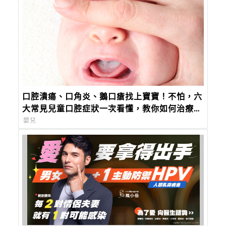
口腔潰瘍、口角炎、鵝口瘡找上寶寶！不怕，六
大常見兒童口腔症狀一次看懂，教你如何治療及
照護！
嬰兒