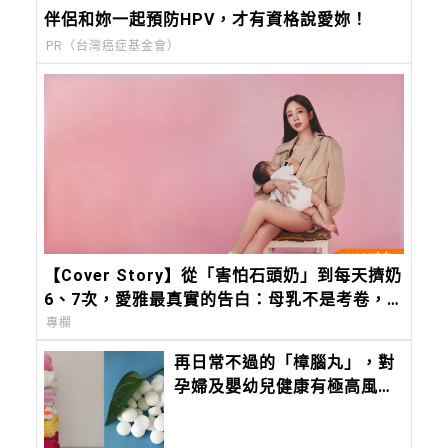
伴侶和妳一起預防HPV，才有資格說愛妳！
PR（台灣癌症基金會）
【Cover Story】從「害怕石頭奶」到每天擠奶
6、7次，愛雅最真實的告白：母乳不是考卷，
而是愛的另一種模樣
專欄
再日常不過的「樟腦丸」，對
孕婦及嬰幼兒健康有極高風
險！婦產科名醫蘇怡寧：不建
議長期暴露