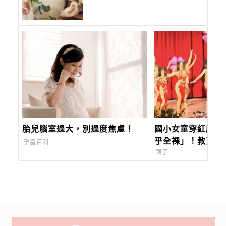
胎兒腦室過大，別過度焦慮！
國小女童穿紅肚皮
乎全裸」！教育局
孕產百科
情同意，輿情四起
親子