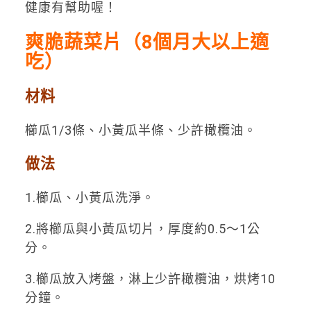
健康有幫助喔！
爽脆蔬菜片（8個月大以上適
吃）
材料
櫛瓜1/3條、小黃瓜半條、少許橄欖油。
做法
1.櫛瓜、小黃瓜洗淨。
2.將櫛瓜與小黃瓜切片，厚度約0.5～1公
分。
3.櫛瓜放入烤盤，淋上少許橄欖油，烘烤10
分鐘。