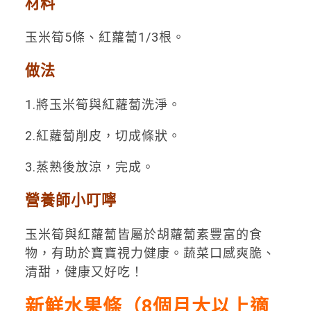
材料
玉米筍5條、紅蘿蔔1/3根。
做法
1.將玉米筍與紅蘿蔔洗淨。
2.紅蘿蔔削皮，切成條狀。
3.蒸熟後放涼，完成。
營養師小叮嚀
玉米筍與紅蘿蔔皆屬於胡蘿蔔素豐富的食
物，有助於寶寶視力健康。蔬菜口感爽脆、
清甜，健康又好吃！
新鮮水果條（8個月大以上適