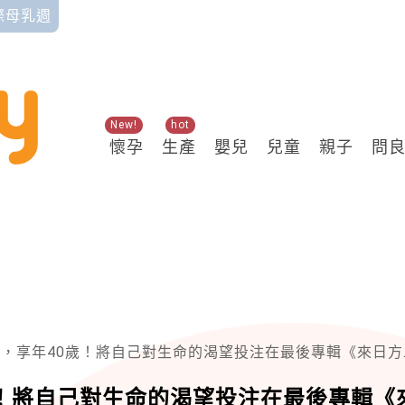
國際母乳週
New!
hot
懷孕
生產
嬰兒
兒童
親子
問
，享年40歲！將自己對生命的渴望投注在最後專輯《來日方長》
！將自己對生命的渴望投注在最後專輯《