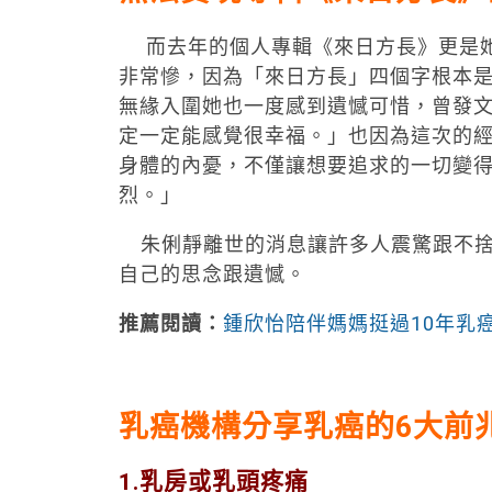
而去年的個人專輯《來日方長》更是她
非常慘，因為「來日方長」四個字根本
無緣入圍她也一度感到遺憾可惜，曾發
定一定能感覺很幸福。」也因為這次的
身體的內憂，不僅讓想要追求的一切變
烈。」
朱俐靜離世的消息讓許多人震驚跟不捨
自己的思念跟遺憾。
推薦閱讀：
鍾欣怡陪伴媽媽挺過10年乳
乳癌機構分享乳癌的6大前
1.乳房或乳頭疼痛