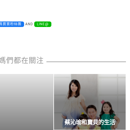
媽寶寶粉絲團
AND
LINE@
媽們都在關注
蔡沁瑜和寶貝的生活