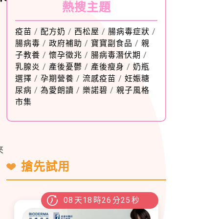
熱搜主題
疫苗
/
配方奶
/
西松屋
/
腸病毒症狀
/
腸病毒
/
政府補助
/
寶寶副食品
/
親
子教養
/
懷孕徵兆
/
腸病毒潛伏期
/
乳腺炎
/
產後憂鬱
/
產後瘦身
/
奶瓶
選擇
/
孕期營養
/
流感疫苗
/
妊娠糖
尿病
/
為愛朗讀
/
樂諾碧
/
親子風格
市集
可
來
搶先試用
08
天
18
時
26
分
24
秒