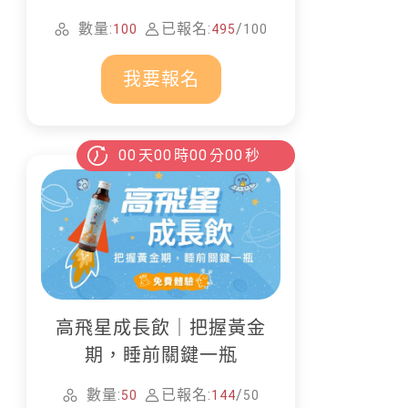
家清潔
數量:
已報名:
/
100
495
100
我要報名
00
天
00
時
00
分
00
秒
高飛星成長飲｜把握黃金
期，睡前關鍵一瓶
數量:
已報名:
/
50
144
50