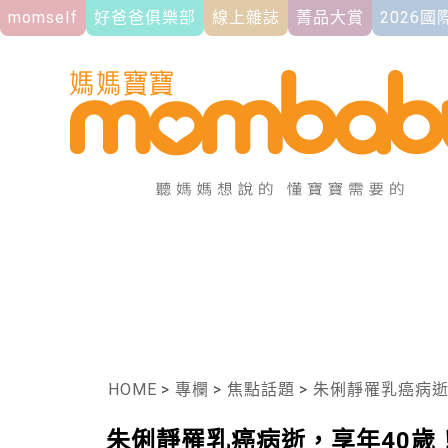
momself
好爸爸俱樂部
線上雜誌
菁品大賞
2026
HOME
>
專欄
>
焦點話題
>
朱俐靜罹乳癌病逝
朱俐靜罹乳癌病逝，享年40歲