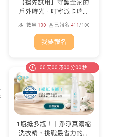
【搶先試用】守護全家的
戶外時光 - 叮寧派卡瑞丁
防蚊液
數量:
已報名:
/
100
411
100
我要報名
00
天
00
時
00
分
00
秒
但
低
1瓶抵多瓶！｜淨淨真濃縮
洗衣精，挑戰最省力的居