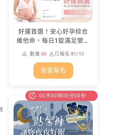
好運首選！安心好孕綜合
維他命，每日1錠滿足營養
所需
數量:
已報名:
/
50
81
50
我要報名
00
天
00
時
00
分
00
秒
到