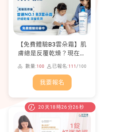
【免費體驗B3雲朵霜】肌
膚總是反覆乾燥？現在就
加入貝膚黛瑪修護體驗計
數量:
已報名:
/
100
111
100
畫！
我要報名
20
天
18
時
26
分
25
秒