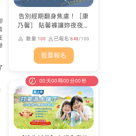
告別經期翻身焦慮！［康
卻
乃馨］ 貼馨褲讓妳夜夜好
肯
眠
在
數量:
已報名:
/
100
648
100
慘
我要報名
了
00
天
00
時
00
分
00
秒
」