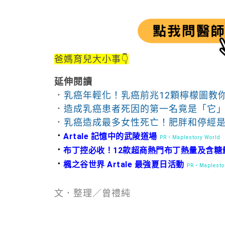
爸媽育兒大小事👇
延伸閱讀
．
乳癌年輕化！乳癌前兆12顆檸檬圖教
．
造成乳癌患者死因的第一名竟是「它
．
乳癌造成最多女性死亡！肥胖和停經
．
Artale 記憶中的武陵道場
PR・Maplestory World
．
布丁控必收！12款超商熱門布丁熱量及含糖
．
楓之谷世界 Artale 最強夏日活動
PR・Maplestor
文．整理／曾禮純