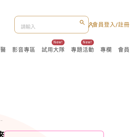
會員登入/註冊
New!
New!
良醫
影音專區
試用大隊
專題活動
專欄
會員
來