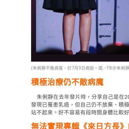
(朱俐靜不敵病魔，於7月3日病逝。圖／FB＠朱俐靜
積極治療仍不敵病魔
朱俐靜在去年發片時，分享自己是在20
發現已罹患乳癌，但自己仍不放棄、積
站不起來。好不容易有段時間身體比較
無法實現專輯《來日方長