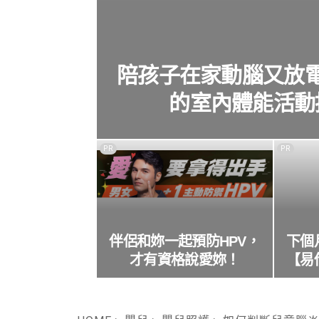
陪孩子在家動腦又放
的室內體能活動
PR
PR
伴侶和妳一起預防HPV，
下個
才有資格說愛妳！
【易