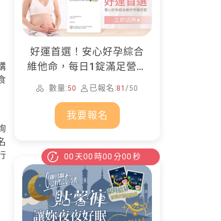
好運首選！安心好孕綜合
維他命，每日1錠滿足營養
購
食
所需
數量:
已報名:
/
50
81
50
我要報名
）
詢
名
行
00
天
00
時
00
分
00
秒