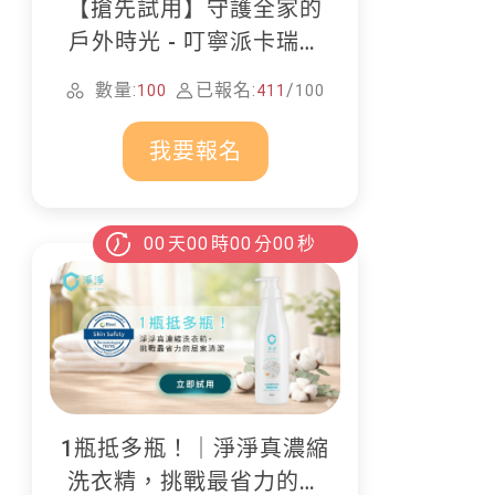
【搶先試用】守護全家的
戶外時光 - 叮寧派卡瑞丁
防蚊液
數量:
已報名:
/
100
411
100
我要報名
00
天
00
時
00
分
00
秒
1瓶抵多瓶！｜淨淨真濃縮
洗衣精，挑戰最省力的居