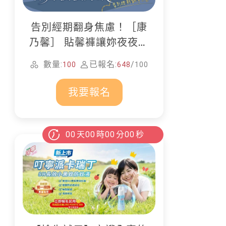
告別經期翻身焦慮！［康
乃馨］ 貼馨褲讓妳夜夜好
眠
數量:
已報名:
/
100
648
100
我要報名
00
天
00
時
00
分
00
秒