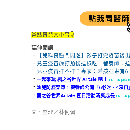
爸媽育兒大小事👇
延伸閱讀
．
【兒科良醫問問題】孩子打完疫苗後
．
兒童疫苗施打前後這樣吃！營養師：這
．
兒童疫苗打不打？專家：若孩童患有6
．
一起來玩 楓之谷世界 Artale 吧！
PR・Maplesto
．
幼兒防疫菜單，營養師公開「6必吃、4忌口
．
楓之谷世界Artale 夏日活動清爽成長
PR・Mapl
文．整理／林俐佩