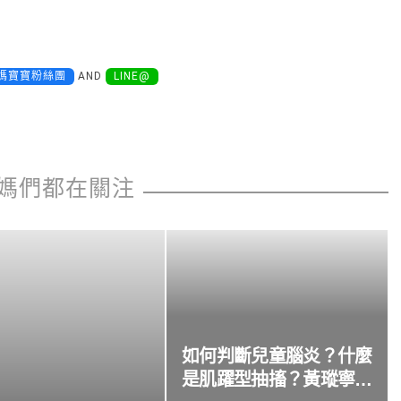
媽寶寶粉絲團
AND
LINE@
媽們都在關注
如何判斷兒童腦炎？什麼
是肌躍型抽搐？黃瑽寧醫