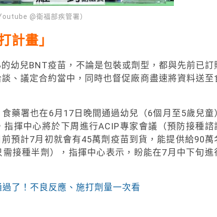
utube @衛福部疾管署）
打計畫」
的幼兒BNT疫苗，不論是包裝或劑型，都與先前已訂
洽談、議定合約當中，同時也督促廠商盡速將資料送至
食藥署也在6月17日晚間通過幼兒（6個月至5歲兒童
指揮中心將於下周進行ACIP專家會議（預防接種諮
前預計7月初就會有45萬劑疫苗到貨，能提供給90萬
只需接種半劑），指揮中心表示，盼能在7月中下旬進
通過了！不良反應、施打劑量一次看