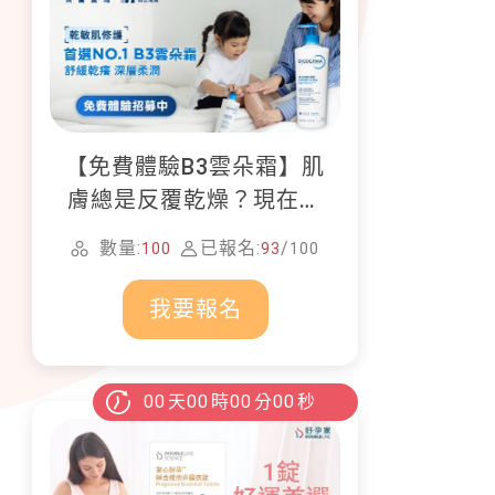
【免費體驗B3雲朵霜】肌
膚總是反覆乾燥？現在就
加入貝膚黛瑪修護體驗計
數量:
已報名:
/
100
93
100
畫！
我要報名
00
天
00
時
00
分
00
秒