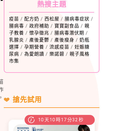
熱搜主題
疫苗
/
配方奶
/
西松屋
/
腸病毒症狀
/
腸病毒
/
政府補助
/
寶寶副食品
/
親
子教養
/
懷孕徵兆
/
腸病毒潛伏期
/
乳腺炎
/
產後憂鬱
/
產後瘦身
/
奶瓶
選擇
/
孕期營養
/
流感疫苗
/
妊娠糖
尿病
/
為愛朗讀
/
樂諾碧
/
親子風格
市集
苗
作
。
搶先試用
10
天
10
時
17
分
31
秒