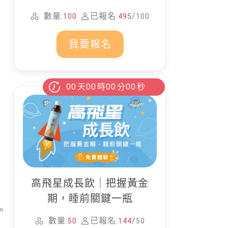
家清潔
數量:
已報名:
/
100
495
100
我要報名
00
天
00
時
00
分
00
秒
高飛星成長飲｜把握黃金
期，睡前關鍵一瓶
數量:
已報名:
/
50
144
50