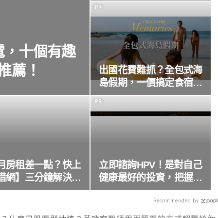
師用更簡單的方式解釋給
PR
你聽
電，十個有趣
推薦！
出國花費難抓？全包式海
島假期，一價搞定食宿玩
樂，省錢更省心！
PR
月房租差一點？快上
立即諮詢HPV！是對自己
借網】三分鐘解決燃
健康最好的投資，把握現
眉之急
在不嫌晚！
Recommended by