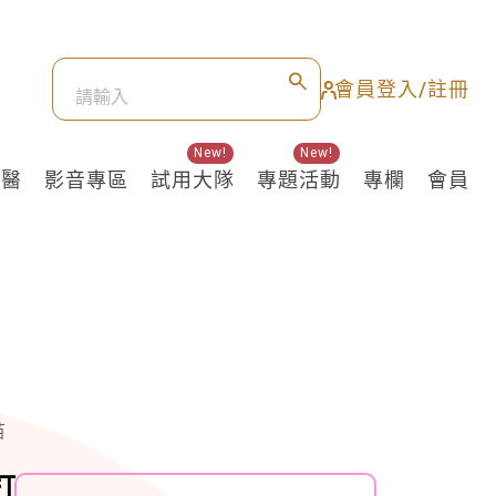
會員登入/註冊
New!
New!
良醫
影音專區
試用大隊
專題活動
專欄
會員
苗
打