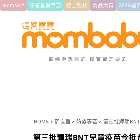
momself
好爸爸俱樂部
線上雜誌
菁品大賞
2026
HOME
>
問良醫
>
防疫專區
>
第三批輝瑞BN
第三批輝瑞BNT兒童疫苗今抵