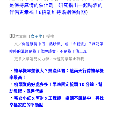
是保持感情的催化劑！研究指出一起喝酒的
伴侶更幸福！8招能維持婚姻保鮮期
）
💁‍♂
本文由【
女子學
】授權
文／
你是感情中的「熱吵派」或「冷戰派」？謹記爭
吵時的溝通是為了化解誤會，不是為了佔上風
更多文章請見女力學，未經同意禁止轉載
．
懷孕機率差很大？婦產科醫：這兩天行房懷孕機
率最高！
．
梳頭髮的好處多多！早晚固定梳頭 10 分鐘，幫
助睡眠、促進代謝
．
宅女小紅ｘ阿財ｘ工程師 婚姻不歸路中．尋找
幸福家庭的平衡點