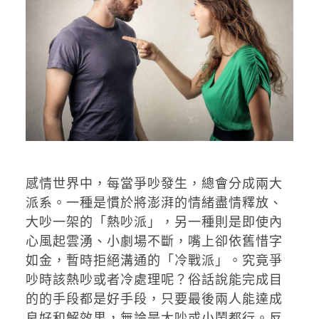
感情世界中，每當爭吵發生，總會分成兩大
派系。一種是慣於將澎湃的情緒盡情釋放、
大吵一架的「熱吵派」，另一種則是即使內
心風起雲湧、小劇場不斷，嘴上卻依舊惜字
如金，暫時拒絕溝通的「冷戰派」。究竟爭
吵時該熱吵或者冷處理呢？俗話說能完成目
的的手段都是好手段，只要最後兩人能達成
良好和解效果，無論是大吵或小鬧都行。反