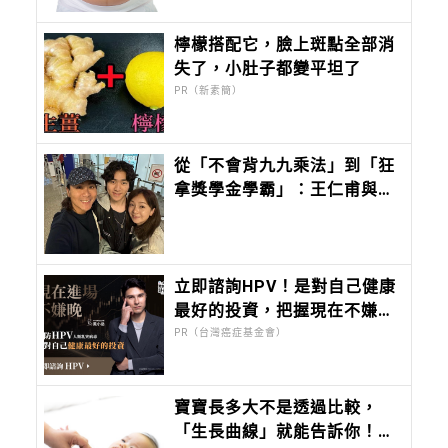
檸檬搭配它，臉上斑點全部消
失了，小肚子都變平坦了
PR（新素簡）
從「不會背九九乘法」到「狂
拿獎學金學霸」：王仁甫與季
芹做到最難的事：讓孩子長成
自己的樣子
立即諮詢HPV！是對自己健康
最好的投資，把握現在不嫌
晚！
PR（台灣癌症基金會）
寶寶長多大不是透過比較，
「生長曲線」就能告訴你！落