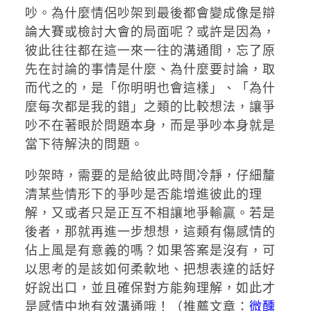
吵。為什麼情侶吵架到最後都會變成像是辯
論大賽或檢討大會的局面呢？或許是因為，
彼此往往都在這一來一往的溝通間，忘了原
先在討論的事情是什麼、為什麼要討論，取
而代之的，是「你明明也會這樣」、「為什
麼每次都是我的錯」之類的比較想法，讓爭
吵不在著眼於問題本身，而是爭吵本身就是
當下待解決的問題。
吵架時，需要的是給彼此時間冷靜，仔細釐
清某些情形下的爭吵是否能增進彼此的理
解，又或者只是正互不相讓地爭輸贏。若是
後者，那就再進一步想想，這類有傷感情的
佔上風是有意義的嗎？如果答案是沒有，可
以思考的是該如何柔軟地、把想表達的話好
好說出口，並且確保對方能夠理解，如此才
是感情中地有效溝通哦！（推薦文章：
微醺