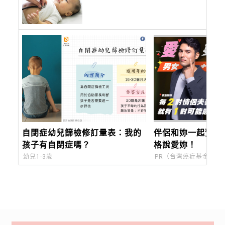
差兩個區間恐是異常，善用健
康檢查定期觀察寶寶健康
自閉症幼兒篩檢修訂量表：我的
伴侶和妳一起預防
孩子有自閉症嗎？
格說愛妳！
幼兒1-3歲
PR（台灣癌症基金會）