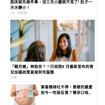
起床就先做件事，沒三天小腹就不見了! 肚子一
天天變小！
PR（新素簡）
「類月嫂」神助攻？！行政院8 月最新宣布的育
兒加碼政策直接到宅服務
生產
害喜媽咪吐不停，曾經的最愛
如今一吃就反胃？懷孕口味喜
好改變，對胎兒有益？