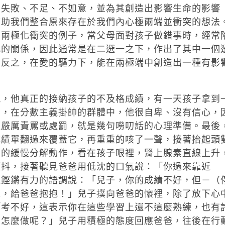
的失敗、不足、不如意，並為其創造出影響生命的影響
幫助我們整合原來存在於我們內心極兩端並衝突的想法
個兩極化衝突的例子，當父母面對孩子做錯事時，經常
此的關係，因此通常是在二選一之下，作出了其中一個
。反之，在愛的驅力下，能在兩極端中創造出一種有影
親，他真正的接納孩子的不及格成績，有一天孩子拿到
名，在分數主義掛帥的群體中，他很自卑、沒有信心，
被嚴厲責罵或處罰，就是幾句嘮叨話的心理準備。最後
成績單翻過來覆蓋它，再重重的咳了一聲，接著抬起頭
個的緩慢分解動作，看在孩子眼裡，腎上腺素直線上升
顫抖，接著聽見爸爸用低沈的口氣說：「你過來靠近
以鏗鏘有力的語調說：「兒子，你的成績不好，但－（
來，給爸爸抱抱！」兒子撲向爸爸的懷裡，除了放下心
「考不好，這表示你在這些學習上還不這麼熟練，也有
想怎麼做呢？」兒子用積極的態度回應爸爸，往後在行