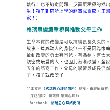
執行上也不逃避問題，反而更積極的找
生！孩子到廁所上學的趣事成靈感，王
家！
）
格瑞思繼續重視與推動父母工作
生命本質的改變是可以持續長長久久的
故事，這感動人的背後無一不是因為家
啟動改變的勇士有爸爸、有媽媽、有太
親密或最愛的人，也因此漸漸改變，全
五年的諮商工作，父母的學習與成長仍
了，孩子就改變了！
💁‍♀
本文由【
格瑞思心理諮商所
】授權，未經同意禁
採訪/撰文: 莫茲婷 諮商心理師
facebook：
格瑞思心理諮商所