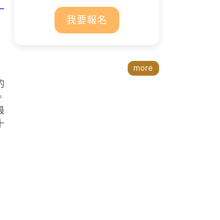
一
我要報名
more
的
。
最
十