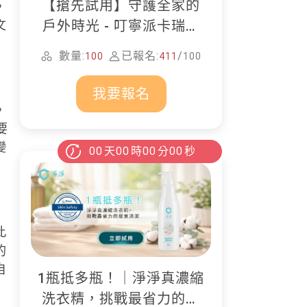
【搶先試用】守護全家的
，
戶外時光 - 叮寧派卡瑞丁
文
防蚊液
數量:
已報名:
/
100
411
100
我要報名
，
要
變
00
天
00
時
00
分
00
秒
此
的
自
1瓶抵多瓶！｜淨淨真濃縮
洗衣精，挑戰最省力的居