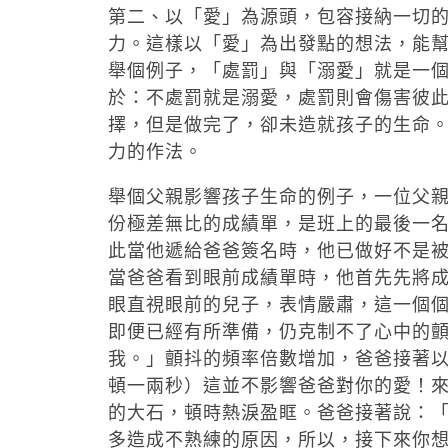
第二、以「愛」為源頭，包容接納一切
力。這樣以「愛」為出發點的想法，能
舉個例子，「處罰」與「溺愛」就是一
於：不處罰就是溺愛，處罰則會傷害彼
擇，但是做完了，卻未造就孩子的生命
力的作法。
舉個父親影響孩子生命的例子，一位父
份極差無比的成績單，是班上的最後一
此當他遞給爸爸簽名時，他已做好不是
當爸爸看到眼前成績單時，他首先先將
眼直視眼前的兒子，表情嚴肅，這一個
即便已經有所準備，仍克制不了心中的
我。」顫抖的頻率倍數增加，爸爸接著
頓一兩秒）這並不影響爸爸對你的愛！
的大石，頓時熱淚盈眶。爸爸接著說：
多造成不熟練的原因，所以，接下來你