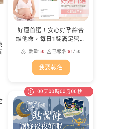
好運首選！安心好孕綜合
維他命，每日1錠滿足營養
為
所需
數量:
已報名:
/
而
50
81
50
我要報名
00
天
00
時
00
分
00
秒
拖