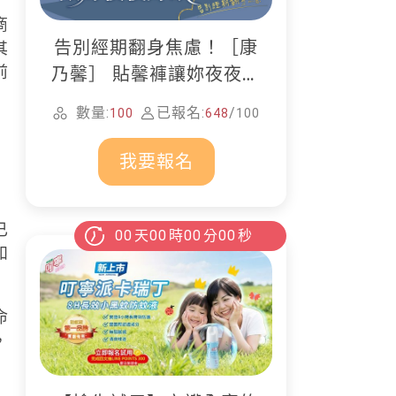
商
告別經期翻身焦慮！［康
其
前
乃馨］ 貼馨褲讓妳夜夜好
眠
數量:
已報名:
/
100
648
100
我要報名
已
00
天
00
時
00
分
00
秒
和
命
，