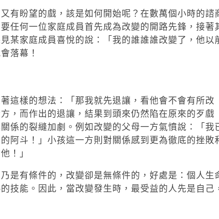
力又有盼望的戲，該是如何開始呢？在數萬個小時的諮
只要任何一位家庭成員首先成為改變的開路先鋒，接著
聽見某家庭成員喜悅的說：「我的誰誰誰改變了，他以
就會落幕！
懷著這樣的想法：「那我就先退讓，看他會不會有所改
對方，而作出的退讓，結果到頭來仍然陷在原來的歹戲
讓關係的裂縫加劇。例如改變的父母一方氣憤說：「我
來的阿斗！」小孩這一方則對關係感到更為徹底的挫敗
信他！」
制乃是有條件的，改變卻是無條件的，好處是：個人生
熟的技能。因此，當改變發生時，最受益的人先是自己