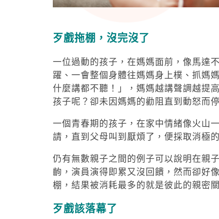
歹戲拖棚，沒完沒了
一位過動的孩子，在媽媽面前，像馬達
躍、一會整個身體往媽媽身上樸、抓媽
什麼講都不聽！」，媽媽越講聲調越提
孩子呢？卻未因媽媽的勸阻直到動怒而
一個青春期的孩子，在家中情緒像火山
請，直到父母叫到厭煩了，便採取消極
仍有無數親子之間的例子可以說明在親
齣，演員演得即累又沒回饋，然而卻好
棚，結果被消耗最多的就是彼此的親密
歹戲該落幕了