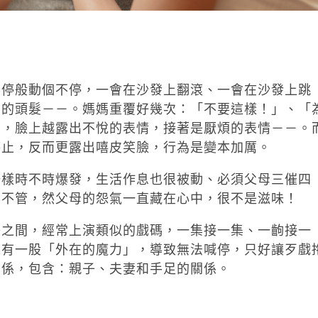
不停般動個不停，一會在沙發上翻滾、一會在沙發上跳
媽的頭髮－－。媽媽重覆好幾次：「不要這樣！」、「
高，臉上越露出不悅的表情，接著是厭煩的表情－－。
停止，反而更露出嘻皮笑臉，行為是變本加厲。
一樣時不時爆發，生活作息也很被動、必須父母三催四
的不管，然父母的怨氣一直藏在心中，很不是滋味！
子之間，經常上演類似的戲碼，一集接一集、一齣接一
像有一股「外在的魔力」，導致無法喊停，只好讓歹戲
關係，包含：親子、夫妻和手足的關係。