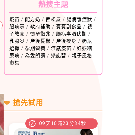
熱搜主題
疫苗
/
配方奶
/
西松屋
/
腸病毒症狀
/
腸病毒
/
政府補助
/
寶寶副食品
/
親
子教養
/
懷孕徵兆
/
腸病毒潛伏期
/
乳腺炎
/
產後憂鬱
/
產後瘦身
/
奶瓶
選擇
/
孕期營養
/
流感疫苗
/
妊娠糖
尿病
/
為愛朗讀
/
樂諾碧
/
親子風格
市集
搶先試用
09
天
10
時
23
分
33
秒