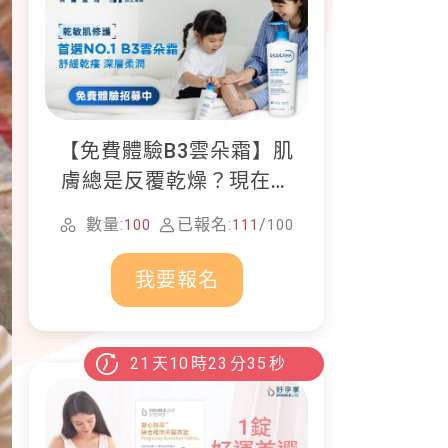
【免費體驗B3雲朵霜】肌
膚總是反覆乾燥？現在就
加入貝膚黛瑪修護體驗計
數量:
已報名:
/
100
111
100
畫！
我要報名
21
天
10
時
23
分
34
秒