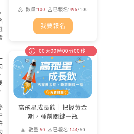
家清潔
數量:
已報名:
/
100
495
100
。
陷
我要報名
選
響
00
天
00
時
00
分
00
秒
一
因
，
雙
，
高飛星成長飲｜把握黃金
停
中
期，睡前關鍵一瓶
許
數量:
已報名:
/
50
144
50
動