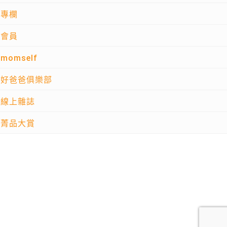
專欄
會員
momself
好爸爸俱樂部
線上雜誌
菁品大賞