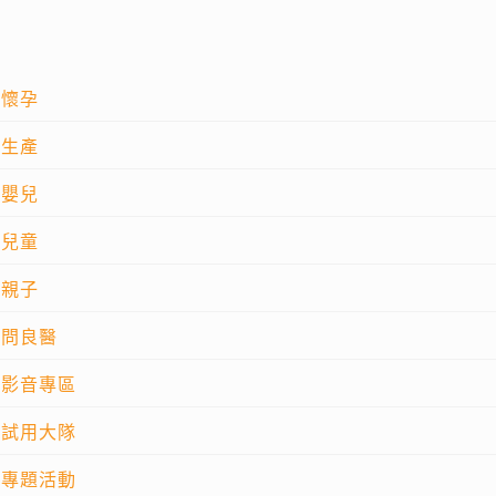
懷孕
生產
嬰兒
兒童
親子
問良醫
影音專區
試用大隊
專題活動