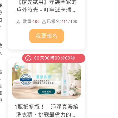
【搶先試用】守護全家的
並
戶外時光 - 叮寧派卡瑞丁
會
防蚊液
力
數量:
已報名:
/
100
411
100
，
我要報名
改
人
00
天
00
時
00
分
00
秒
含
、
動
如
也
1瓶抵多瓶！｜淨淨真濃縮
洗衣精，挑戰最省力的居