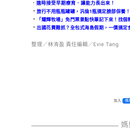
．
適時接受早期療育．讓能力長出來！
．
旅行不用瓶瓶罐罐，汎倫1瓶搞定臉部保養
．
「耀輝牧場」免門票景點快筆記下來！找個
．
出國花費難抓？全包式海島假期，一價搞定
整理／林洧盈 責任編輯／Evie Tang
加入
媽
媽