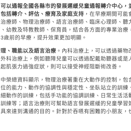
，可以通報全國各縣市的發展遲緩兒童通報轉介中心，
，包括轉介、評估、療育及家庭支持
，在早療期間可能
能治療師、物理治療師、語言治療師、臨床心理師、聽
師、幼教及特教教師、保育員，結合各方面的專業治療
3歲前的早療，提升效果更加明顯。
物理、職能以及語言治療
。內科治療上，可以透過藥物
；外科治療上，例如聽障兒童可以透過配戴助聽器或是
引起肌張力過強症狀，則可以接受神經阻斷術改善。
台中榮總資料顯示，物理治療著重在大動作的控制，包
移位的能力、動作的協調性與穩定性、坐臥站立的訓練
精細動作的訓練，包括手功能的協調訓練、日常生活活
覺訓練等；語言治療則可幫助語言發展遲緩的兒童學習
器具來達到溝通的目的。針對於吞嚥有困難的小朋友，