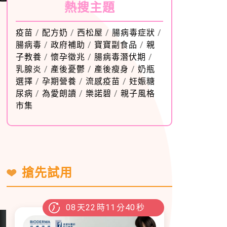
熱搜主題
疫苗
/
配方奶
/
西松屋
/
腸病毒症狀
/
腸病毒
/
政府補助
/
寶寶副食品
/
親
子教養
/
懷孕徵兆
/
腸病毒潛伏期
/
乳腺炎
/
產後憂鬱
/
產後瘦身
/
奶瓶
選擇
/
孕期營養
/
流感疫苗
/
妊娠糖
尿病
/
為愛朗讀
/
樂諾碧
/
親子風格
市集
搶先試用
08
天
22
時
11
分
39
秒