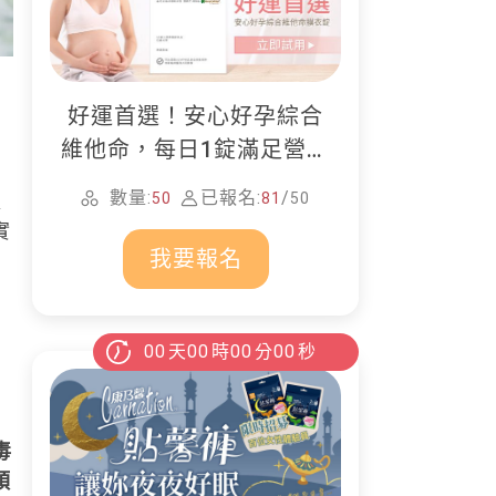
內
好運首選！安心好孕綜合
維他命，每日1錠滿足營養
所需
數量:
已報名:
/
50
81
50
以
實
我要報名
00
天
00
時
00
分
00
秒
在
毒
頭