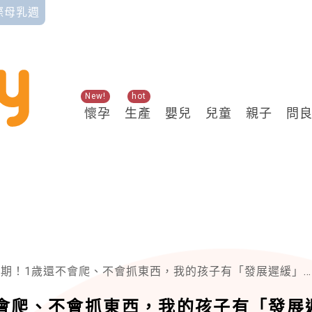
國際母乳週
New!
hot
懷孕
生產
嬰兒
兒童
親子
問
1歲還不會爬、不會抓東西，我的孩子有「發展遲緩」嗎？「2張圖」教父母檢測！
會爬、不會抓東西，我的孩子有「發展