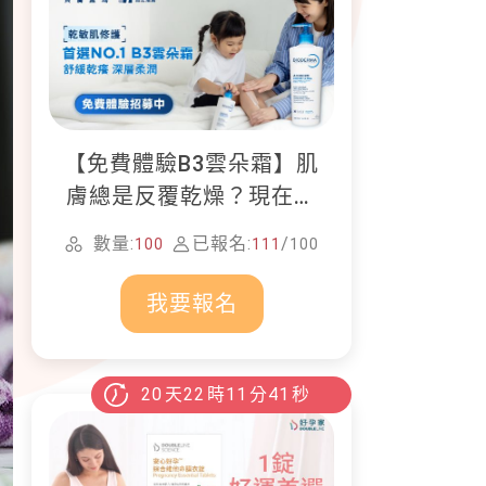
【免費體驗B3雲朵霜】肌
膚總是反覆乾燥？現在就
加入貝膚黛瑪修護體驗計
數量:
已報名:
/
100
111
100
畫！
我要報名
20
天
22
時
11
分
40
秒