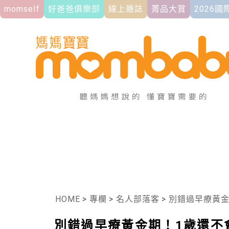
momself
好爸爸俱樂部
線上雜誌
菁品大賞
2026
HOME
>
專欄
>
名人部落客
>
別錯過早療黃金期！
別錯過早療黃金期！1歲還不