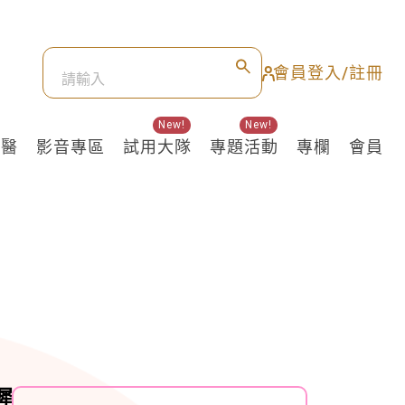
會員登入/註冊
New!
New!
良醫
影音專區
試用大隊
專題活動
專欄
會員
遲