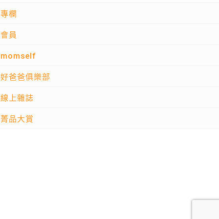
專欄
會員
momself
好爸爸俱樂部
線上雜誌
菁品大賞