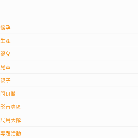
懷孕
生產
嬰兒
兒童
親子
問良醫
影音專區
試用大隊
專題活動