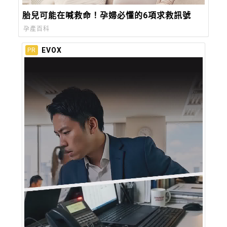
胎兒可能在喊救命！孕婦必懂的6項求救訊號
孕產百科
EVOX
PR