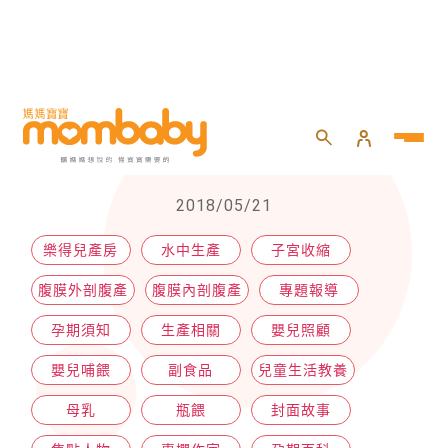
HOME
>
懷孕
>
孕期百科
>
我能有不一樣的生產選擇嗎？
我能有不一樣的生產選擇嗎？
2018/05/21
樂得兒產房
水中生產
子宮收縮
腹膜外剖腹產
腹膜內剖腹產
專題報導
孕期須知
生產相關
嬰兒照顧
嬰兒哺餵
副食品
兒童生活教養
母乳
瓶餵
封面故事