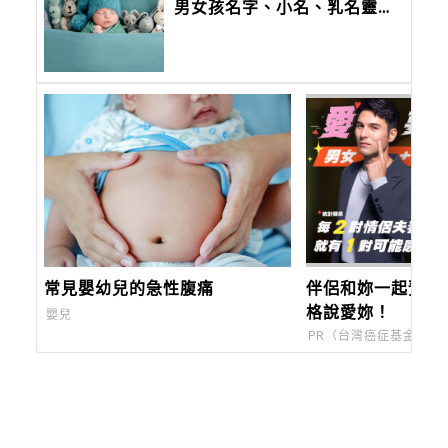
男女孩名字、小名、乳名靈感
大全，切記不要「這六個」部
首
常見嬰幼兒的急性腹痛
伴侶和妳一起預防
格說愛妳！
嬰兒
PR（台灣癌症基金會）