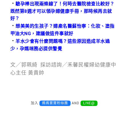
．
驗孕棒出現兩條線了！何時去醫院檢查比較好？
既然第8週才可以領孕婦健康手冊，那時候再去就
好？
．
想美美的生孩子？婦產名醫蘇怡寧：化妝、塗指
甲油大NG，建議做這件事就好
．
羊水少會有什麼問題嗎？這些原因造成羊水過
少，孕媽咪務必提供警覺
文╱郭珮綺 採訪諮詢╱禾馨民權婦幼健康中
心主任 黃貴帥
加入
媽媽寶寶粉絲團
AND
LINE@