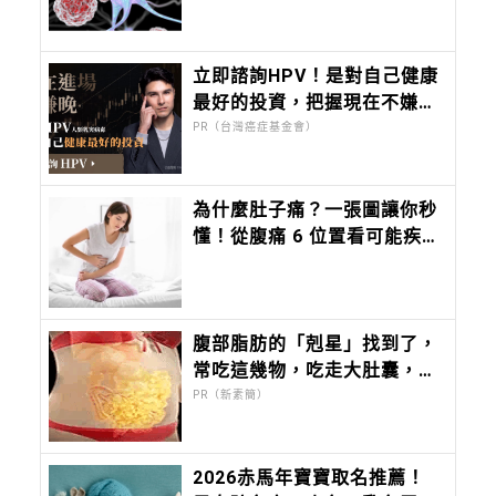
立即諮詢HPV！是對自己健康
最好的投資，把握現在不嫌
晚！
PR（台灣癌症基金會）
為什麼肚子痛？一張圖讓你秒
懂！從腹痛 6 位置看可能疾
病、這些症狀當心大病前兆
腹部脂肪的「剋星」找到了，
常吃這幾物，吃走大肚囊，瘦
出小蠻腰
PR（新素簡）
2026赤馬年寶寶取名推薦！