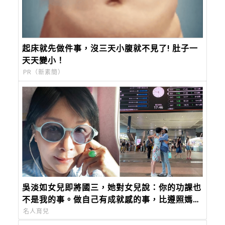
起床就先做件事，沒三天小腹就不見了! 肚子一
天天變小！
PR（新素簡）
吳淡如女兒即將國三，她對女兒說：你的功課也
不是我的事。做自己有成就感的事，比遵照媽媽
的指令來得重要。
名人育兒