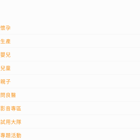
懷孕
生產
嬰兒
兒童
親子
問良醫
影音專區
試用大隊
專題活動