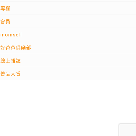
專欄
會員
momself
好爸爸俱樂部
線上雜誌
菁品大賞