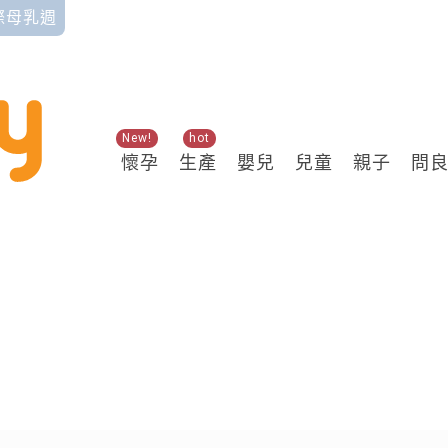
國際母乳週
New!
hot
懷孕
生產
嬰兒
兒童
親子
問
關鍵熱搜