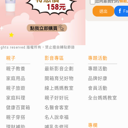
您同意我們的
條款
送出
F
rights reserved.版權所有，禁止擅自轉貼節錄
親子
影音專區
專題活動
親子教養
最新影音企劃
專題活動
家庭用品
開箱育兒好物
品牌好康
親子旅遊
線上媽媽教室
會員活動
家庭料理
親子好好玩
全台媽媽教室
健康百寶箱
名醫會客室
親子穿搭
名人說幸福
專欄
理財補助
哺乳先修班