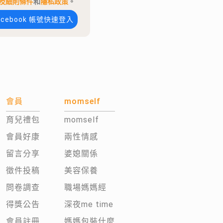
及細則條件
和
隱私政策
。
acebook 帳號快速登入
會員
momself
育兒禮包
momself
會員好康
兩性情感
留言分享
婆媳關係
徵件投稿
美容保養
問卷調查
職場媽媽經
得獎公告
深夜me time
會員註冊
媽媽包裝什麼