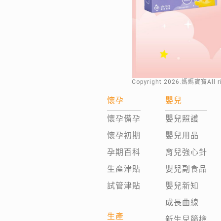
Copyright
2026
.媽媽寶寶All 
懷孕
嬰兒
懷孕備孕
嬰兒照護
懷孕初期
嬰兒用品
孕期百科
育兒強心針
生產津貼
嬰兒副食品
試管津貼
嬰兒新知
成長曲線
生產
新生兒篩檢