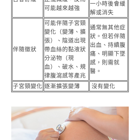
一小時後會緩
可能越來越強
解或消失
可能伴隨子宮頸
通常無其他症
變化（變薄、擴
狀。但若伴隨
張）、陰道出現
出血、持續腹
伴隨徵狀
帶血絲的黏液狀
痛、明顯下墜
分泌物（現
感，則需就
血）、破水、規
醫。
律腹瀉感等產兆
子宮頸變化
逐漸擴張變薄
沒有變化