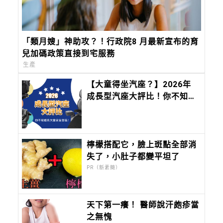
「類月嫂」神助攻？！行政院8 月最新宣布的育
兒加碼政策直接到宅服務
生產
【大童得坐汽座？】2026年
成長型汽座大評比！你不知道
的大童安全盲區！
檸檬搭配它，臉上斑點全部消
失了，小肚子都變平坦了
PR（新素簡）
天下第一癢！ 醫師說汗皰疹當
之無愧