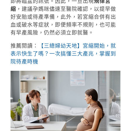
即將臨盆的訊號。因此，一旦出現
規律宮
縮
，建議孕媽咪儘速至醫院確認，以提早做
好安胎或待產準備，此外，若宮縮合併有出
血或破水等症狀，即便頻率不規則，也可能
有早產風險，仍然必須立即就醫。
推薦閱讀：
【三總婦幼天地】宮縮開始，就
表示快生了嗎？一次搞懂三大產兆，掌握到
院待產時機