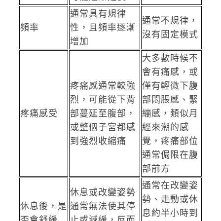
通常具有規律
通常不規律，
頻率
性，且頻率逐漸
沒有固定模式
增加
大多數時候不
會有痛感，或
疼痛感通常較強
僅有輕微下腹
烈，可能從下背
部悶脹感、緊
疼痛感受
部蔓延至腹部，
繃感，類似月
或整個子宮都感
經來潮的感
到強烈收縮痛
覺，疼痛部位
通常侷限在腹
部前方
通常在改變姿
休息或改變姿勢
勢、走動或休
休息後，是
通常無法使其停
息約半小時到
否會舒緩
止或減緩，反而