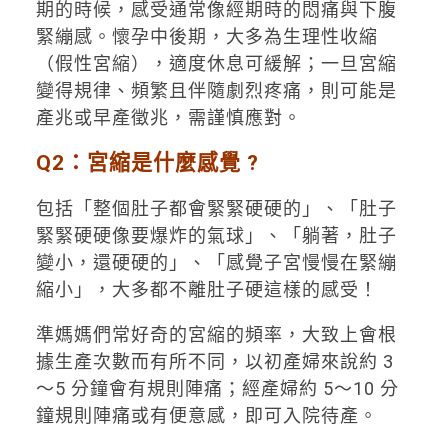
期的時候，感受通常像經期時的悶痛與下腹
緊繃感。懷孕中後期，大多為生理性收縮
（假性宮縮），適度休息可緩解；一旦宮縮
變得規律、頻繁且伴隨劇烈疼痛，則可能是
產兆或早產徵兆，需謹慎應對。
Q2：宮縮是什麼感覺 ?
包括「整個肚子都會緊緊硬硬的」、「肚子
緊緊硬硬像要爆炸的氣球」、「躺著，肚子
變小，還硬硬的」、「感覺子宮慢慢在緊繃
縮小」，大多都不離肚子硬這樣的感受！
準媽媽們常好奇的宮縮的頻率，大致上會根
據生產次數而有所不同，以初產婦來說約 3
～5 分鐘會有規則陣痛；經產婦約 5～10 分
鐘規則陣痛或有便意感，即可入院待產。