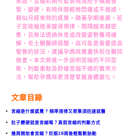
來說，宮縮初期可能表現為肚子偶爾發
緊、變硬，有時伴隨輕微悶痛或不適感，
類似月經來時的感覺。隨著孕期進展，若
子宮收縮逐漸變得規律、間隔越來越密
集，且無法透過休息或改變姿勢獲得緩
解，毛士鵬醫師提醒，這可能是需要提高
警覺的狀況，建議孕媽咪應盡快前往醫院
檢查。本文將進一步說明宮縮的不同型
態、判斷重點及舒緩宮縮不適的實用方
法，幫助孕媽咪更清楚掌握身體變化。
文章目錄
宮縮是什麼感覺 ? 頻率規律又密集須迅速就醫
肚子變硬就是宮縮嗎？真假宮縮的判斷方式
幾周開始會宮縮？妊娠28周後輕鬆數胎動