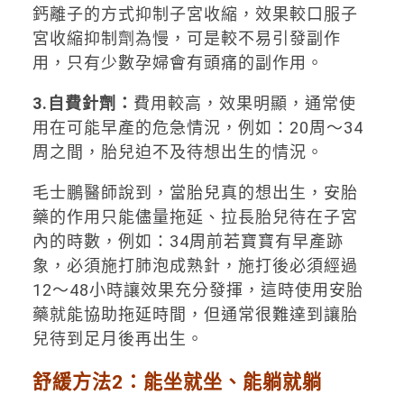
鈣離子的方式抑制子宮收縮，效果較口服子
宮收縮抑制劑為慢，可是較不易引發副作
用，只有少數孕婦會有頭痛的副作用。
3.
自費針劑：
費用較高，效果明顯，通常使
用在可能早產的危急情況，例如：20周～34
周之間，胎兒迫不及待想出生的情況。
毛士鵬醫師說到，當胎兒真的想出生，安胎
藥的作用只能儘量拖延、拉長胎兒待在子宮
內的時數，例如：34周前若寶寶有早產跡
象，必須施打肺泡成熟針，施打後必須經過
12～48小時讓效果充分發揮，這時使用安胎
藥就能協助拖延時間，但通常很難達到讓胎
兒待到足月後再出生。
舒緩方法2：
能坐就坐
、能躺就躺