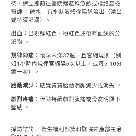
待，請立即前往醫院婦產科急診或聯絡產檢
醫師 ：破水：有水狀液體從陰道流出（湧出
或持續滲漏）。
出血：
出現鮮紅色、粉紅色或帶有血絲的分
泌物 。
規律陣痛：
懷孕未滿37週，且宮縮規則（例
如1小時內規律宮縮達6次以上，或每5-10分
鐘一次）。
胎動減少：
感覺寶寶胎動明顯減少或消失 。
劇烈疼痛：
伴隨持續劇烈腹痛或骨盆明顯下
墜感 。
採訪諮詢 ／衛生福利部雙和醫院婦產部主治