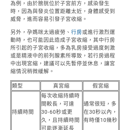
為例，由於膀胱位於子宮前方，感染發生
時，因為與發炎位置距離太近，身體感受到
威脅，進而容易引發子宮收縮。
另外，孕媽咪太過疲勞、
行房
或進行激烈運
動時，也可能因此造成子宮收縮，其中行房
所引起的子宮收縮，多為乳房接受過度刺激
或是精液中的前列腺素所導致，若行房過程
中出現宮縮，建議可以先暫停並休息，讓宮
縮情況稍微緩解。
類型
真宮縮
假宮縮
每次收縮持續時
間較長，可達
通常很短，多
持續時間
30-60秒或更
在30秒以內，
久，且持續時間
有時僅10幾秒
可能逐漸延長