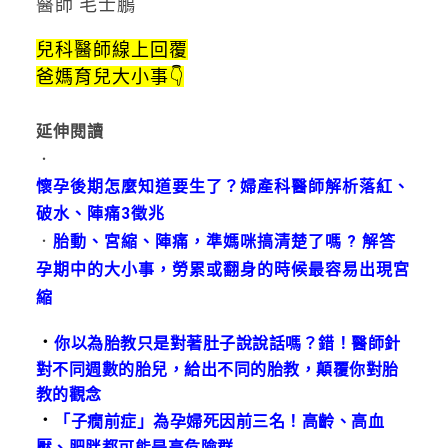
醫師 毛士鵬
兒科醫師線上回覆
爸媽育兒大小事👇
延伸閱讀
．
懷孕後期怎麼知道要生了？婦產科醫師解析落紅、
破水、陣痛3徵兆
．
胎動、宮縮、陣痛，準媽咪搞清楚了嗎 ? 解答
孕期中的大小事，勞累或翻身的時候最容易出現宮
縮
．
你以為胎教只是對著肚子說說話嗎？錯！醫師針
對不同週數的胎兒，給出不同的胎教，顛覆你對胎
教的觀念
．
「子癇前症」為孕婦死因前三名！高齡、高血
壓、肥胖都可能是高危險群