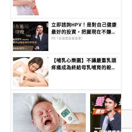
立即諮詢HPV！是對自己健康
最好的投資，把握現在不嫌
晚！
PR（台灣癌症基金會）
【哺乳心樂園】不讓嚴重乳頭
疼痛成為終結母乳哺育的殺
手！認識乳頭損傷的5種跡象