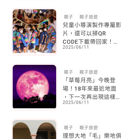
本票房史上第3高的成
績！台灣將於7月18日
親子
親子旅遊
上映
兒童小導演製作專屬影
片，還可以掃QR
CODE下載帶回家！你
2025/06/11
所不知道的「台灣兒童
藝術基地」
親子
親子旅遊
「草莓月亮」今晚登
場！18年來最近地面
，下一次再出現這樣的
2025/06/11
景象，將要等到2043
年！
親子
親子旅遊
理想大地「毛」樂地俱