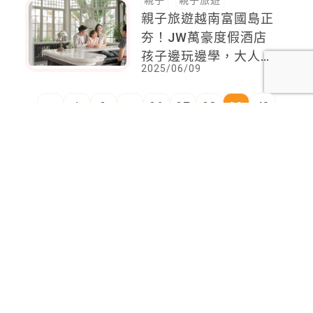
親子
親子旅遊
親子旅遊越南富國島正
夯！JW萬豪度假酒店
孩子邊玩邊學，大人也
2025/06/09
能真正放鬆
<
1
2
...
36
37
38
39
40
41
42
...
110
111
>