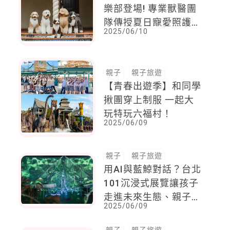
樂部登場! 專業獸醫團
隊傳授夏日寵愛照護
2025/06/10
帶家中毛小孩來去渡假
吧
親子
親子旅遊
【青春出遊季】和同學
揪團穿上制服 一起大
玩特玩六福村！
2025/06/09
親子
親子旅遊
用AI與藍鯨對話？台北
101沉浸式展覽讓孩子
走進未來生態、親子共
2025/06/09
賞科技藝術