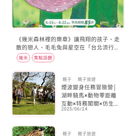
《幾米森林裡的樂章》讓飛翔的孩子、走
散的戀人、毛毛兔與星空在「台北流行音
樂中心」重逢！
幾米
焦點話題
親子
親子旅遊
煙波變身任務冒險營│
湖畔騎馬×動物零距離
互動×特務闖關×仿生生
2025/06/24
態夏令營，暑假親子全
面出動！
親子
親子旅遊