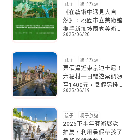
親子
親子旅遊
《在藝術中遇見大自
然》，桃園市立美術館
攜手新加坡國家美術館
2025/06/20
呈現兒童想像中是世界
的色彩與形狀
親子
親子旅遊
票價逼近東京迪士尼！
六福村一日暢遊票調漲
至1400元，暑假另推
2025/06/19
不含遊樂設施「699元
輕遊票」
親子
親子旅遊
2025下半年藝術展覽
推薦，利用暑假帶孩子