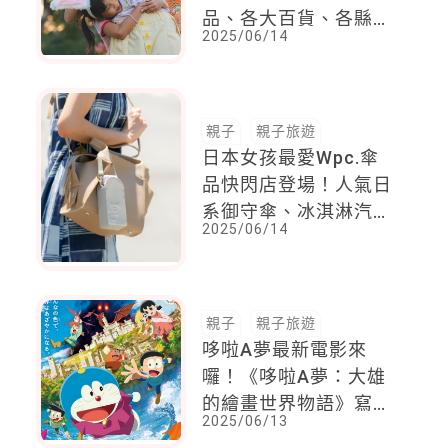
品、各大百貨、各縣市
2025/06/14
兒童卡…一卡在手歡樂
無窮
親子
親子旅遊
日本女孩最愛Wpc.傘
品快閃店登場！人氣日
系御守傘、冰淇淋汽水
2025/06/14
傘、吉伊卡哇聯名款，
時髦又實用必收
親子
親子旅遊
哆啦A夢最新電影來
囉！《哆啦A夢：大雄
的繪畫世界物語》寫下
2025/06/13
2D「電影哆啦A夢」日