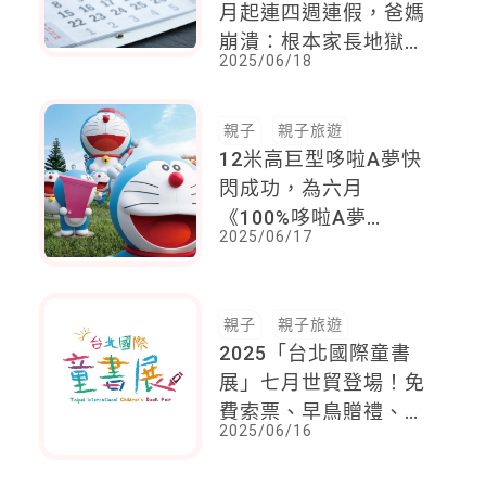
月起連四週連假，爸媽
崩潰：根本家長地獄
2025/06/18
週！
親子
親子旅遊
12米高巨型哆啦A夢快
閃成功，為六月
《100%哆啦A夢
2025/06/17
&FRIENDS》全球巡迴
展登台暖身！
親子
親子旅遊
2025「台北國際童書
展」七月世貿登場！免
費索票、早鳥贈禮、繪
2025/06/16
本體驗課程限量預約！