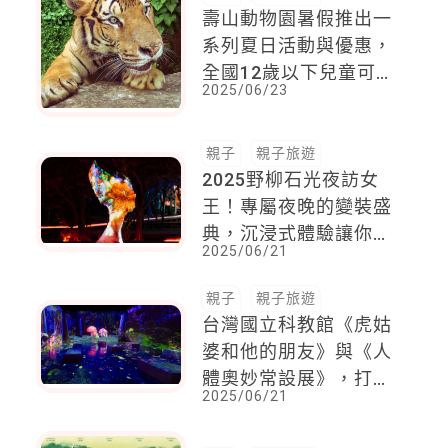
壽山動物園暑假推出一
系列夏日活動與優惠，
全國12歲以下兒童可免
2025/06/23
費入園，假日期間營業
時間也延長至下午6點
半
親子
親子旅遊
2025野柳石光夜訪女
王！專屬夜晚的變裝盛
典，沉浸式體驗讓你感
2025/06/21
受絕無僅有的夏夜限定
夢幻饗宴
親子
親子旅遊
台灣國立科教館《虎姑
婆和他的朋友》與《人
體奧妙常設展》，打造
2025/06/21
暑期不設限玩樂小宇
宙！