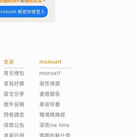
及細則條件
和
隱私政策
。
acebook 帳號快速登入
會員
momself
育兒禮包
momself
會員好康
兩性情感
留言分享
婆媳關係
徵件投稿
美容保養
問卷調查
職場媽媽經
得獎公告
深夜me time
會員註冊
媽媽包裝什麼