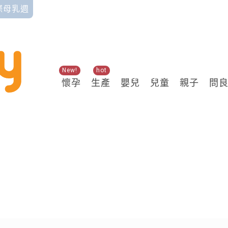
國際母乳週
New!
hot
懷孕
生產
嬰兒
兒童
親子
問
關鍵熱搜