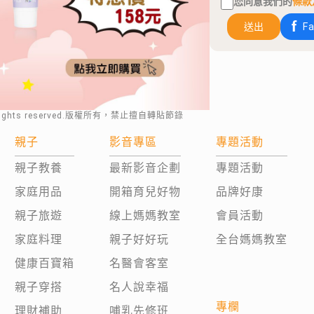
您同意我們的
條款
送出
F
rights reserved.版權所有，禁止擅自轉貼節錄
親子
影音專區
專題活動
親子教養
最新影音企劃
專題活動
家庭用品
開箱育兒好物
品牌好康
親子旅遊
線上媽媽教室
會員活動
家庭料理
親子好好玩
全台媽媽教室
健康百寶箱
名醫會客室
親子穿搭
名人說幸福
專欄
理財補助
哺乳先修班