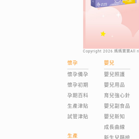
Copyright
2026
.媽媽寶寶All 
懷孕
嬰兒
懷孕備孕
嬰兒照護
懷孕初期
嬰兒用品
孕期百科
育兒強心針
生產津貼
嬰兒副食品
試管津貼
嬰兒新知
成長曲線
生產
新生兒篩檢