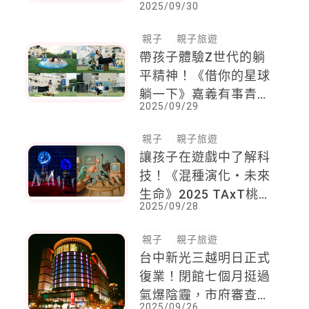
2025/09/30
活痕跡 系列親子工坊
一次看
親子
親子旅遊
帶孩子體驗Z世代的躺
平精神！《借你的星球
躺一下》嘉義有事青年
2025/09/29
主題展已登入Z星球
親子
親子旅遊
讓孩子在遊戲中了解科
技！《混種演化・未來
生命》2025 TAxT桃園
2025/09/28
科技藝術節
親子
親子旅遊
台中新光三越明日正式
復業！閉館七個月挺過
氣爆陰霾，市府審查通
2025/09/26