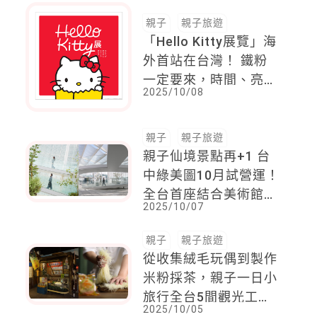
親子
親子旅遊
「Hello Kitty展覽」海
外首站在台灣！ 鐵粉
一定要來，時間、亮點
2025/10/08
與限定周邊商品一次公
開
親子
親子旅遊
親子仙境景點再+1 台
中綠美圖10月試營運！
全台首座結合美術館與
2025/10/07
圖書館、絕美屋頂花園
仙氣登場
親子
親子旅遊
從收集絨毛玩偶到製作
米粉採茶，親子一日小
旅行全台5間觀光工廠
2025/10/05
玩味推薦！