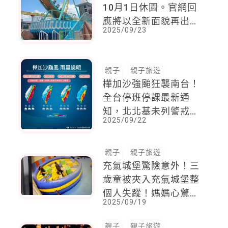
10月1日休園。官網回
應將以全新面貌再出
2025/09/23
發。網友不捨童年回憶
親子
親子旅遊
樺加沙強颱狂襲南台！
全台停班停課最新通
知，北北基未列警戒
2025/09/22
區，「10縣市」今午後
達停班課標準
親子
親子旅遊
充氣城堡驚險意外！三
歲童被夾入充氣城堡整
個人失蹤！媽媽心驚：
2025/09/19
為什麼遊具安全有漏
洞？
親子
親子旅遊