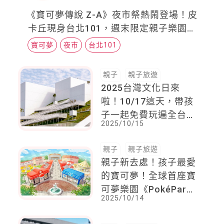
《寶可夢傳說 Z-A》夜市祭熱鬧登場！皮
卡丘現身台北101，週末限定親子樂園開
張啦
寶可夢
夜市
台北101
親子
親子旅遊
2025台灣文化日來
啦！10/17這天，帶孩
子一起免費玩遍全台47
2025/10/15
個文化景點
親子
親子旅遊
親子新去處！孩子最愛
的寶可夢！全球首座寶
可夢樂園《PokéPark
2025/10/14
KANTO》即將開幕