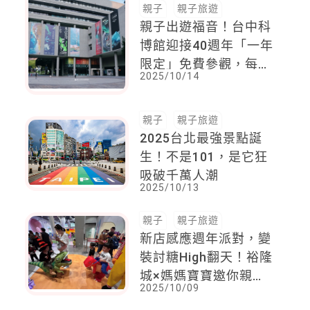
親子
親子旅遊
親子出遊福音！台中科
博館迎接40週年「一年
限定」免費參觀，每周
2025/10/14
五「這個時間」開跑
親子
親子旅遊
2025台北最強景點誕
生！不是101，是它狂
吸破千萬人潮
2025/10/13
親子
親子旅遊
新店感應週年派對，變
裝討糖High翻天！裕隆
城×媽媽寶寶邀你親子
2025/10/09
同樂，早鳥報名有禮拿