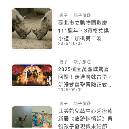
親子
親子旅遊
臺北市立動物園歡慶
111週年，3資格兌換
小禮，加碼第二波
2025/10/03
1000份小禮物
親子
親子旅遊
2025桃園萬聖城驚喜
回歸！走進魔蛛古堡，
沉浸式萬聖冒險正式啟
2025/09/30
動，全家一起玩翻天
親子
親子旅遊
北美館兒藝中心超療癒
新展《痕跡悄悄話》帶
領孩子發現微末細節生