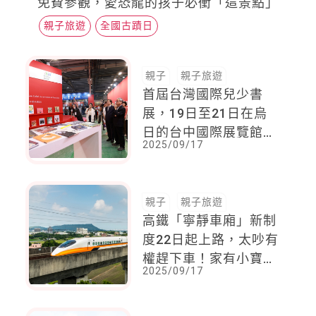
免費參觀，愛恐龍的孩子必衝「這景點」
親子旅遊
全國古蹟日
親子
親子旅遊
首屆台灣國際兒少書
展，19日至21日在烏
日的台中國際展覽館舉
2025/09/17
行
親子
親子旅遊
高鐵「寧靜車廂」新制
度22日起上路，太吵有
權趕下車！家有小寶
2025/09/17
寶，家長擔憂