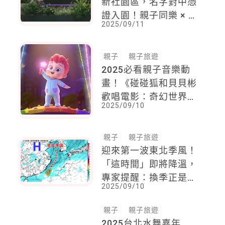
新社園區，名字對中憑
證入園！親子同樂 × 爸
2025/09/11
媽浪漫約會一次滿足
親子
親子旅遊
2025必看親子音樂動
畫！《碰碰狐和貝貝彬
歡唱電影：奇幻世界大
2025/09/10
冒險》10/9歡樂登場
親子
親子旅遊
迎來第一波東北季風！
「這時間」即將降溫，
專家提醒：換季正是病
2025/09/10
毒高峰，父母務必多加
提防
親子
親子旅遊