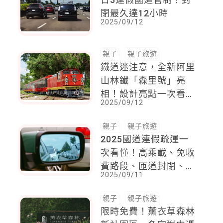
閉最久達12小時
2025/09/12
親子
親子旅遊
鐵道迷注意，全新阿里
山林鐵「森里號」亮
相！設計亮點一次看，
2025/09/12
最快「這時間」正式上
路
親子
親子旅遊
2025國道連假疏運一
次看懂！高乘載、免收
費路段、匝道封閉、煙
2025/09/11
火管制一次看！「這時
間」最塞
親子
親子旅遊
限時免費！薰衣草森林