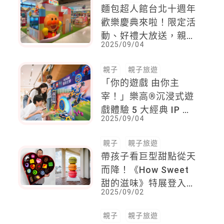
箏！有長達45公尺的巨
型章魚
親子
親子旅遊
麵包超人館台北十週年
歡樂慶典來啦！限定活
動、好禮大放送，親子
2025/09/04
週末行程必排進來！
親子
親子旅遊
「你的遊戲 由你主
宰！」樂高®沉浸式遊
戲體驗 5 大經典 IP 齊
2025/09/04
聚、挑戰「尋找最小
NPC 探險」勇闖關
親子
親子旅遊
卡！
帶孩子看巨型甜點從天
而降！《How Sweet
甜的滋味》特展登入屏