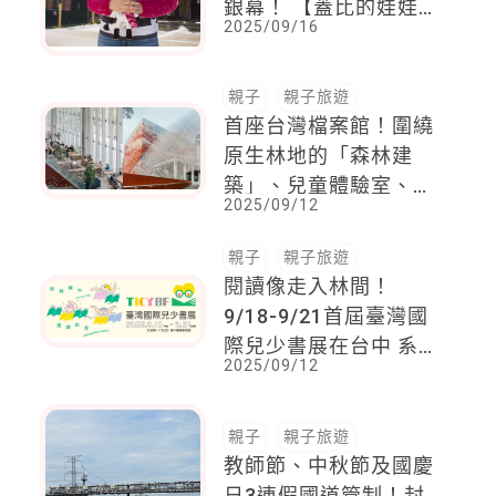
銀幕！ 【蓋比的娃娃
2025/09/16
屋大電影】帶小朋友一
起踏上奇幻冒險旅程
親子
親子旅遊
首座台灣檔案館！圍繞
原生林地的「森林建
築」、兒童體驗室、常
2025/09/12
設展、絕美咖啡廳等
以綠意環繞走入往昔文
親子
親子旅遊
檔歷史歲月
閱讀像走入林間！
9/18-9/21首屆臺灣國
際兒少書展在台中 系
2025/09/12
列活動與彩蛋一次展開
親子
親子旅遊
教師節、中秋節及國慶
日3連假國道管制！封