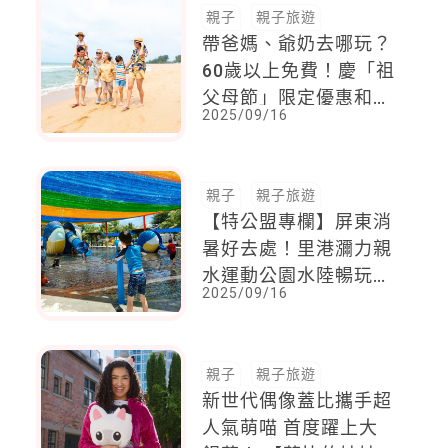
親子
親子旅遊
帶爸媽、爺奶去哪玩？
60歲以上免費！慶「祖
父母節」限定優惠和景
2025/09/16
點推薦一次看
親子
親子旅遊
【特公盟專欄】屏東消
暑好去處！里港瀰力親
水運動公園水陸暢玩，
2025/09/16
夏天就該這樣玩！
親子
親子旅遊
新世代偶像蓋比攜手超
人氣萌喵 首度躍上大