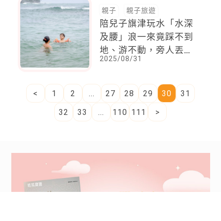
手爸媽停婦幼車位，
「少1步驟」就開罰
2025/09/01
600元
親子
親子旅遊
陪兒子旗津玩水「水深
及腰」浪一來竟踩不到
地、游不動，旁人丟
2025/08/31
「衝浪板」撿回一命
<
1
2
...
27
28
29
30
31
32
33
...
110
111
>