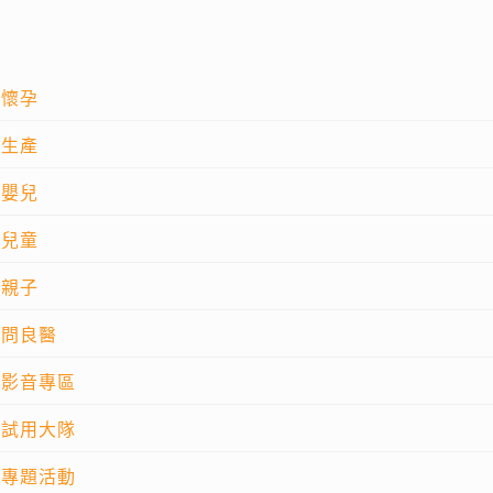
懷孕
生產
嬰兒
兒童
親子
問良醫
影音專區
試用大隊
專題活動