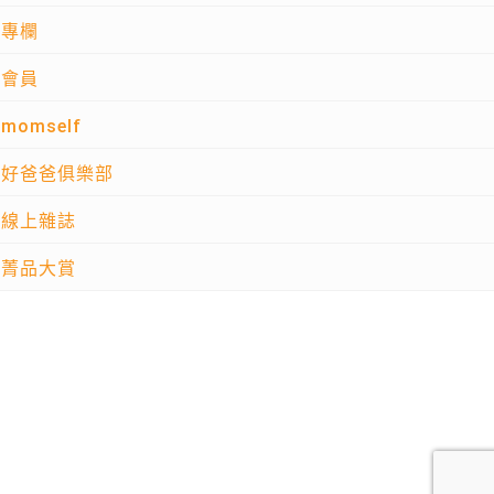
專欄
會員
momself
好爸爸俱樂部
線上雜誌
菁品大賞