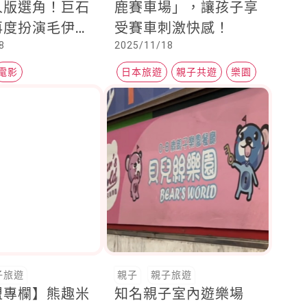
人版選角！巨石
鹿賽車場」，讓孩子享
再度扮演毛伊，
受賽車刺激快感！
8
2025/11/18
星萬中選一演莫
電影
日本旅遊
親子共遊
樂園
子旅遊
親子
親子旅遊
盟專欄】熊趣米
知名親子室內遊樂場