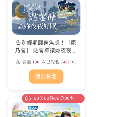
告別經期翻身焦慮！［康
乃馨］ 貼馨褲讓妳夜夜好
眠
數量:
已報名:
/
100
648
100
我要報名
00
天
00
時
00
分
00
秒