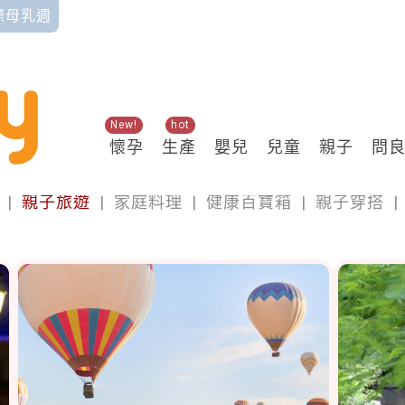
國際母乳週
New!
hot
懷孕
生產
嬰兒
兒童
親子
問
親子
|
親子旅遊
|
家庭料理
|
健康百寶箱
|
親子穿搭
|