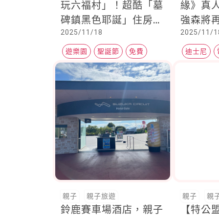
玩六福村」！超酷「墓
緣》真
碑鎮黑色耶誕」住房專
強森將
2025/11/18
2025/11/1
案同步開跑
17歲新
娜
遊樂園
聖誕節
免費
迪士尼
親子
親子旅遊
親子
親
鈴鹿賽車場酒店，親子
【特公