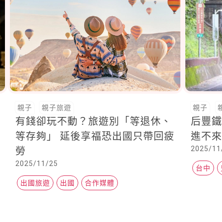
親子
親子旅遊
親子
有錢卻玩不動？旅遊別「等退休、
后豐
等存夠」 延後享福恐出國只帶回疲
進不
2025/11
勞
2025/11/25
台中
出國旅遊
出國
合作媒體