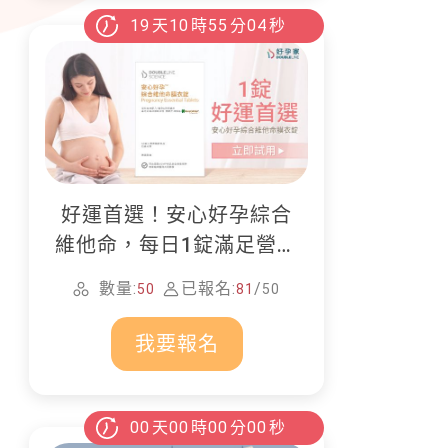
19
天
10
時
55
分
02
秒
好運首選！安心好孕綜合
維他命，每日1錠滿足營養
所需
數量:
已報名:
/
50
81
50
我要報名
00
天
00
時
00
分
00
秒