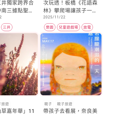
三井獨家跨界合
次玩透！板橋《花語森
中南三據點聖誕
林》攀爬場讓孩子一進
2
2025/11/22
相
場就玩瘋
三井
樂園
兒童遊戲場
放電
王
子旅遊
親子
親子旅遊
草嘉年華」11
帶孩子去看展，奈良美