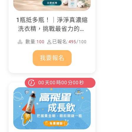
1瓶抵多瓶！｜淨淨真濃縮
洗衣精，挑戰最省力的居
家清潔
數量:
已報名:
/
100
495
100
我要報名
00
天
00
時
00
分
00
秒