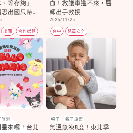
休、等存夠」
血！救護車進不來，醫
福恐出國只帶回
師出手救援
5
2025/11/25
出國
合作媒體
台中
兒童安全
子旅遊
親子
親子旅遊
明星來囉！台北
氣溫急凍8度！東北季