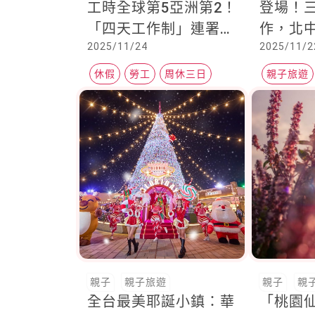
工時全球第5亞洲第2！
登場！
「四天工作制」連署過
作，北
2025/11/24
2025/11/2
關，勞動部最晚12/7給
點燈亮
答案
休假
勞工
周休三日
親子旅遊
超人力霸
親子
親子旅遊
親子
親
全台最美耶誕小鎮：華
「桃園仙