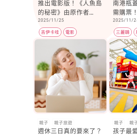
推出電影版！《人魚島
南港瓶
的秘密》由原作者
需購票
2025/11/25
2025/11/2
NAGANO改編人氣長
篇《海妖篇》
吉伊卡哇
電影
三麗鷗
親子
親子旅遊
親子
親
週休三日真的要來了？
孩子最