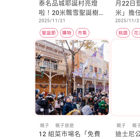
泰名品城耶誕村亮燈
月22日
啦！20米飄雪聖誕樹回
米」擔
2025/11/21
2025/11/2
歸 × 37攤耶誕市集一
區八大
次看
聖誕節
購物
市集
桃園
花
親子
親子旅遊
親子
親
12 組菜市場名「免費
迪士尼