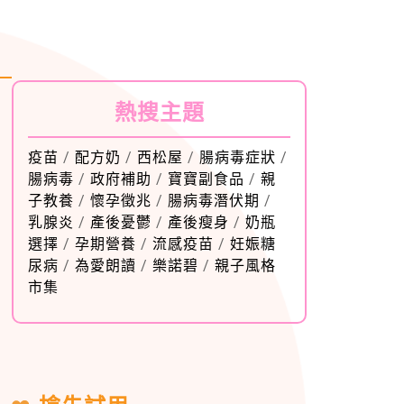
熱搜主題
疫苗
/
配方奶
/
西松屋
/
腸病毒症狀
/
腸病毒
/
政府補助
/
寶寶副食品
/
親
子教養
/
懷孕徵兆
/
腸病毒潛伏期
/
乳腺炎
/
產後憂鬱
/
產後瘦身
/
奶瓶
選擇
/
孕期營養
/
流感疫苗
/
妊娠糖
尿病
/
為愛朗讀
/
樂諾碧
/
親子風格
市集