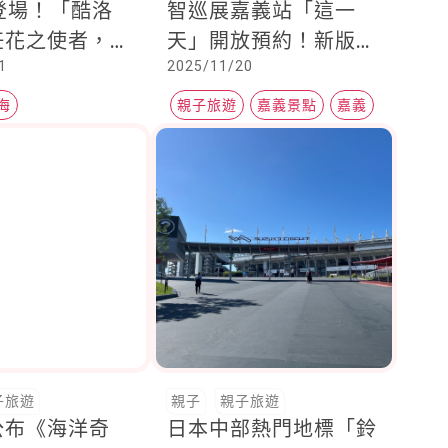
登場！「酷洛
智巡展嘉義站「這一
任花之使者，園
天」開放預約！新版
1
2025/11/20
主題裝置
《凋謝的花》首次亮相
海
親子旅遊
嘉義景點
嘉義
子旅遊
親子
親子旅遊
公布《海洋奇
日本中部熱門地標「鈴