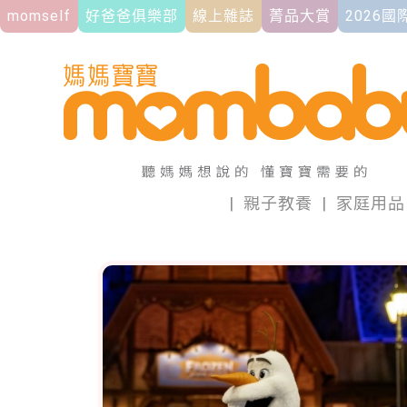
momself
好爸爸俱樂部
線上雜誌
菁品大賞
2026
|
親子教養
|
家庭用品