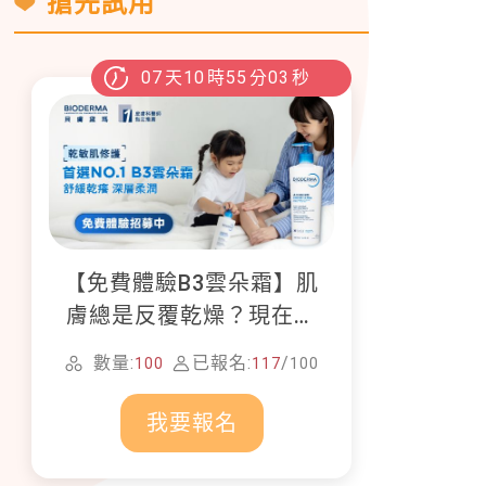
搶先試用
07
天
10
時
55
分
01
秒
【免費體驗B3雲朵霜】肌
膚總是反覆乾燥？現在就
加入貝膚黛瑪修護體驗計
數量:
已報名:
/
100
117
100
畫！
我要報名