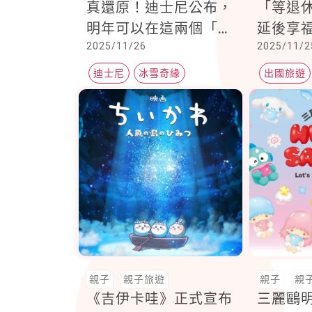
真還原！迪士尼公布，
「等退
明年可以在這兩個「迪
延後享
2025/11/26
2025/11/2
士尼樂園」看到
疲勞
迪士尼
冰雪奇緣
出國旅遊
親子
親子旅遊
親子
親
《吉伊卡哇》正式宣布
三麗鷗