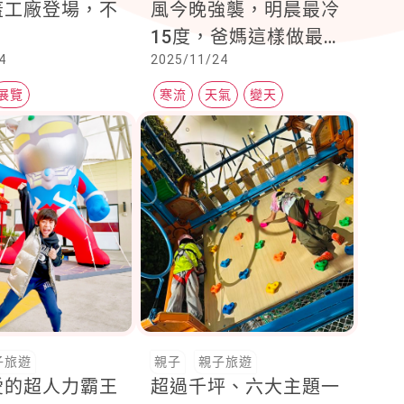
蓋工廠登場，不
風今晚強襲，明晨最冷
！
15度，爸媽這樣做最不
4
2025/11/24
容易著涼
展覽
寒流
天氣
變天
子旅遊
親子
親子旅遊
愛的超人力霸王
超過千坪、六大主題一