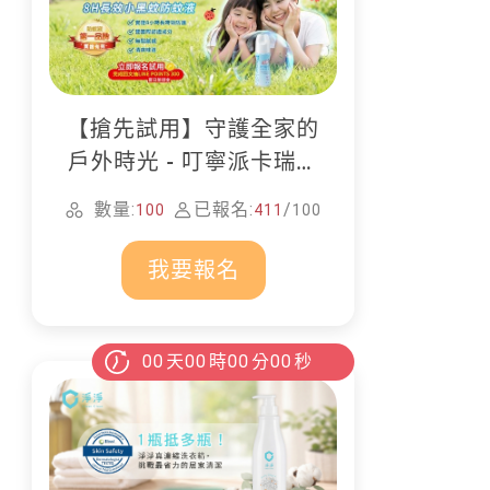
【搶先試用】守護全家的
戶外時光 - 叮寧派卡瑞丁
防蚊液
數量:
已報名:
/
100
411
100
我要報名
00
天
00
時
00
分
00
秒