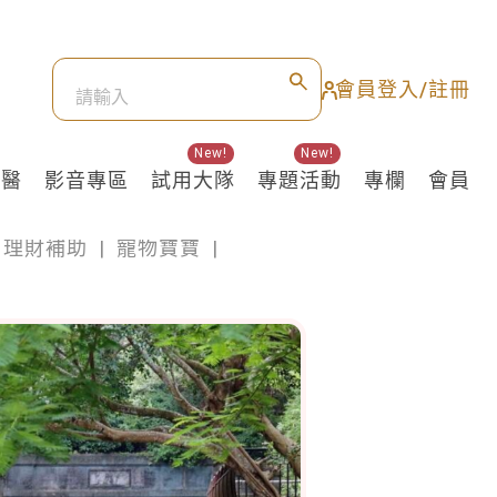
會員登入/註冊
New!
New!
良醫
影音專區
試用大隊
專題活動
專欄
會員
理財補助
|
寵物寶寶
|