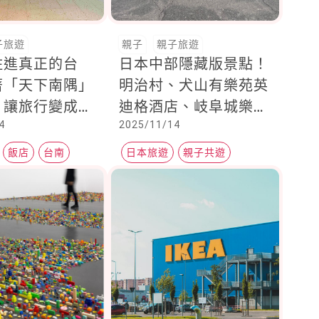
子旅遊
親子
親子旅遊
住進真正的台
日本中部隱藏版景點！
著「天下南隅」
明治村、犬山有樂苑英
，讓旅行變成一
迪格酒店、岐阜城樂
4
2025/11/14
實的在地文化課
市，親子快閃日本傳統
文化四日遊這樣玩
飯店
台南
日本旅遊
親子共遊