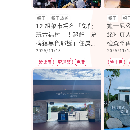
親子
親子旅遊
親子
親
12 組菜市場名「免費
迪士尼
玩六福村」！超酷「墓
緣》真
碑鎮黑色耶誕」住房專
強森將
2025/11/18
2025/11/1
案同步開跑
17歲新
娜
遊樂園
聖誕節
免費
迪士尼