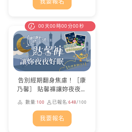
我要報名
00
天
00
時
00
分
00
秒
告別經期翻身焦慮！［康
乃馨］ 貼馨褲讓妳夜夜好
眠
數量:
已報名:
/
100
648
100
我要報名