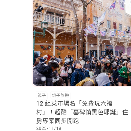
親子
親子旅遊
12 組菜市場名「免費玩六福
村」！超酷「墓碑鎮黑色耶誕」住
房專案同步開跑
2025/11/18