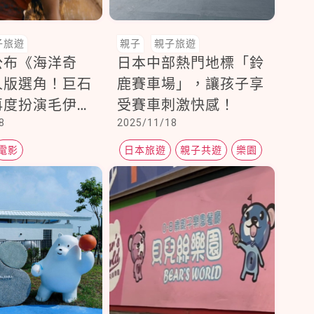
子旅遊
親子
親子旅遊
公布《海洋奇
日本中部熱門地標「鈴
人版選角！巨石
鹿賽車場」，讓孩子享
再度扮演毛伊，
受賽車刺激快感！
8
2025/11/18
星萬中選一演莫
電影
日本旅遊
親子共遊
樂園