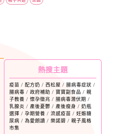
熱搜主題
疫苗
/
配方奶
/
西松屋
/
腸病毒症狀
/
腸病毒
/
政府補助
/
寶寶副食品
/
親
子教養
/
懷孕徵兆
/
腸病毒潛伏期
/
乳腺炎
/
產後憂鬱
/
產後瘦身
/
奶瓶
選擇
/
孕期營養
/
流感疫苗
/
妊娠糖
尿病
/
為愛朗讀
/
樂諾碧
/
親子風格
市集