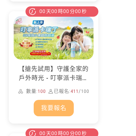
00
天
00
時
00
分
00
秒
【搶先試用】守護全家的
戶外時光 - 叮寧派卡瑞丁
防蚊液
數量:
已報名:
/
100
411
100
我要報名
00
天
00
時
00
分
00
秒