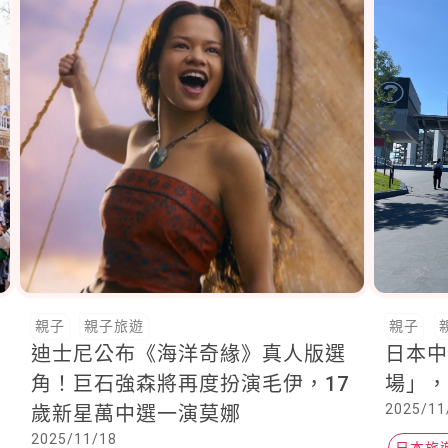
親子
親子旅遊
親子
迪士尼公布《海洋奇緣》真人版選
日本
角！巨石強森將再度扮演毛伊，17
場」
2025/11
歲新星萬中選一演莫娜
2025/11/18
日本旅