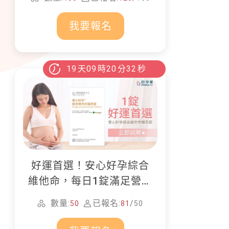
畫！
我要報名
19
天
09
時
20
分
31
秒
好運首選！安心好孕綜合
維他命，每日1錠滿足營養
所需
數量:
已報名:
/
50
81
50