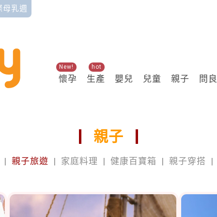
國際母乳週
New!
hot
懷孕
生產
嬰兒
兒童
親子
問
親子
|
親子旅遊
|
家庭料理
|
健康百寶箱
|
親子穿搭
|