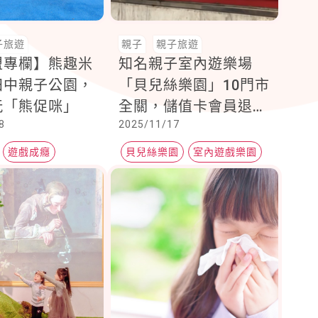
子旅遊
親子
親子旅遊
盟專欄】熊趣米
知名親子室內遊樂場
田中親子公園，
「貝兒絲樂園」10門市
玩「熊促咪」
全關，儲值卡會員退款
8
2025/11/17
剩「0元」挨轟！
遊戲成癮
貝兒絲樂園
室內遊戲樂園