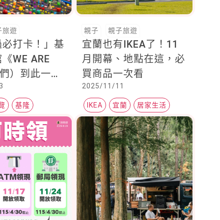
子旅遊
親子
親子旅遊
過必打卡！」基
宜蘭也有IKEA了！11
《WE ARE
月開幕、地點在這，必
（們）到此一
買商品一次看
3
2025/11/11
社群儀式搬進展
子六大看點一次
覽
基隆
IKEA
宜蘭
居家生活