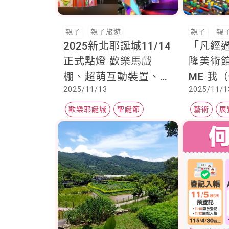
親子
親子旅遊
親子
親
2025新北耶誕城11/14
「凡經
正式點燈 歡樂馬戲
隆美術館
棚、超萌互動裝置、天
ME 我
2025/11/13
2025/11/1
橋燈區 提前為週末慶
遊》把
祝開跑
場，親
歡樂耶誕城
聖誕節
藝術
展
看
聖誕氣氛