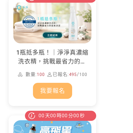
1瓶抵多瓶！｜淨淨真濃縮
洗衣精，挑戰最省力的居
家清潔
數量:
已報名:
/
100
495
100
我要報名
00
天
00
時
00
分
00
秒