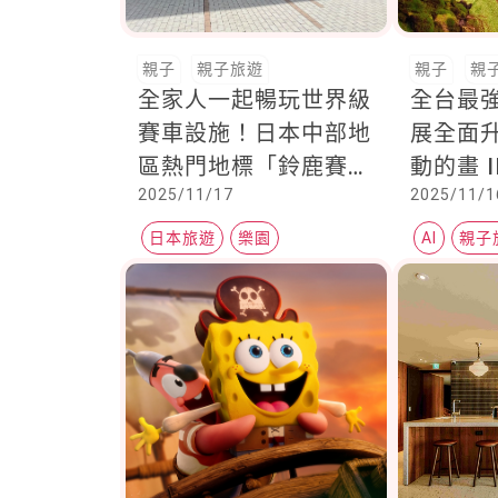
親子
親子旅遊
親子
親
全家人一起暢玩世界級
全台最
賽車設施！日本中部地
展全面升
區熱門地標「鈴鹿賽車
動的畫 
2025/11/17
2025/11/1
場」，親子必去的主題
100%
樂園！
歸士林
日本旅遊
樂園
AI
親子