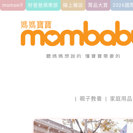
momself
好爸爸俱樂部
線上雜誌
菁品大賞
2026
|
親子教養
|
家庭用品