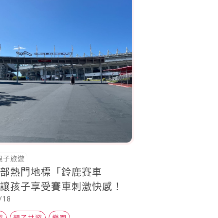
親子旅遊
中部熱門地標「鈴鹿賽車
，讓孩子享受賽車刺激快感！
/18
遊
親子共遊
樂園