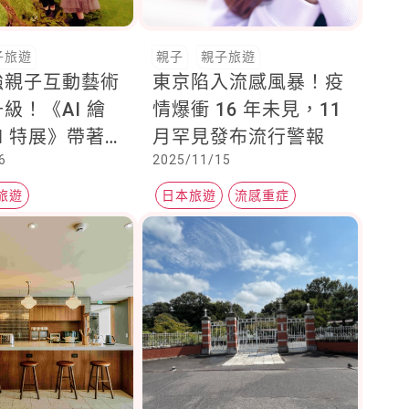
子旅遊
親子
親子旅遊
強親子互動藝術
東京陷入流感風暴！疫
級！《AI 繪
情爆衝 16 年未見，11
II 特展》帶著
月罕見發布流行警報
6
2025/11/15
全新內容震撼回
科教館
旅遊
日本旅遊
流感重症
流感病毒