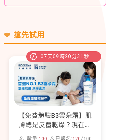
搶先試用
07
天
09
時
20
分
30
秒
【免費體驗B3雲朵霜】肌
膚總是反覆乾燥？現在就
加入貝膚黛瑪修護體驗計
數量:
已報名:
/
100
120
100