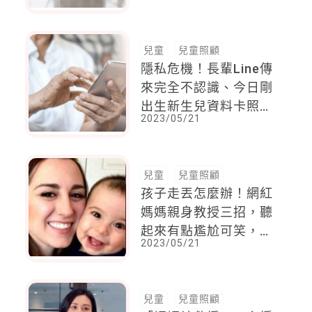
中」，或是「辦不到」
兒童
兒童照顧
隱私危機！長輩Line傳
來完全不認識、今日剛
出生新生兒資料卡照
2023/05/21
片：「不知道是誰的小
孩，只是想分享喜
悅......」
兒童
兒童照顧
孩子走丟怎麼辦！網紅
媽媽親身教授三招，聽
起來有點尷尬可笑，但
2023/05/21
是值得爸媽謹記在心
兒童
兒童照顧