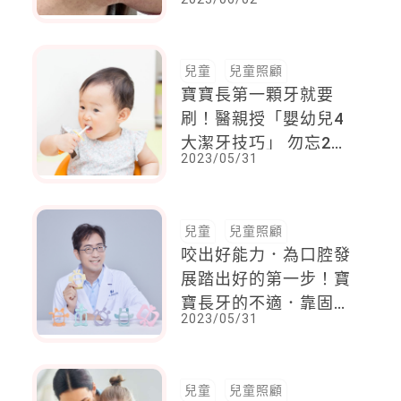
接觸到蟲體、隨風飄散
的毛也可能中
兒童
兒童照顧
寶寶長第一顆牙就要
刷！醫親授「嬰幼兒4
大潔牙技巧」 勿忘2項
2023/05/31
免費醫療服務
兒童
兒童照顧
咬出好能力．為口腔發
展踏出好的第一步！寶
寶長牙的不適．靠固齒
2023/05/31
器緩解
兒童
兒童照顧