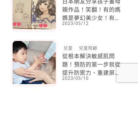
日本網友分享孩子畫母
親作品！笑翻！有的媽
媽是夢幻美少女！有的
2023/05/12
媽媽是一坨不明物體！
有的媽媽長得像觀世音
菩薩！
兒童
兒童照顧
從根本解決敏感肌問
題！預防的第一步就從
提升防禦力、重建屏障
2023/05/10
開始，重拾肌膚原本的
健康能量
<
1
2
...
76
77
78
79
80
81
82
...
87
88
>