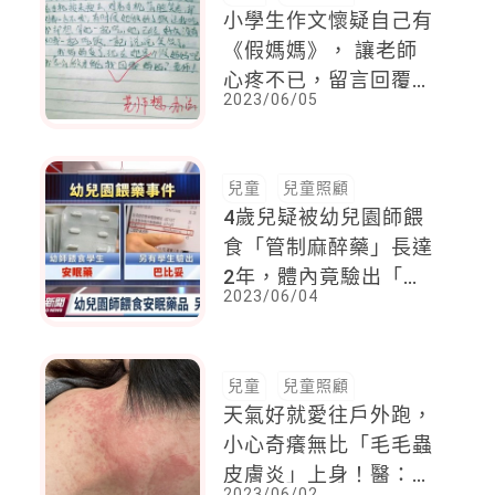
小學生作文懷疑自己有
《假媽媽》， 讓老師
心疼不已，留言回覆：
2023/06/05
我想想辦法，幫你找回
真媽媽
兒童
兒童照顧
4歲兒疑被幼兒園師餵
食「管制麻醉藥」長達
2年，體內竟驗出「巴
2023/06/04
比妥」父自責：沒有臉
面對小孩！
兒童
兒童照顧
天氣好就愛往戶外跑，
小心奇癢無比「毛毛蟲
皮膚炎」上身！醫：除
2023/06/02