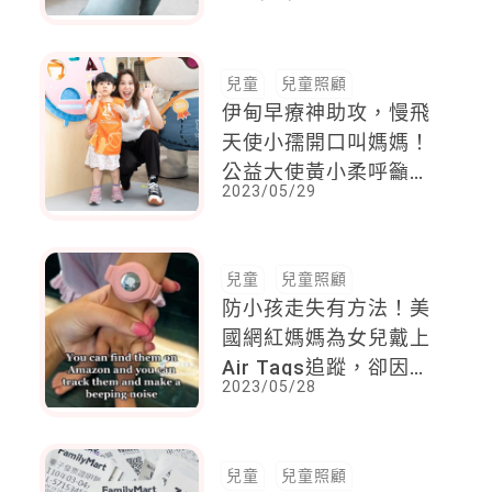
該不該糾正？ 改善方
法靠這3招
兒童
兒童照顧
伊甸早療神助攻，慢飛
天使小孺開口叫媽媽！
公益大使黃小柔呼籲孩
2023/05/29
子發展不能等
兒童
兒童照顧
防小孩走失有方法！美
國網紅媽媽為女兒戴上
Air Tags追蹤，卻因為
2023/05/28
「這句話」引發爭議
兒童
兒童照顧