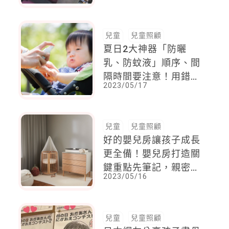
是寶寶在，後果不堪設
想
兒童
兒童照顧
夏日2大神器「防曬
乳、防蚊液」順序、間
隔時間要注意！用錯恐
2023/05/17
過敏
兒童
兒童照顧
好的嬰兒房讓孩子成長
更全備！嬰兒房打造關
鍵重點先筆記，親密育
2023/05/16
兒更上手！
兒童
兒童照顧