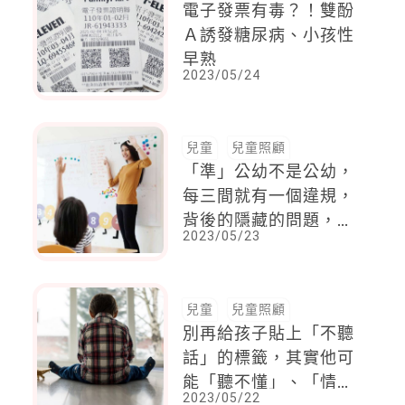
電子發票有毒？！雙酚
Ａ誘發糖尿病、小孩性
早熟
2023/05/24
兒童
兒童照顧
「準」公幼不是公幼，
每三間就有一個違規，
背後的隱藏的問題，讓
2023/05/23
父母擔心不已
兒童
兒童照顧
別再給孩子貼上「不聽
話」的標籤，其實他可
能「聽不懂」、「情緒
2023/05/22