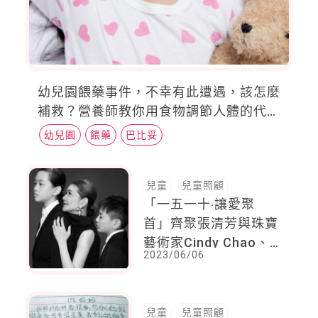
幼兒園餵藥事件，不幸有此遭遇，該怎麼
補救？營養師教你用食物調節人體的代謝
排毒途徑
幼兒園
餵藥
巴比妥
兒童
兒童照顧
「一五一十‧讓愛聚
首」齊聚張清芳與珠寶
藝術家Cindy Chao、
2023/06/06
製作人陳鎮川、攝影大
師林炳存，聯手策展為
兒童醫療盡一份力
兒童
兒童照顧