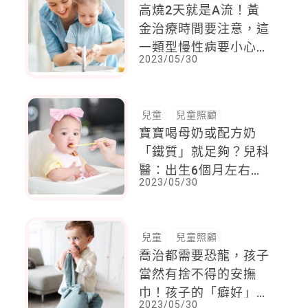
高燒2天就是A流！黃
金治療時間要注意，這
一類型慢性病要小心用
2023/05/30
藥
兒童
兒童照顧
寶寶喝母奶或配方奶
「鐵質」就足夠？兒科
醫：出生6個月左右會
2023/05/30
消耗殆盡，聰明補鐵可
以這樣吃！
兒童
兒童照顧
喬治都需要恐龍，孩子
當然有捨不得的安撫
巾！孩子的「癖好」，
2023/05/30