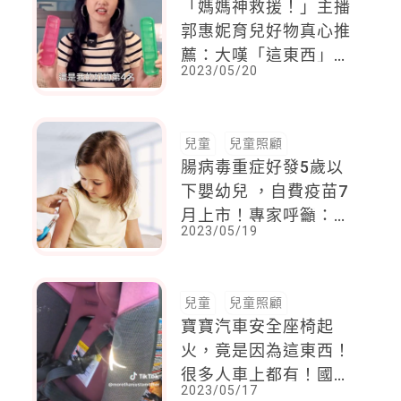
「媽媽神救援！」主播
郭惠妮育兒好物真心推
薦：大嘆「這東西」第
2023/05/20
三胎才知道，超可惜
兒童
兒童照顧
腸病毒重症好發5歲以
下嬰幼兒 ，自費疫苗7
月上市！專家呼籲：今
2023/05/19
年恐怕是腸病毒重新流
行的一年，提前預防更
加重要
兒童
兒童照顧
寶寶汽車安全座椅起
火，竟是因為這東西！
很多人車上都有！國外
2023/05/17
媽媽分享起火過程，若