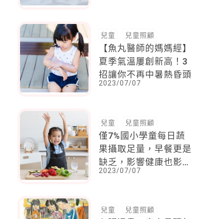
時緩解寶寶鼻塞之苦
兒童
兒童照顧
【魚丸醫師的媽媽經】
夏季氣溫屢創新高！3
招讓你不再中暑熱昏頭
2023/07/07
兒童
兒童照顧
僅7%國小學童每日蔬
果攝取足量，早餐更是
缺乏，影響健康也影響
2023/07/07
學習表現。早餐就該吃
蔬果！
兒童
兒童照顧