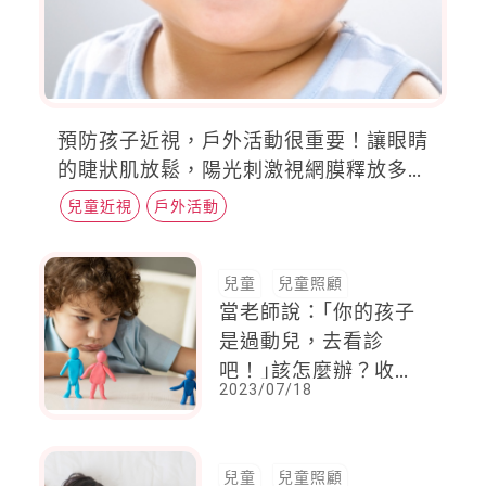
預防孩子近視，戶外活動很重要！讓眼睛
的睫狀肌放鬆，陽光刺激視網膜釋放多巴
胺，抑制眼球軸長增長
兒童近視
戶外活動
兒童
兒童照顧
當老師說：｢你的孩子
是過動兒，去看診
吧！｣該怎麼辦？收起
2023/07/18
情緒不要焦慮 ，5步驟
幫助你觀察孩子是否該
看醫生
兒童
兒童照顧