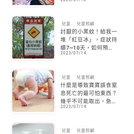
及陪伴雙胞胎姊妹一起
長大 ，留了「這個」
給她們
兒童
兒童照顧
討厭的小黑蚊！給我一
堆「紅豆冰」，症狀持
續7~10天，如何預
2023/07/14
防？皮膚科醫師告訴
你！
兒童
兒童照顧
什麼是導致寶寶誤食窒
息死亡的最可怕東西？
幾乎不可能取出，急診
2023/07/14
專家警告，這個常見的
東西用完一定要馬上丟
棄
兒童
兒童照顧