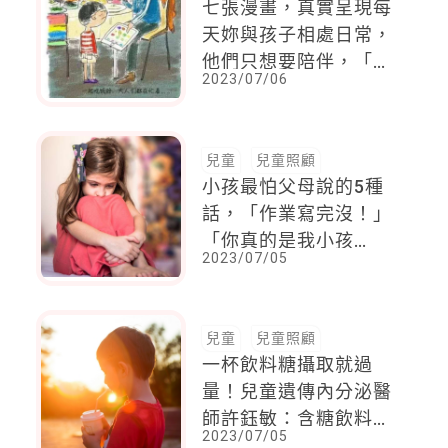
七張漫畫，真實呈現每
天妳與孩子相處日常，
他們只想要陪伴，「今
2023/07/06
天，你願意為孩子放下
手機嗎？」
兒童
兒童照顧
小孩最怕父母說的5種
話，「作業寫完沒！」
「你真的是我小孩
2023/07/05
嗎」，看似提醒，實際
上卻一次次敲擊孩子的
心
兒童
兒童照顧
一杯飲料糖攝取就過
量！兒童遺傳內分泌醫
師許鈺敏：含糖飲料的
2023/07/05
攝取與性早熟相關，可