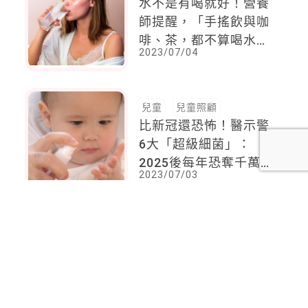
水不是有喝就好！營養
師提醒，「手搖飲與咖
啡、茶，都不算喝水」
2023/07/04
「這4個時間喝水最
好！」5個觀念讓妳喝
出健康
兒童
兒童照顧
比新冠還恐怖！醫示警
6大「超級細菌」：
2025後每年恐奪千萬
2023/07/03
人性命
<
1
2
...
71
72
73
74
75
76
77
...
87
88
>