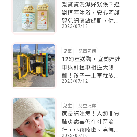
幫寶寶洗澡好緊張？選
對植萃沐浴，安心呵護
嬰兒細薄敏感肌，你可
2023/07/13
以更享受洗沐親子時光
兒童
兒童照顧
12幼童送醫，宜蘭娃娃
車與計程車相撞大側
翻！孩子一上車就放心
2023/07/12
嗎？3張圖看懂娃娃車6
大安全檢核
兒童
兒童照顧
家長請注意！人類間質
肺炎病毒仍在社區流
行，小孩咳嗽、高燒不
2023/07/10