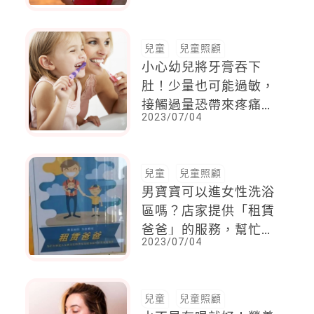
能進一步導致卵巢功能
失調
兒童
兒童照顧
小心幼兒將牙膏吞下
肚！少量也可能過敏，
接觸過量恐帶來疼痛或
2023/07/04
中毒
兒童
兒童照顧
男寶寶可以進女性洗浴
區嗎？店家提供「租賃
爸爸」的服務，幫忙小
2023/07/04
小孩更衣洗澡，你支持
這樣的服務嗎？
兒童
兒童照顧