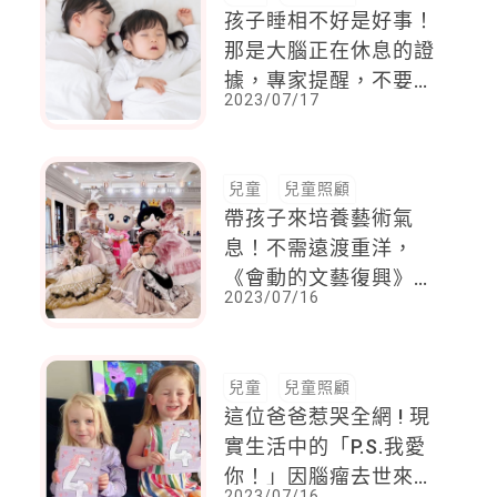
孩子睡相不好是好事！
那是大腦正在休息的證
據，專家提醒，不要為
2023/07/17
了調整姿勢，打斷睡眠
兒童
兒童照顧
帶孩子來培養藝術氣
息！不需遠渡重洋，
《會動的文藝復興》首
2023/07/16
度移師嘉義佐登妮絲城
堡，再掀南台灣藝文旋
風！
兒童
兒童照顧
這位爸爸惹哭全網 ! 現
實生活中的「P.S.我愛
你！」因腦瘤去世來不
2023/07/16