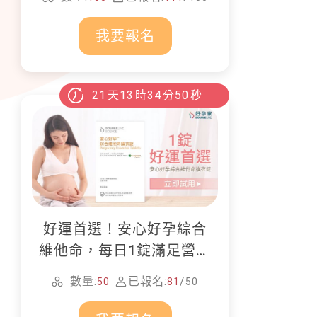
畫！
我要報名
21
天
13
時
34
分
48
秒
好運首選！安心好孕綜合
維他命，每日1錠滿足營養
所需
數量:
已報名:
/
50
81
50