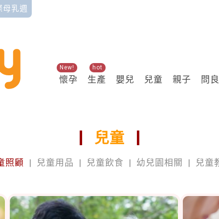
國際母乳週
New!
hot
懷孕
生產
嬰兒
兒童
親子
問
兒童
童照顧
|
兒童用品
|
兒童飲食
|
幼兒園相關
|
兒童