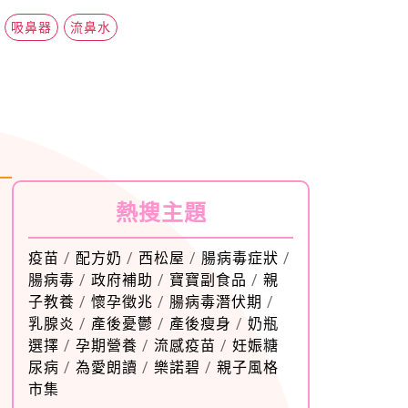
吸鼻器
流鼻水
熱搜主題
疫苗
/
配方奶
/
西松屋
/
腸病毒症狀
/
腸病毒
/
政府補助
/
寶寶副食品
/
親
子教養
/
懷孕徵兆
/
腸病毒潛伏期
/
乳腺炎
/
產後憂鬱
/
產後瘦身
/
奶瓶
選擇
/
孕期營養
/
流感疫苗
/
妊娠糖
尿病
/
為愛朗讀
/
樂諾碧
/
親子風格
市集