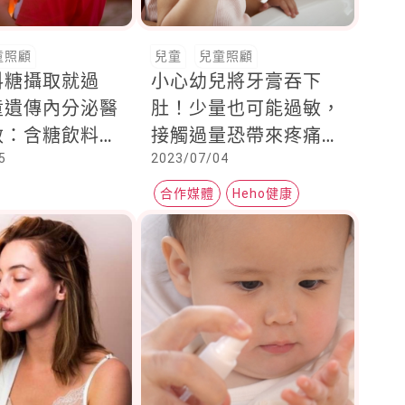
童照顧
兒童
兒童照顧
料糖攝取就過
小心幼兒將牙膏吞下
童遺傳內分泌醫
肚！少量也可能過敏，
敏：含糖飲料的
接觸過量恐帶來疼痛或
5
2023/07/04
性早熟相關，可
中毒
步導致卵巢功能
合作媒體
Heho健康
刷牙