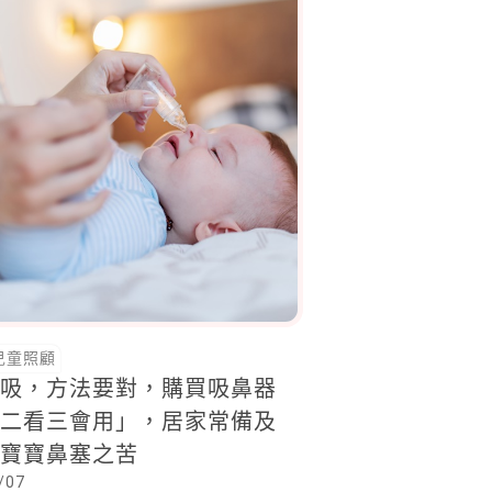
兒童照顧
要吸，方法要對，購買吸鼻器
認二看三會用」，居家常備及
解寶寶鼻塞之苦
/07