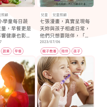
童照顧
兒童
兒童照顧
小學童每日蔬
七張漫畫，真實呈現每
足量，早餐更是
天妳與孩子相處日常，
影響健康也影響
他們只想要陪伴，「今
7
2023/07/06
現。早餐就該吃
天，你願意為孩子放下
手機嗎？」
蔬果
早餐
親子教養
陪伴
孩子