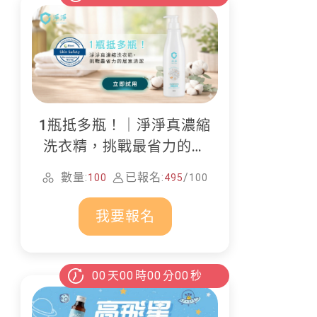
1瓶抵多瓶！｜淨淨真濃縮
洗衣精，挑戰最省力的居
家清潔
數量:
已報名:
/
100
495
100
我要報名
00
天
00
時
00
分
00
秒