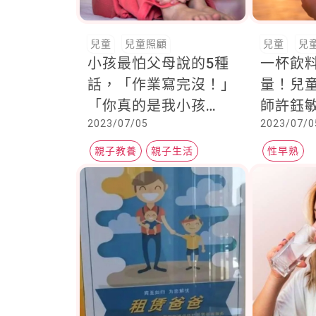
兒童
兒童照顧
兒童
兒
小孩最怕父母說的5種
一杯飲
話，「作業寫完沒！」
量！兒
「你真的是我小孩
師許鈺
2023/07/05
2023/07/0
嗎」，看似提醒，實際
攝取與
上卻一次次敲擊孩子的
能進一
親子教養
親子生活
性早熟
心
失調
溝通方式