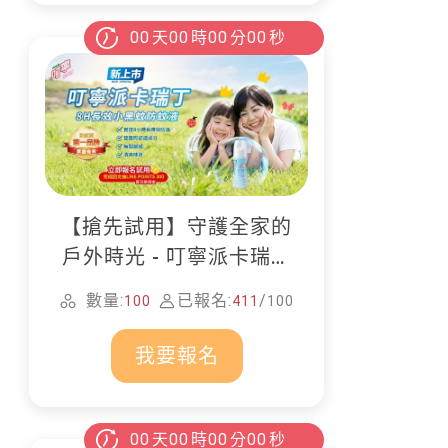
00
天
00
時
00
分
00
秒
【搶先試用】守護全家的
戶外時光 - 叮寧派卡瑞丁
防蚊液
數量:
已報名:
/
100
411
100
我要報名
00
天
00
時
00
分
00
秒