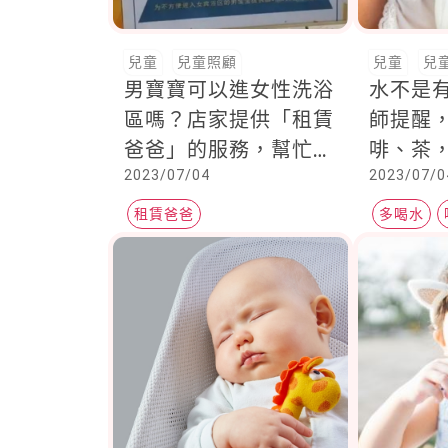
兒童
兒童照顧
兒童
兒
男寶寶可以進女性洗浴
水不是
區嗎？店家提供「租賃
師提醒
爸爸」的服務，幫忙小
啡、茶
2023/07/04
2023/07/0
小孩更衣洗澡，你支持
「這4
這樣的服務嗎？
好！」
租賃爸爸
多喝水
出健康
健康百寶