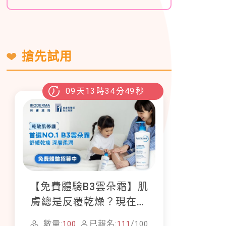
搶先試用
09
天
13
時
34
分
47
秒
【免費體驗B3雲朵霜】肌
膚總是反覆乾燥？現在就
加入貝膚黛瑪修護體驗計
數量:
已報名:
/
100
111
100