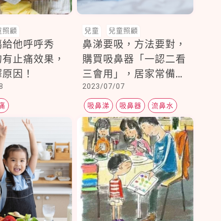
童照顧
兒童
兒童照顧
傷給他呼呼秀
鼻涕要吸，方法要對，
的有止痛效果，
購買吸鼻器「一認二看
釋原因！
三會用」，居家常備及
8
2023/07/07
時緩解寶寶鼻塞之苦
痛
吸鼻涕
吸鼻器
流鼻水