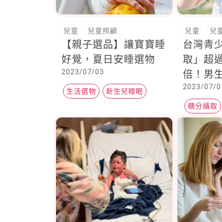
兒童
兒童照顧
兒童
兒
【親子選品】讓寶寶睡
台灣青
好覺，夏日安睡選物
取」超過
2023/07/03
倍！男
2023/07/0
知道70
生活選物
新生兒睡眠
都屬高
糖分攝取
睡眠儀式
兒童健康