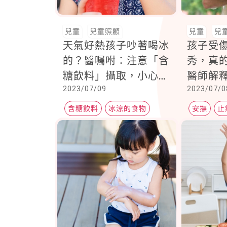
兒童
兒童照顧
兒童
兒
天氣好熱孩子吵著喝冰
孩子受
的？醫囑咐：注意「含
秀，真
糖飲料」攝取，小心一
醫師解
2023/07/09
2023/07/0
個暑假回來體重爆表！
含糖飲料
冰涼的食物
安撫
止
孩子