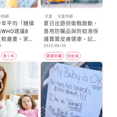
童照顧
兒童
兒童照顧
少年平均「糖攝
夏日出遊保衛戰啟動，
WHO建議8
善用防曬品與防蚊液保
生較嚴重。家長
護寶寶皮膚健康，記
1
2023/06/30
%台灣含糖飲料
住！先防曬後防蚊
糖飲品嗎？
青少年
寶寶防曬
防蚊液
嬰兒皮膚