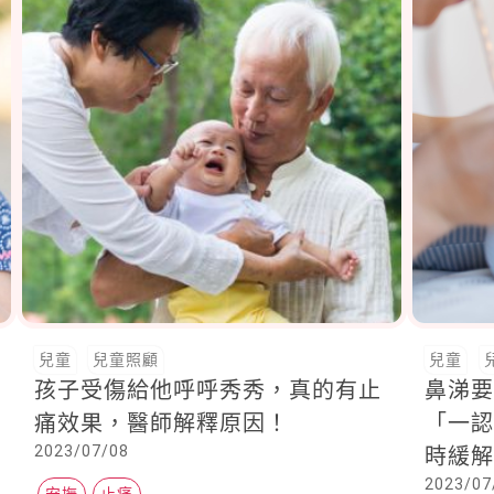
兒童
兒童照顧
兒童
孩子受傷給他呼呼秀秀，真的有止
鼻涕
痛效果，醫師解釋原因！
「一
2023/07/08
時緩
2023/07
安撫
止痛