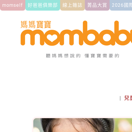
momself
好爸爸俱樂部
線上雜誌
菁品大賞
2026
|
兒