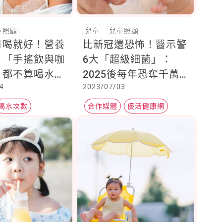
童照顧
兒童
兒童照顧
有喝就好！營養
比新冠還恐怖！醫示警
，「手搖飲與咖
6大「超級細菌」：
，都不算喝水」
2025後每年恐奪千萬
4
2023/07/03
個時間喝水最
人性命
5個觀念讓妳喝
喝水次數
合作媒體
優活健康網
箱