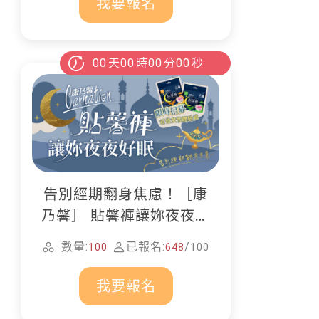
我要報名
00
天
00
時
00
分
00
秒
告別經期翻身焦慮！［康
乃馨］ 貼馨褲讓妳夜夜好
眠
數量:
已報名:
/
100
648
100
我要報名