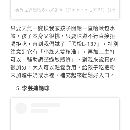
🐲異世界魔物🌟小米粥🌟（@mini.rice_0221）分享的貼文
只要天氣一變換我家孩子開始一直哈啾包水
餃，孩子本身又很挑，只要味道不行直接拒
喝拒吃，直到我們試了「黑松L-137」，特別
注意到它有「小綠人雙核准」，再加上主打
可以「輔助調整過敏體質」，對我來說真的
很加分，大人可以輕鬆食用，給孩子吃把粉
末加進牛奶或水裡，補充起來輕鬆好入口。
李芸婕媽咪