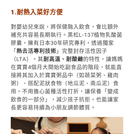
1.
耐熱入菜好方便
對嬰幼兒來說，將保健融入飲食，會比額外
補充共容易長期執行。黑松L-137植物乳酸菌
膠囊，擁有日本30年研究專利，透過獨家
「
熱去活專利技術
」完整封存活性因子
（LTA）。其
耐高溫、耐酸鹼
的特性，讓媽媽
在寶寶4個月大開始吃副食品的階段，就能直
接將其加入於寶寶粥品中（如蔬菜粥、雞肉
粥）、搭配泥狀食物（地瓜泥、南瓜泥）食
用。不用擔心菌種活性打折，讓保養「變成
飲食的一部分」，減少孩子抗拒，也能讓家
長更容易持續為小朋友調節體質。