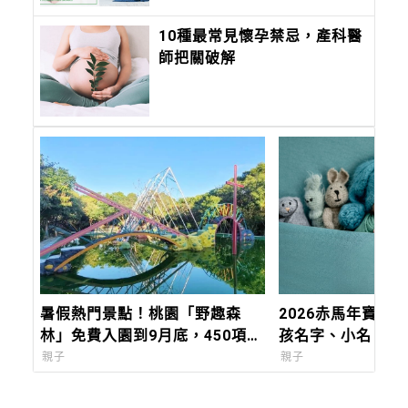
10種最常見懷孕禁忌，產科醫
師把關破解
暑假熱門景點！桃園「野趣森
2026赤馬年寶寶
林」免費入園到9月底，450項設
孩名字、小名、乳
施讓孩子盡情放電
切記不要「這六個
親子
親子