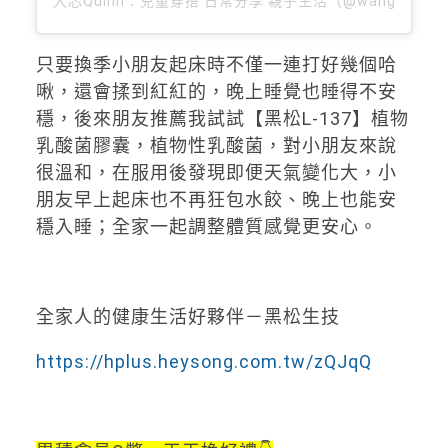
大芯Quinn：兒童穿搭 日常分享 親子生活（@wangdaxin
只要換季小朋友起床時不僅一連打好幾個哈
啾，還會揉到紅紅的，晚上睡覺也睡得不安
穩，後來朋友推薦我試試【黑松L-137】植物
乳酸菌膠囊，植物性乳酸菌，對小朋友來說
很溫和，在服用後發現即便天氣變化大，小
朋友早上起床也不再狂包水餃、晚上也能安
穩入睡；全家一起調整體質感覺更安心。
全家人的健康生活好夥伴－黑松生技
https://hplus.heysong.com.tw/zQJqQ