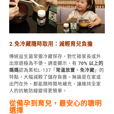
2.
免冷藏隨時取用：減輕育兒負擔
傳統益生菌常需冷藏保存，對忙碌家長或外
出旅遊極為不便。調查顯示，有
70% 以上的
媽媽
認為黑松L-137「
常溫放置、免冷藏
」的
特點，大幅減輕了儲存負擔。無論是在家或
出門在外，都能隨時隨地補充，讓維持全家
人的抗敏防線變得更簡單。
從備孕到育兒，最安心的聰明
選擇