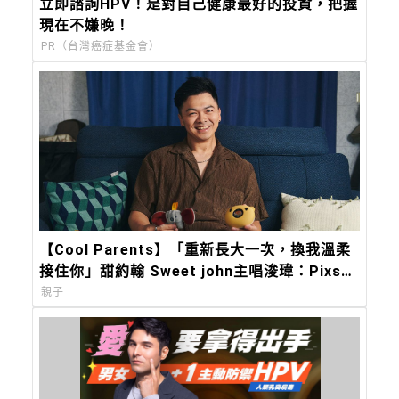
立即諮詢HPV！是對自己健康最好的投資，把握
現在不嫌晚！
PR（台灣癌症基金會）
【Cool Parents】「重新長大一次，換我溫柔
接住你」甜約翰 Sweet john主唱浚瑋：Pixsee
陪我築起兒子的移動城堡
親子