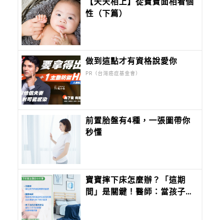
【天天相上】從寶寶面相看個
性（下篇）
做到這點才有資格說愛你
PR（台灣癌症基金會）
前置胎盤有4種，一張圖帶你
秒懂
寶寶摔下床怎麼辦？「這期
間」是關鍵！醫師：當孩子出
現8症狀應盡速就醫