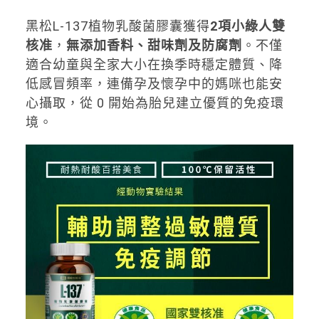
黑松L-137植物乳酸菌膠囊獲得
2項小綠人雙
核准
，
無添加香料、甜味劑及防腐劑
。不僅
適合幼童與全家大小在換季時穩定體質、降
低感冒頻率，連備孕及懷孕中的媽咪也能安
心攝取，從 0 開始為胎兒建立優質的免疫環
境。