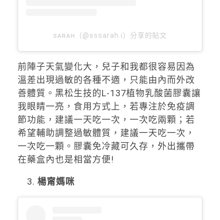
sᴀʀᴀʜ（@sssarah.i）分享的貼文
前陣子天氣變化大，兒子和我都很容易因為
溫差出現過敏的各種不適，只能由內而外改
善體質。黑松生技的L-137植物乳酸菌膠囊讓
我眼睛一亮，食用方式上，若專注於免疫調
節功能，建議一天吃一次，一次吃兩顆；若
希望輔助調整過敏體質，建議一天吃一次，
一次吃一顆。膠囊免冷藏可久存，外出攜帶
在藥盒內也是相當方便!
楊甯媽咪