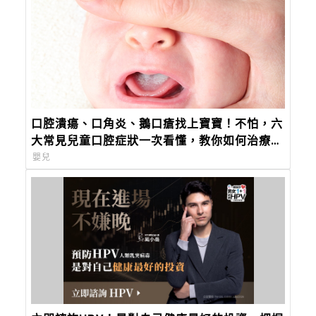
口腔潰瘍、口角炎、鵝口瘡找上寶寶！不怕，六
大常見兒童口腔症狀一次看懂，教你如何治療及
照護！
嬰兒