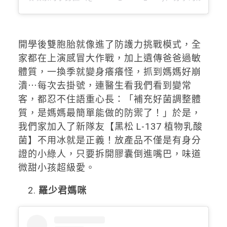
開學後雙胞胎就像進了防護力挑戰模式，全
家都在上演感冒大作戰，加上遺傳爸爸過敏
體質，一換季就變身癢癢怪，抓到媽媽好崩
潰⋯每次去掛號，連醫生看我們看到變常
客，都忍不住語重心長：「補充好菌調整體
質，是媽媽最簡單能做的防禦了！」於是，
我們家加入了新隊友【黑松 L-137 植物乳酸
菌】不用冰就是正義！放產品不僅是有身分
證的小綠人，只要拆開膠囊倒進嘴巴，味道
微甜小孩超級愛。
羅少君媽咪