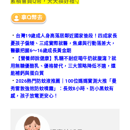
累積會員Q幣，
天天換好禮👇
．
台灣19歲成人身高落居鄰近國家後段！四成家長
憂孩子偏矮、三成實際就醫，焦慮與行動落差大，
醫籲把握6～16歲成長黃金期
．
【營養師說健康】乳糖不耐症喝牛奶就腹瀉？就
用無糖優酪乳、優格替代，三大策略降低不適，還
能補鈣與蛋白質
．
2026熱門防蚊液推薦｜100位媽媽實測大推「曼
秀雷敦強效防蚊噴霧」：長效8小時、防小黑蚊有
感，孩子放電更安心！