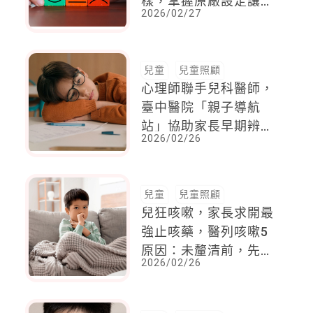
樣，掌握原廠設定讓相
2026/02/27
處更自在
兒童
兒童照顧
心理師聯手兒科醫師，
臺中醫院「親子導航
站」協助家長早期辨識
2026/02/26
兒童情緒與行為問題
兒童
兒童照顧
兒狂咳嗽，家長求開最
強止咳藥，醫列咳嗽5
原因：未釐清前，先別
2026/02/26
急著止咳