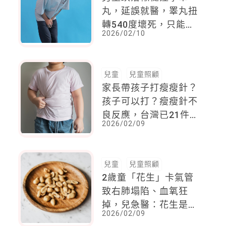
丸，延誤就醫，睪丸扭
轉540度壞死，只能切
2026/02/10
除
兒童
兒童照顧
家長帶孩子打瘦瘦針？
孩子可以打？瘦瘦針不
良反應，台灣已21件通
2026/02/09
報，食藥署示警
兒童
兒童照顧
2歲童「花生」卡氣管
致右肺塌陷、血氧狂
掉，兒急醫：花生是非
2026/02/09
顯影性的，在X光下像