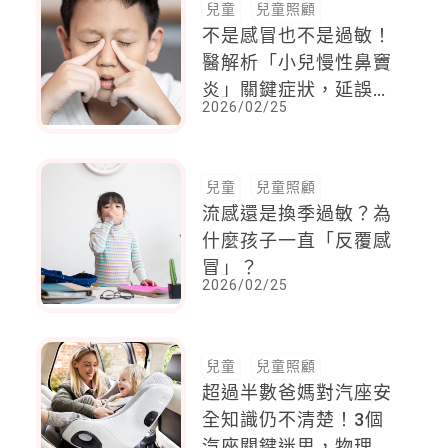
兒童
兒童照顧
不是感冒也不是過敏！
醫解析「小兒慢性鼻竇
炎」關鍵症狀，延誤治
2026/02/25
療小心影響學習表現
兒童
兒童照顧
流感還是換季過敏？為
什麼孩子一直「反覆感
冒」？
2026/02/25
兒童
兒童照顧
超過半數爸媽對汽座安
全知識仍不清楚！3個
汽座關鍵迷思，物理治