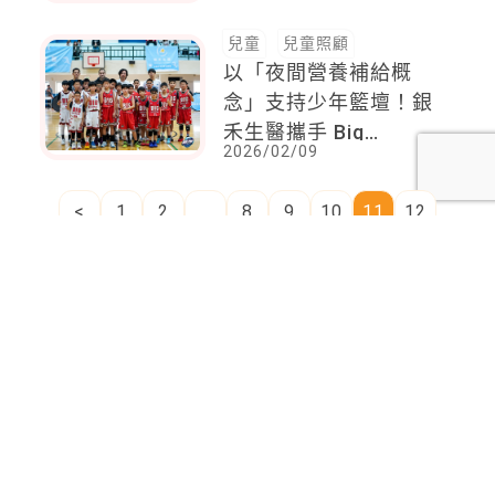
不存在一樣！
兒童
兒童照顧
以「夜間營養補給概
念」支持少年籃壇！銀
禾生醫攜手 Big
2026/02/09
League 舉辦北區明星
賽
<
1
2
...
8
9
10
11
12
13
14
...
87
88
>