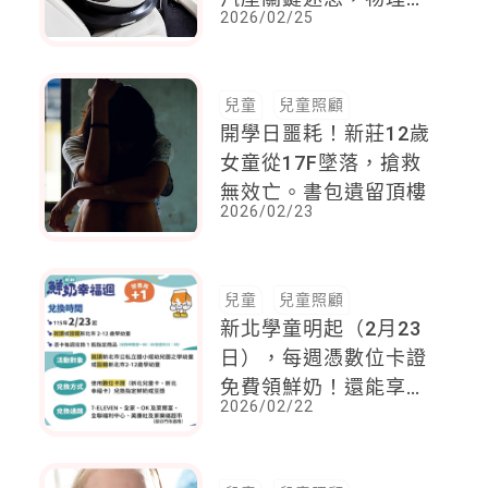
2026/02/25
療師來解答！
兒童
兒童照顧
開學日噩耗！新莊12歲
女童從17F墜落，搶救
無效亡。書包遺留頂樓
2026/02/23
兒童
兒童照顧
新北學童明起（2月23
日），每週憑數位卡證
免費領鮮奶！還能享多
2026/02/22
元加值回饋