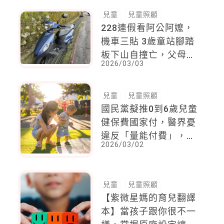
兒童
兒童照顧
228連假看阿公阿嬤，
機車三貼 3歲童站腳踏
板下山自撞亡，父母目
2026/03/03
睹悲劇崩潰！長輩要求
三貼時，爸媽可以這樣
做
兒童
兒童照顧
國民黨擬推0到6歲兒童
健保費國家付，醫界憂
違反「量能付費」，
2026/03/02
衛福部回應了
兒童
兒童照顧
【紫微星媽的育兒翻譯
本】當孩子跟你很不一