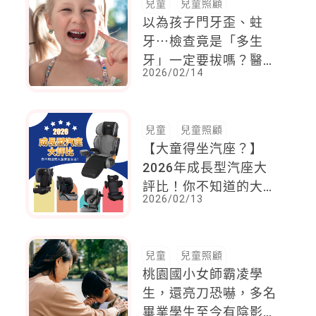
兒童
兒童照顧
以為孩子門牙歪、蛀
牙⋯檢查竟是「多生
牙」一定要拔嗎？醫評
2026/02/14
估5關鍵
兒童
兒童照顧
【大童得坐汽座？】
2026年成長型汽座大
評比！你不知道的大童
2026/02/13
安全盲區！
兒童
兒童照顧
桃園國小女師霸凌學
生，還亮刀恐嚇，多名
畢業學生至今有陰影，