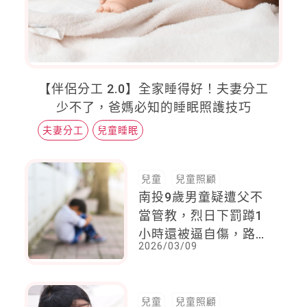
【伴侶分工 2.0】全家睡得好！夫妻分工
少不了，爸媽必知的睡眠照護技巧
夫妻分工
兒童睡眠
兒童
兒童照顧
南投9歲男童疑遭父不
當管教，烈日下罰蹲1
小時還被逼自傷，路人
2026/03/09
勸阻反遭持棍追逐
兒童
兒童照顧