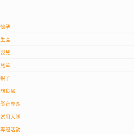
懷孕
生產
嬰兒
兒童
親子
問良醫
影音專區
試用大隊
專題活動