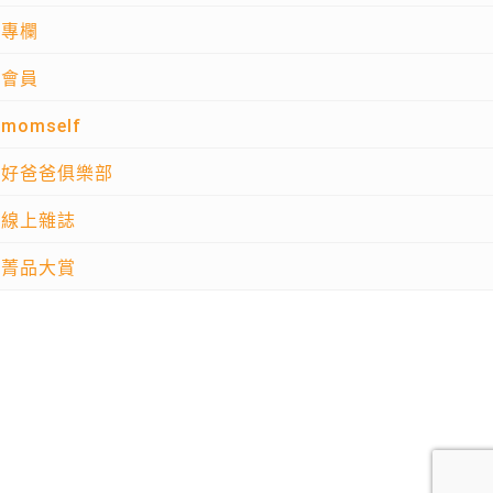
專欄
會員
momself
好爸爸俱樂部
線上雜誌
菁品大賞