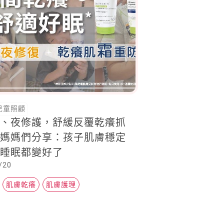
兒童照顧
濕、夜修護，舒緩反覆乾癢抓
。媽媽們分享：孩子肌膚穩定
連睡眠都變好了
/20
肌膚乾癢
肌膚護理