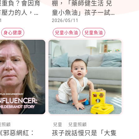
堪重負？會因育
棚，「藥師健生活 兒
有壓力的人，往
童小魚油」孩子一試吃
1
2026/05/11
非常在意孩子的
就愛上
身心健康
兒童小魚油
兒童魚油
補充DHA
童照顧
兒童
兒童照顧
ix《邪惡網紅：
孩子說話慢只是「大隻