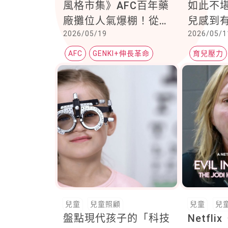
風格市集》AFC百年藥
如此不
廠攤位人氣爆棚！從扭
兒感到
2026/05/19
2026/05/1
蛋熱潮到專業藥師育兒
往正是
指南，成為最強營養補
人
AFC
GENKI+伸長革命
育兒壓力
給站
成長補鈣
兒童
兒童照顧
兒童
兒
盤點現代孩子的「科技
Netfl