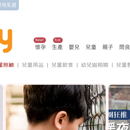
國際母乳週
New!
hot
懷孕
生產
嬰兒
兒童
親子
問
兒童
童照顧
|
兒童用品
|
兒童飲食
|
幼兒園相關
|
兒童