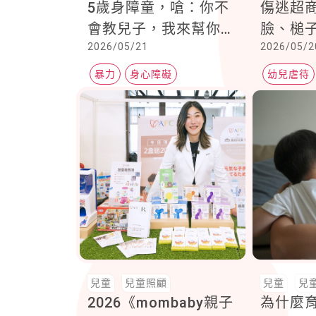
5歲身障童，嗆：你不
傷逃超
會教兒子，我來幫你
臉、槌
2026/05/21
2026/05/2
教。院方致歉：已暫停
脅：「
服務
暴力
身心障礙
幼兒虐待
兒童
兒童照顧
兒童
兒
2026《mombaby親子
為什麼