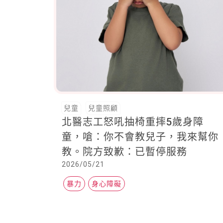
兒童
兒童照顧
北醫志工怒吼抽椅重摔5歲身障
童，嗆：你不會教兒子，我來幫你
教。院方致歉：已暫停服務
2026/05/21
暴力
身心障礙