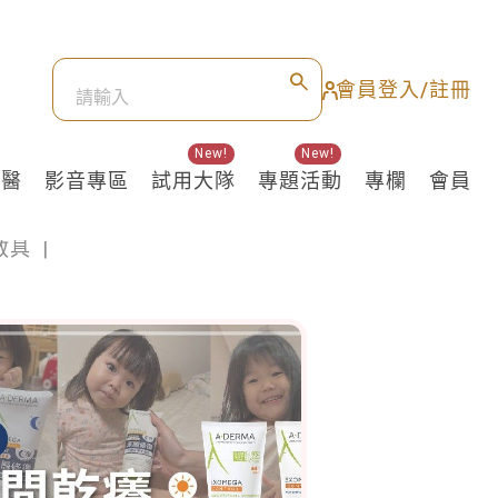
會員登入/註冊
New!
New!
良醫
影音專區
試用大隊
專題活動
專欄
會員
教具
|