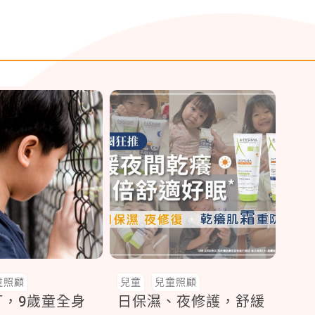
童照顧
兒童
兒童照顧
打，9歲童全身
日保濕、夜修護，舒緩