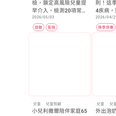
檢，鎖定高風險兒童提
則！這
早介入，檢測20項常見
4疾病
2026/05/03
2026/04/2
過敏原
護理與
過敏
氣喘
換季保養
異位性皮
兒童
兒童照顧
兒童
兒
小兒利撒爾陪伴家庭65
外出泡