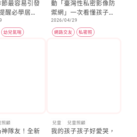
季節最容易引發
動「臺灣性私密影像防
，提醒必學居家
禦網」一次看懂孩子與
9
2026/04/29
保暖要點
爸媽困擾的「2大棘手
狀況」
幼兒氣喘
網路交友
私密照
膚炎
童照顧
兒童
兒童照顧
奶神隊友！全新
我的孩子孩子好愛哭，