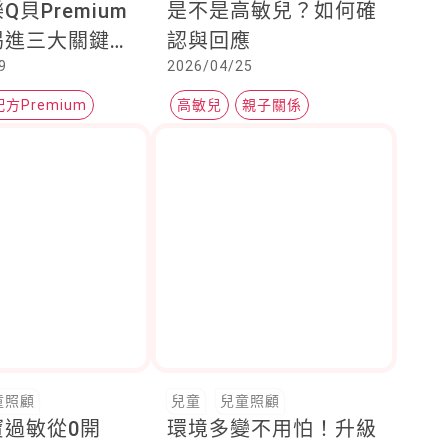
Q貝Premium
是不是高敏兒？如何確
喝進三大關鍵營
認與回應
9
2026/04/25
媽泡奶好輕鬆
方Premium
高敏兒
親子關係
童照顧
兒童
兒童照顧
寶過敏從0開
環境多變不用怕！升級