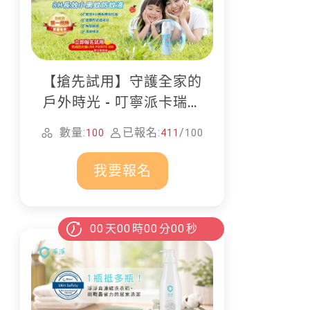
【搶先試用】守護全家的
戶外時光 - 叮寧派卡瑞丁
防蚊液
數量:
已報名:
/
100
411
100
我要報名
00
天
00
時
00
分
00
秒