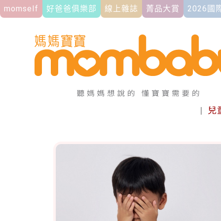
momself
好爸爸俱樂部
線上雜誌
菁品大賞
2026
|
兒