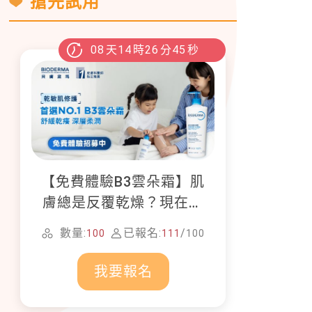
搶先試用
08
天
14
時
26
分
44
秒
【免費體驗B3雲朵霜】肌
膚總是反覆乾燥？現在就
加入貝膚黛瑪修護體驗計
數量:
已報名:
/
100
111
100
畫！
我要報名