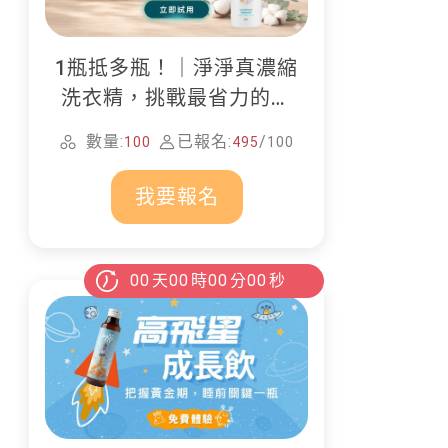
1瓶抵多瓶！｜淨淨真濃縮
洗衣精，挑戰最省力的居
家清潔
數量:
已報名:
/
100
495
100
我要報名
00
天
00
時
00
分
00
秒