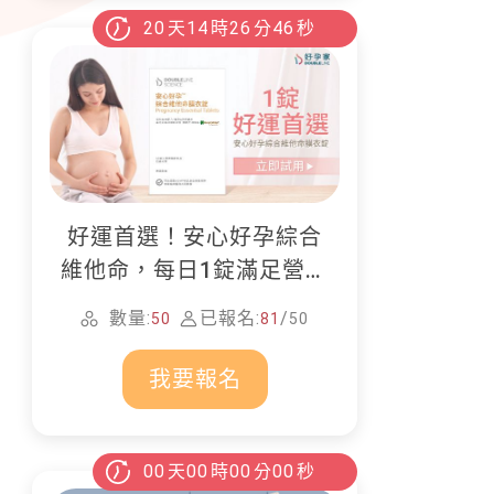
20
天
14
時
26
分
45
秒
好運首選！安心好孕綜合
維他命，每日1錠滿足營養
所需
數量:
已報名:
/
50
81
50
我要報名
00
天
00
時
00
分
00
秒