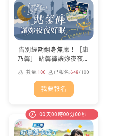
告別經期翻身焦慮！［康
乃馨］ 貼馨褲讓妳夜夜好
眠
數量:
已報名:
/
100
648
100
我要報名
00
天
00
時
00
分
00
秒