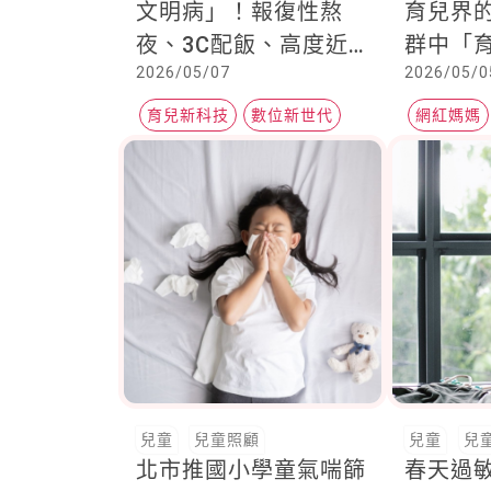
文明病」！報復性熬
育兒界
夜、3C配飯、高度近
群中「
2026/05/07
2026/05/0
視全上榜！解方非杜
銜光環
絕，而是教會孩子如何
正辦別
育兒新科技
數位新世代
網紅媽媽
與科技和平共處
教育方
兒童
兒童照顧
兒童
兒
北市推國小學童氣喘篩
春天過