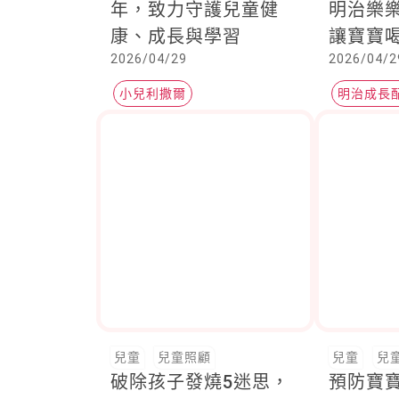
年，致力守護兒童健
明治樂樂
康、成長與學習
讓寶寶
2026/04/29
2026/04/2
養，爸
小兒利撒爾
明治成長配
樂樂Q貝
兒童
兒童照顧
兒童
兒
破除孩子發燒5迷思，
預防寶