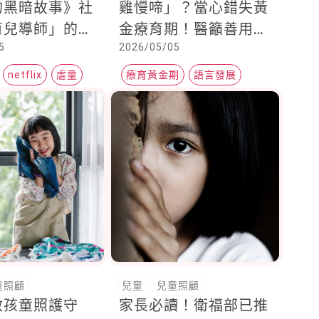
的黑暗故事》社
雞慢啼」？當心錯失黃
育兒導師」的頭
金療育期！醫籲善用兒
5
2026/05/05
中，我們如何真
童發展篩檢早發現
對孩子最理想的
netflix
虐童
療育黃金期
語言發展
針？
兒童發展篩檢
童照顧
兒童
兒童照顧
敏孩童照護守
家長必讀！衛福部已推