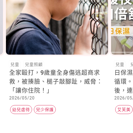
兒童
兒童照顧
兒童
全家毆打，9歲童全身傷逃超商求
日保
救，被揍臉、槌子敲腳趾，威脅：
循環
「讓你住院！」
後，
2026/05/20
2026/05
幼兒虐待
兒少保護
艾芙美