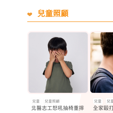
兒童照顧
兒童
兒童照顧
兒童
兒
北醫志工怒吼抽椅重摔
全家毆