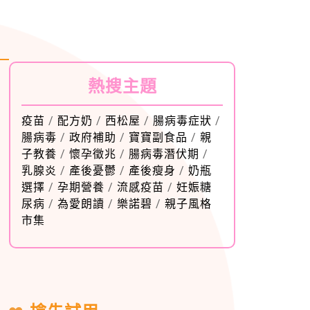
熱搜主題
疫苗
/
配方奶
/
西松屋
/
腸病毒症狀
/
腸病毒
/
政府補助
/
寶寶副食品
/
親
子教養
/
懷孕徵兆
/
腸病毒潛伏期
/
乳腺炎
/
產後憂鬱
/
產後瘦身
/
奶瓶
選擇
/
孕期營養
/
流感疫苗
/
妊娠糖
尿病
/
為愛朗讀
/
樂諾碧
/
親子風格
市集