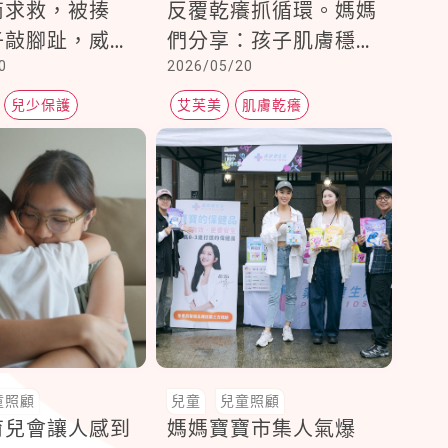
商求救，被揍
反覆乾癢抓循環。媽媽
子敲腳趾，威
們分享：孩子肌膚穩定
0
2026/05/20
讓你住院！」
後，連睡眠都變好了
兒少保護
艾芙美
肌膚乾癢
肌膚護理
童照顧
兒童
兒童照顧
育兒會讓人感到
媽媽寶寶市集人氣爆