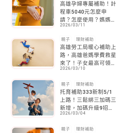
高雄孕婦專屬補助！計
程車5040元怎麼申
請？怎麼使用？媽媽們
2026/03/11
必知一次看
親子
理財補助
高雄勞工局暖心補助上
路，高雄爸媽學費救星
來了！子女最高可領3
2026/03/10
萬2補助
親子
理財補助
托育補助333新制5/1
上路！三鬆綁三加碼三
新增，加碼升級9招，
2026/03/04
爸媽不再蠟燭兩頭燒
親子
理財補助