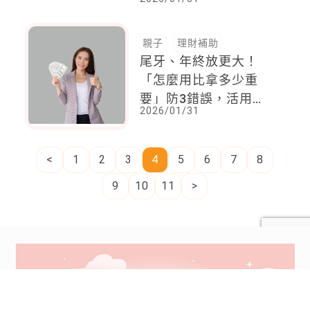
媽迎新年必知
親子
理財補助
尾牙、年終放更大！
「怎麼用比拿多少重
要」防3錯誤，活用獎
2026/01/31
金三四制
<
1
2
3
4
5
6
7
8
9
10
11
>