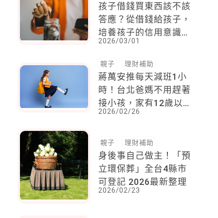
孩子借錢買東西該不該
答應？從借錢給孩子，
培養孩子的信用意識與
2026/03/01
責任感
親子
理財補助
蔣萬安推每天減班1小
時！台北爸媽不用趕著
接小孩，家有12歲以下
2026/02/26
寶貝就適用 ，時間、
條件、補助方式一次看
親子
理財補助
身後事自己做主！「預
立環保葬」全台4縣市
可登記 2026最新整理
2026/02/23