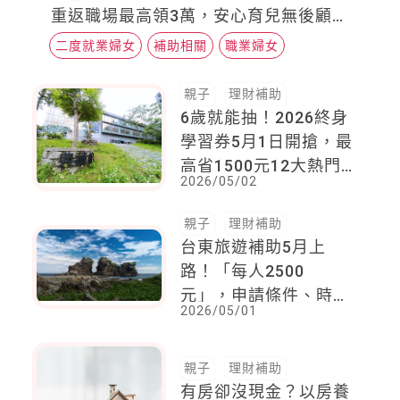
重返職場最高領3萬，安心育兒無後顧之
憂
二度就業婦女
補助相關
職業婦女
親子
理財補助
6歲就能抽！2026終身
學習券5月1日開搶，最
高省1500元12大熱門
2026/05/02
博物館免費玩，快帶小
孩一起登記！
親子
理財補助
台東旅遊補助5月上
路！「每人2500
元」，申請條件、時
2026/05/01
間、金額一次看懂
親子
理財補助
有房卻沒現金？以房養