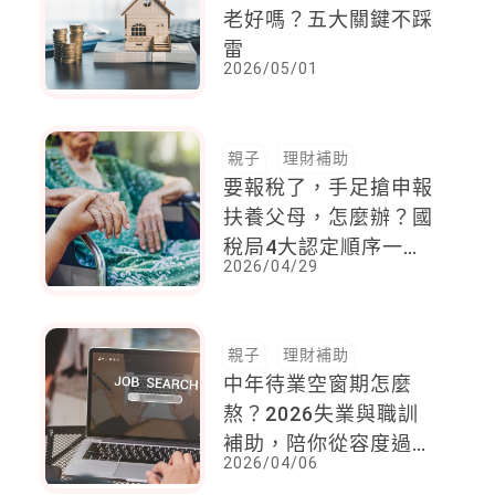
老好嗎？五大關鍵不踩
雷
2026/05/01
親子
理財補助
要報稅了，手足搶申報
扶養父母，怎麼辦？國
稅局4大認定順序一次
2026/04/29
看
親子
理財補助
中年待業空窗期怎麼
熬？2026失業與職訓
補助，陪你從容度過轉
2026/04/06
職期