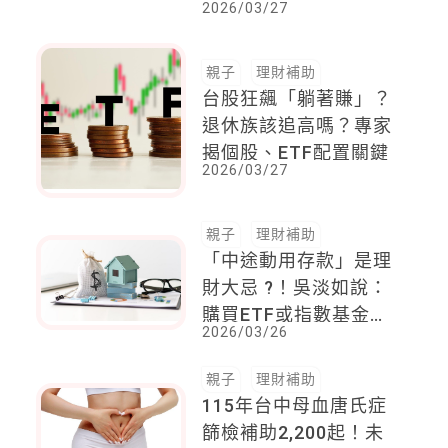
2026/03/27
辨力，讓孩子看懂複利
魔法，掌握人生主導權
親子
理財補助
台股狂飆「躺著賺」？
退休族該追高嗎？專家
揭個股、ETF配置關鍵
2026/03/27
親子
理財補助
「中途動用存款」是理
財大忌 ?！吳淡如說：
購買ETF或指數基金，
2026/03/26
長期持有才能穩定致富
親子
理財補助
115年台中母血唐氏症
篩檢補助2,200起！未