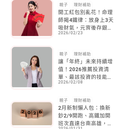
親子
理財補助
開工紅包別亂花！命理
師揭4鐵律：放身上3天
吸財氣，元宵後存銀行
2026/02/23
錢滾錢，一年事業直衝
發達
親子
理財補助
讓「年終」未來持續增
值！2026推薦投資清
單、最該投資的技能一
2026/02/08
次看
親子
理財補助
2月新制懶人包：換新
鈔2/9開跑、高鐵加開
班次直達台南高雄，爸
2026/01/31