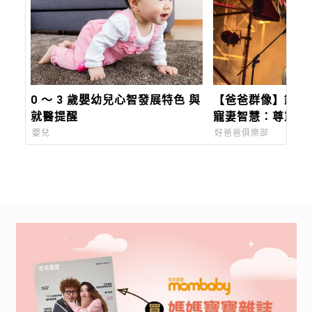
0 ～ 3 歲嬰幼兒心智發展特色 與
【爸爸群像】鋼鐵
就醫提醒
寵妻智慧：尊重、
重，讓彼此發光
嬰兒
好爸爸俱樂部