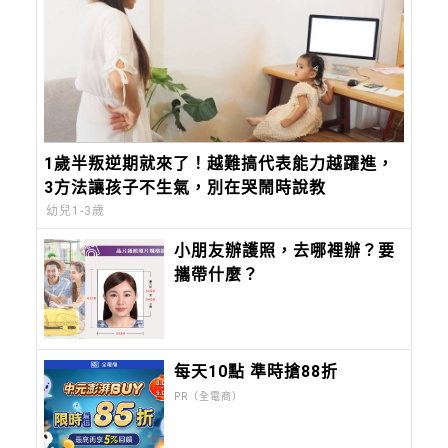
1歲半叛逆期就來了！越難搞代表能力越躍進，
3方法讓孩子不生氣，別在哭鬧時說教
幼兒1-3歲
小朋友辦護照，去哪裡辦？要
攜帶什麼？
每天10點 準時搶88折
PR（全電商）