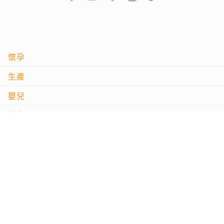
懷孕
生產
嬰兒
兒童
親子
問良醫
影音專區
試用大隊
專題活動