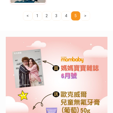
搭，直到變成老婆婆也
會堅持下去！
<
1
2
3
4
5
>