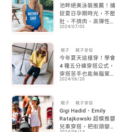
池畔絕美泳裝推薦！捕
捉夏日孕期時光，不壓
肚、不擠肉、高彈性，
2024/07/05
展現孕期高光時刻！
親子
親子穿搭
今年夏天這樣穿！學會
4 種五分褲穿搭公式，
穿搭苦手也能無腦駕馭
2024/06/20
多種風格
親子
親子穿搭
Gigi Hadid、Emily
Ratajkowski 超模推嬰
兒車穿搭，把街頭變成
2024/06/14