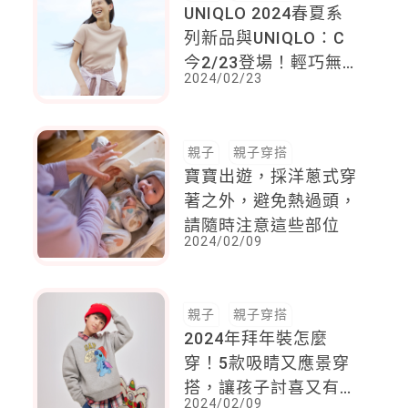
UNIQLO 2024春夏系
列新品與UNIQLO：C
今2/23登場！輕巧無拘
2024/02/23
X 輕盈機能 X 輕柔材
質！打造輕盈生活新風
貌
親子
親子穿搭
寶寶出遊，採洋蔥式穿
著之外，避免熱過頭，
請隨時注意這些部位
2024/02/09
親子
親子穿搭
2024年拜年裝怎麼
穿！5款吸睛又應景穿
搭，讓孩子討喜又有年
2024/02/09