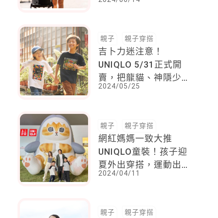
伸展台
親子
親子穿搭
吉卜力迷注意！
UNIQLO 5/31正式開
賣，把龍貓、神隱少
2024/05/25
女、無臉男、機器人巨
神兵....經典角色穿上
身！
親子
親子穿搭
網紅媽媽一致大推
UNIQLO童裝！孩子迎
夏外出穿搭，運動出遊
2024/04/11
的最棒選擇
親子
親子穿搭