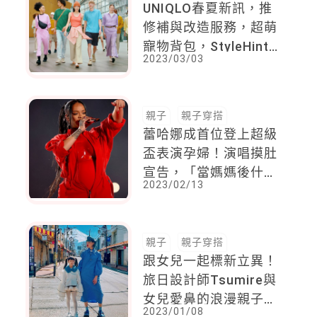
UNIQLO春夏新訊，推
修補與改造服務，超萌
寵物背包，StyleHint
2023/03/03
APP 首度登陸台灣
親子
親子穿搭
蕾哈娜成首位登上超級
盃表演孕婦！演唱摸肚
宣告，「當媽媽後什麼
2023/02/13
都難不倒我，這場表演
對我的兒子很重要！」
親子
親子穿搭
跟女兒一起標新立異！
旅日設計師Tsumire與
女兒愛鼻的浪漫親子穿
2023/01/08