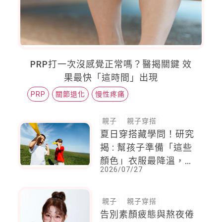
PRP打一次沒感覺正常嗎？醫揭關鍵 效
果最快「這時間」出現
PRP
關節退化
慢性疼痛
親子
親子穿搭
夏日穿搭藏學問！研究
揭 : 幫孩子準備「這些
顏色」衣服最降溫，穿
2026/07/27
錯恐更悶熱，溫差最高
差13度
親子
親子穿搭
告別素顏疲態與熬夜倦