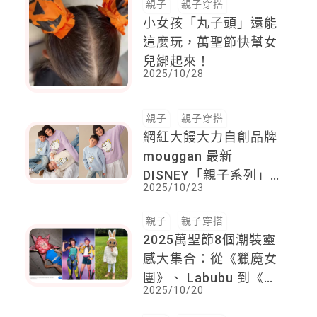
親子
親子穿搭
小女孩「丸子頭」還能
這麼玩，萬聖節快幫女
兒綁起來！
2025/10/28
親子
親子穿搭
網紅大饅大力自創品牌
mouggan 最新
DISNEY「親子系列」
2025/10/23
茶壺太太VS阿奇、賽
巴斯丁VS小比目魚 入
親子
親子穿搭
手一大一小各一件！大
2025萬聖節8個潮裝靈
人系列還能夫妻共穿！
感大集合：從《獵魔女
團》、 Labubu 到《中
2025/10/20
文怪物》......跟上時事
超有話題！