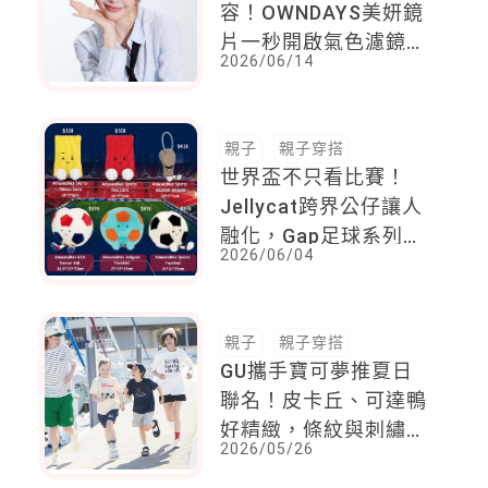
容！OWNDAYS美妍鏡
片一秒開啟氣色濾鏡，
2026/06/14
從氣色到護眼一次升級
親子
親子穿搭
世界盃不只看比賽！
Jellycat跨界公仔讓人
融化，Gap足球系列更
2026/06/04
讓你把熱情穿上身
親子
親子穿搭
GU攜手寶可夢推夏日
聯名！皮卡丘、可達鴨
好精緻，條紋與刺繡，
2026/05/26
親子裝必敗！