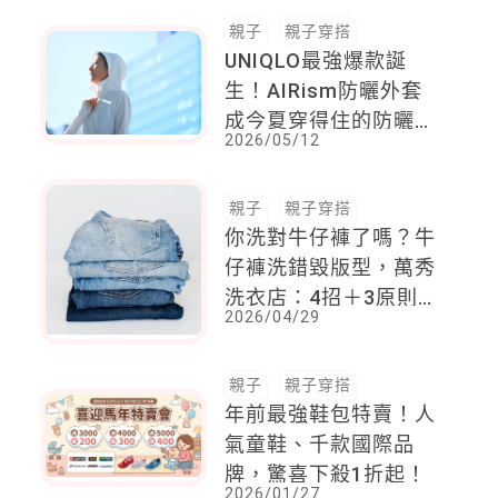
親子
親子穿搭
UNIQLO最強爆款誕
生！AIRism防曬外套
成今夏穿得住的防曬神
2026/05/12
器，「穿的防曬」全面
進化！
親子
親子穿搭
你洗對牛仔褲了嗎？牛
仔褲洗錯毀版型，萬秀
洗衣店：4招＋3原則，
2026/04/29
永續穿搭就從家開始！
親子
親子穿搭
年前最強鞋包特賣！人
氣童鞋、千款國際品
牌，驚喜下殺1折起！
2026/01/27