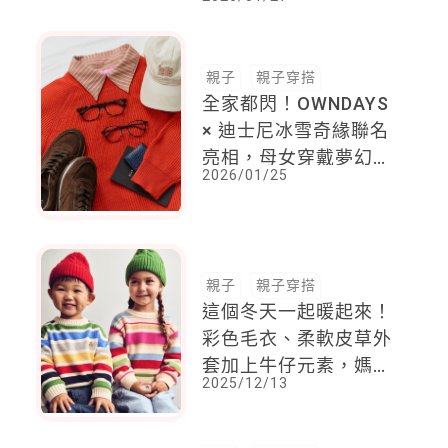
親子
親子穿搭
全家都閃！OWNDAYS
× 迪士尼冰雪奇緣聯名
亮相，母女穿戴夢幻登
2026/01/25
場，爸爸氣場取經木村
拓哉
親子
親子穿搭
這個冬天一起暖起來！
彩色毛衣、柔軟皮草外
套加上牛仔元素，媽媽
2025/12/13
和寶貝時髦有型就要這
麼穿