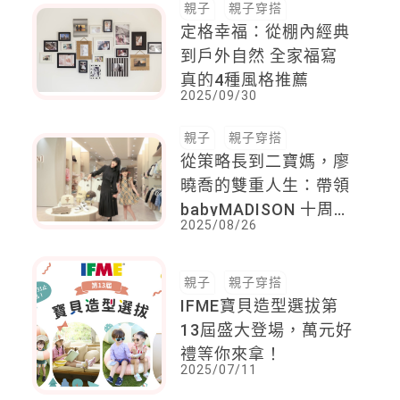
親子
親子穿搭
定格幸福：從棚內經典
到戶外自然 全家福寫
真的4種風格推薦
2025/09/30
親子
親子穿搭
從策略長到二寶媽，廖
曉喬的雙重人生：帶領
babyMADISON 十周年
2025/08/26
奢華進化還能每天煮
飯！
親子
親子穿搭
IFME寶貝造型選拔第
13屆盛大登場，萬元好
禮等你來拿！
2025/07/11