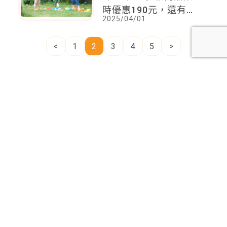
時優惠190元，還有俏
2025/04/01
萌貓福珊迪 UT 新登
場，消費滿額再送限量
<
1
2
3
4
5
>
收納後背包