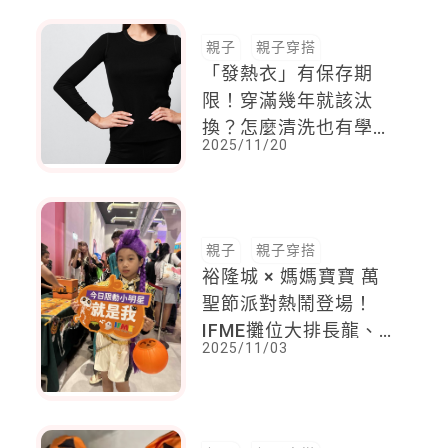
親子
親子穿搭
「發熱衣」有保存期
限！穿滿幾年就該汰
換？怎麼清洗也有學
2025/11/20
問！
親子
親子穿搭
裕隆城 × 媽媽寶寶 萬
聖節派對熱鬧登場！
IFME攤位大排長龍、
2025/11/03
爸媽創意爆發，讓孩子
成為最可愛的派對小動
物