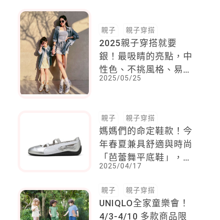
親子
親子穿搭
2025親子穿搭就要
銀！最吸睛的亮點，中
性色、不挑風格、易搭
2025/05/25
配，能為大人帶來質
感，小孩增添活力
親子
親子穿搭
媽媽們的命定鞋款！今
年春夏兼具舒適與時尚
「芭蕾舞平底鞋」，流
2025/04/17
行品牌到精品款式一次
看
親子
親子穿搭
UNIQLO全家童樂會！
4/3-4/10 多款商品限