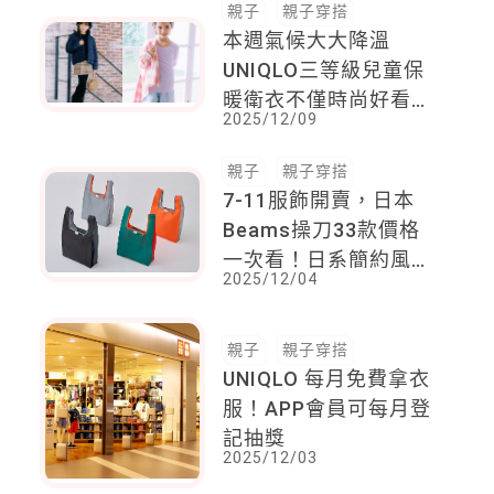
親子
親子穿搭
本週氣候大大降溫
UNIQLO三等級兒童保
暖衛衣不僅時尚好看
2025/12/09
保暖又好搭
親子
親子穿搭
7-11服飾開賣，日本
Beams操刀33款價格
一次看！日系簡約風格
2025/12/04
爸媽不妨趁這波收幾件
回家
親子
親子穿搭
UNIQLO 每月免費拿衣
服！APP會員可每月登
記抽獎
2025/12/03