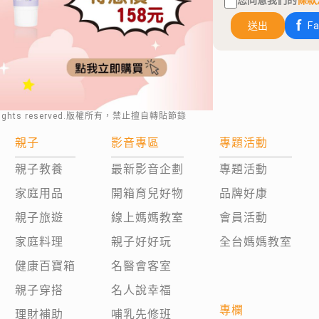
您同意我們的
條款
送出
F
rights reserved.版權所有，禁止擅自轉貼節錄
親子
影音專區
專題活動
親子教養
最新影音企劃
專題活動
家庭用品
開箱育兒好物
品牌好康
親子旅遊
線上媽媽教室
會員活動
家庭料理
親子好好玩
全台媽媽教室
健康百寶箱
名醫會客室
親子穿搭
名人說幸福
專欄
理財補助
哺乳先修班