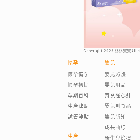
Copyright
2026
.媽媽寶寶All 
懷孕
嬰兒
懷孕備孕
嬰兒照護
懷孕初期
嬰兒用品
孕期百科
育兒強心針
生產津貼
嬰兒副食品
試管津貼
嬰兒新知
成長曲線
生產
新生兒篩檢