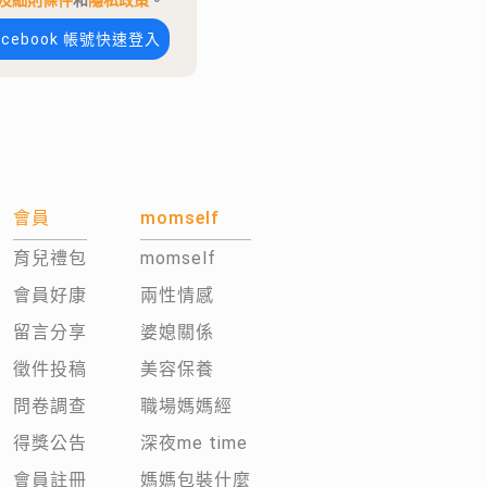
及細則條件
和
隱私政策
。
acebook 帳號快速登入
會員
momself
育兒禮包
momself
會員好康
兩性情感
留言分享
婆媳關係
徵件投稿
美容保養
問卷調查
職場媽媽經
得獎公告
深夜me time
會員註冊
媽媽包裝什麼