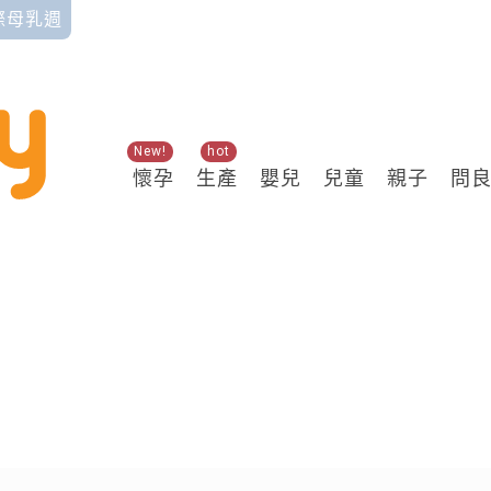
國際母乳週
New!
hot
懷孕
生產
嬰兒
兒童
親子
問
關鍵熱搜