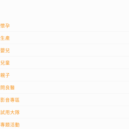
懷孕
生產
嬰兒
兒童
親子
問良醫
影音專區
試用大隊
專題活動