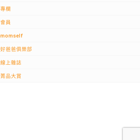
專欄
會員
momself
好爸爸俱樂部
線上雜誌
菁品大賞