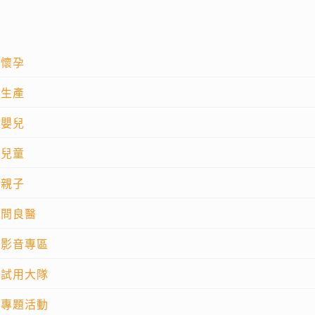
懷孕
生產
嬰兒
兒童
親子
問良醫
影音專區
試用大隊
專題活動