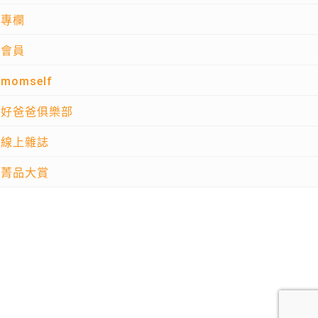
專欄
會員
momself
好爸爸俱樂部
線上雜誌
菁品大賞