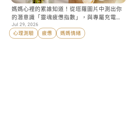
媽媽心裡的累誰知道！從塔羅圖片中測出你
的潛意識「靈魂疲憊指數」，與專屬充電心
Jul 29, 2026
法
心理測驗
疲憊
媽媽情緒