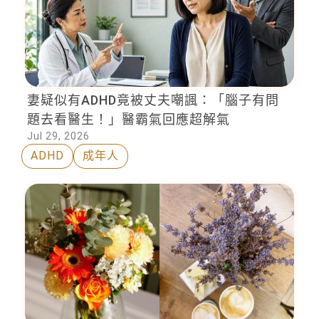
妻疑似有ADHD竟被丈夫嘲諷：「腦子有問
題去看醫生！」醫霸氣回應超解氣
Jul 29, 2026
ADHD
成年人