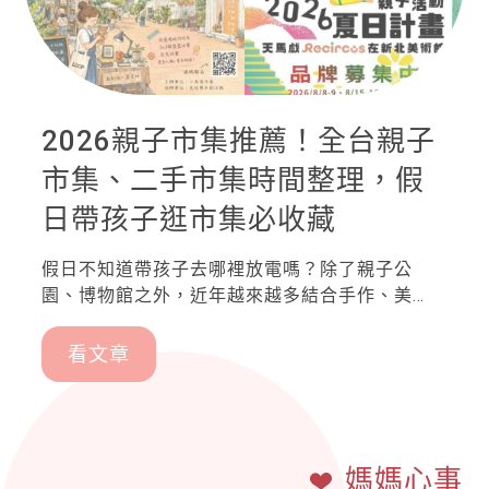
2026親子市集推薦！全台親子
市集、二手市集時間整理，假
日帶孩子逛市集必收藏
假日不知道帶孩子去哪裡放電嗎？除了親子公
園、博物館之外，近年越來越多結合手作、美
食、玩具交換、二手童物與親子互動體驗的親子
市集，成為爸爸媽媽最喜歡的假日行程。不論想
看文章
逛特色文創、尋找童玩，還是讓孩子參加手作活
動，都能在不同主題的兒童市集找到樂趣。本文
整理全台最新親子市集推薦，包含台北、新北、
桃園、高雄等熱門活動，方便爸媽一次掌握最新
媽媽心事
資訊。