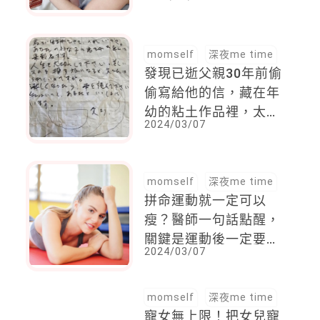
問題，是如何展現愛的
力道
momself
深夜me time
發現已逝父親30年前偷
偷寫給他的信，藏在年
幼的粘土作品裡，太催
2024/03/07
淚！
momself
深夜me time
拼命運動就一定可以
瘦？醫師一句話點醒，
關鍵是運動後一定要
2024/03/07
「這麼吃」 才行
momself
深夜me time