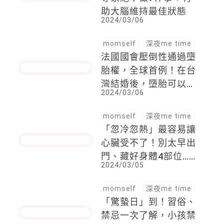
在最愛之人離去之後：
《超難搞先生》即使變
得古怪，但善良依舊
2024/03/06
momself
深夜me time
越早停止越好！失智症
專家絕不做7件事：有
助大腦維持最佳狀態
2024/03/06
momself
深夜me time
法國國會壓倒性通過墮
胎權，全球首例！在台
灣結婚後，墮胎可以自
2024/03/06
己決定嗎？