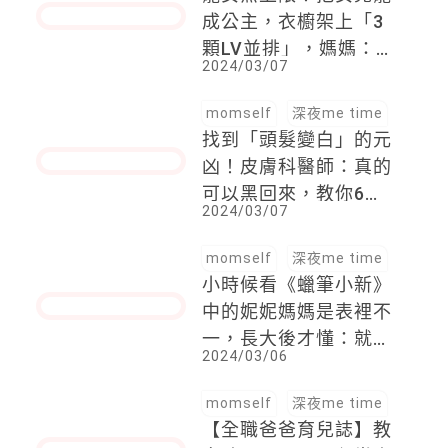
寵女無上限！把女兒寵
成公主，衣櫥架上「3
顆LV並排」，媽媽：只
2024/03/07
因這理由就買給她
momself
深夜me time
找到「頭髮變白」的元
凶！皮膚科醫師：真的
可以黑回來，教你6秘
2024/03/07
訣維持烏黑秀髮
momself
深夜me time
小時候看《蠟筆小新》
中的妮妮媽媽是表裡不
一，長大後才懂：就算
2024/03/06