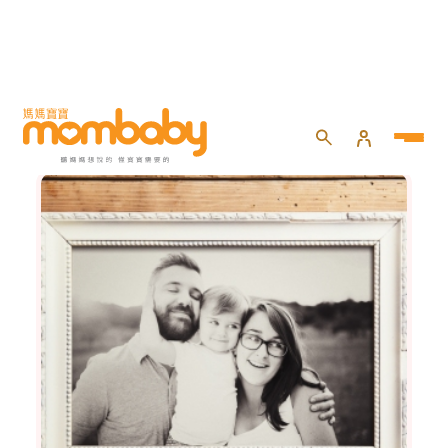
深夜me time