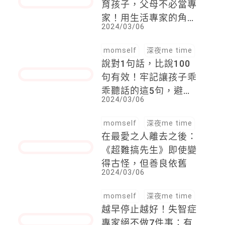
「跟平常的媽媽不一
樣」也沒關係！
momself
深夜me time
【全職爸爸育兒誌】教
育孩子，父母不必當專
家！用生活專家的角
2024/03/06
色，與孩子一起學習，
生活中處處有素材
momself
深夜me time
說對1句話，比說100
句有效！牢記讓孩子乖
乖聽話的這5句，避免
2024/03/06
說太多，否則孩子只會
越反抗
momself
深夜me time