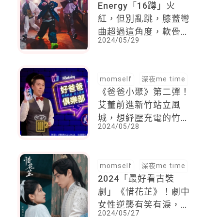
Energy「16蹲」火
紅，但別亂跳，膝蓋彎
曲超過這角度，軟骨就
2024/05/29
會磨損
momself
深夜me time
《爸爸小聚》第二彈！
艾董前進新竹站立風
城，想紓壓充電的竹科
2024/05/28
爸爸，快來報名囉！
momself
深夜me time
2024「最好看古裝
劇」《惜花芷》！劇中
女性逆襲有笑有淚，刻
2024/05/27