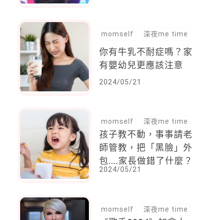
momself
深夜me time
你有牛乳不耐症嗎？家
有嬰幼兒更應該注意
2024/05/21
momself
深夜me time
孩子教不動，事事請老
師管教，把「黑臉」外
包....家長做錯了什麼？
2024/05/21
momself
深夜me time