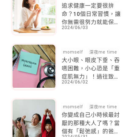
追求健康一定要很拚
命？10個日常習慣，讓
你無需很努力就能保持
2024/06/03
健康
momself
深夜me time
大小眼、眼皮下垂、吞
嚥困難，小心恐是「重
症肌無力」！過往致死
2024/06/02
率高，現有生物製劑助
開啟精準治療新時代
momself
深夜me time
你變成自己小時候最討
厭的那種大人了嗎？當
個有「鬆弛感」的爸
2024/05/31