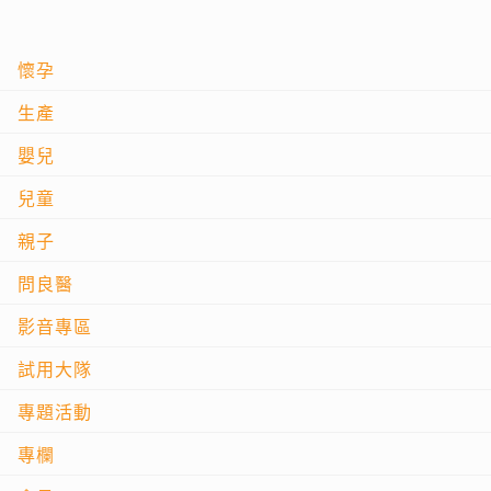
節飲食要小心，兒童急
2023/01/17
診預估3年最高
momself
深夜me time
2023新年祈福點燈該
怎麼點？祈子燈、光明
燈、太歲燈功能大不
2023/01/17
同，7大種類全解析！
momself
深夜me time
春節連假10日，出遊返
鄉前可別進入塞車地
雷，賞燈賞花工程交管
2023/01/16
日期一次整理
<
1
2
...
145
146
147
148
149
150
151
152
153
>