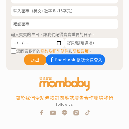
樂設施，趙小僑：有小
2023/01/18
孩後各種節日變得更有
意義！
momself
深夜me time
春節必吃！盤點10大過
年必吃懷舊零嘴：口哨
糖第一名，飛機餅乾大
2023/01/18
人小孩都愛
momself
深夜me time
【媽媽小聚 Mommy
Run】媽媽在運動中找
回閃閃發亮的自己 ！
2023/01/17
momself
深夜me time
你疏忽疫情了嗎，專業
醫師建議，諾羅來襲春