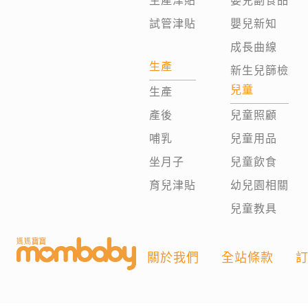
生產津貼
嬰兒副食品
試管津貼
嬰兒新知
成長曲線
生產
新生兒篩檢
兒童
生產
產後
兒童照顧
哺乳
兒童用品
坐月子
兒童飲食
育兒津貼
幼兒園相關
兒童教具
關於我們
全站條款