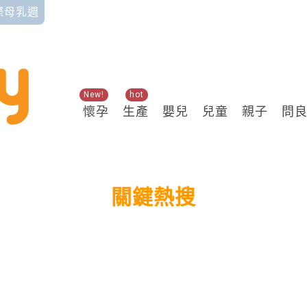
國際母乳週
New!
hot
懷孕
生產
嬰兒
兒童
親子
問
關鍵熱搜