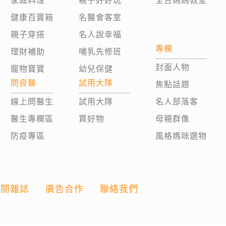
家庭料理
親子好好玩
全台媽媽教室
健康百寶箱
名醫會客室
親子穿搭
名人說幸福
專欄
理財補助
哺乳先修班
封面人物
寵物寶寶
幼兒保健
問良醫
試用大隊
焦點話題
線上問醫生
試用大隊
名人部落客
醫生專欄區
買好物
母親群像
防疫專區
風格媽咪選物
訂閱雜誌
廣告合作
聯絡我們