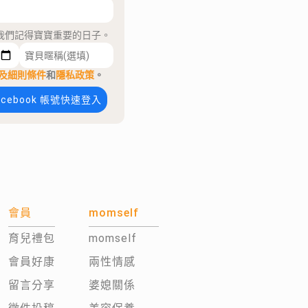
我們記得寶寶重要的日子。
及細則條件
和
隱私政策
。
acebook 帳號快速登入
會員
momself
育兒禮包
momself
會員好康
兩性情感
留言分享
婆媳關係