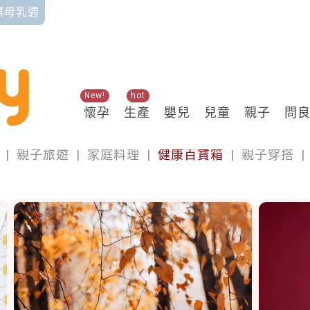
國際母乳週
New!
hot
懷孕
生產
嬰兒
兒童
親子
問
親子
|
親子旅遊
|
家庭料理
|
健康百寶箱
|
親子穿搭
|