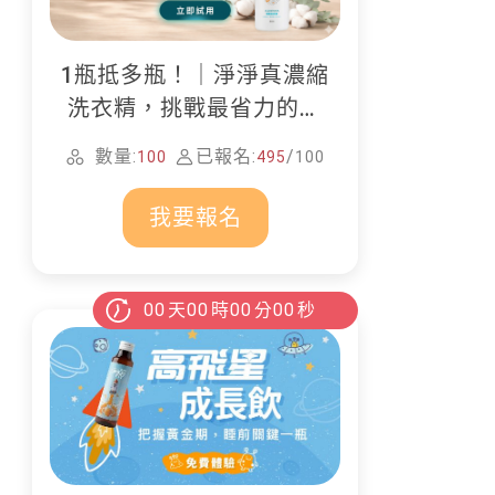
1瓶抵多瓶！｜淨淨真濃縮
洗衣精，挑戰最省力的居
家清潔
數量:
已報名:
/
100
495
100
我要報名
00
天
00
時
00
分
00
秒