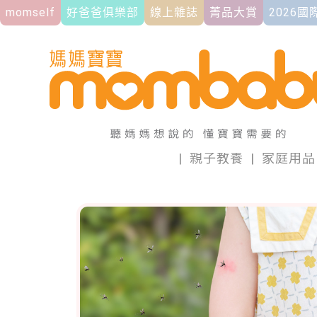
momself
好爸爸俱樂部
線上雜誌
菁品大賞
2026
|
親子教養
|
家庭用品