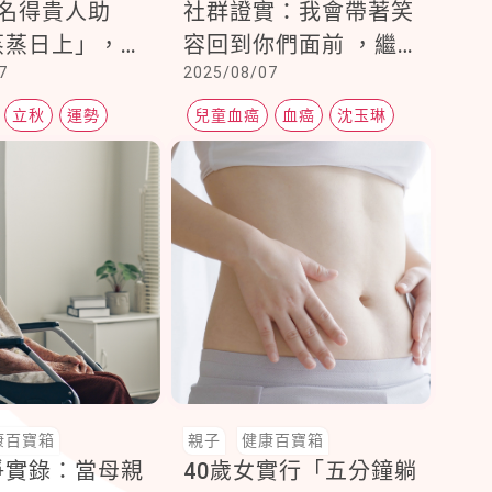
1名得貴人助
社群證實：我會帶著笑
蒸蒸日上」，第
容回到你們面前 ，繼
7
2025/08/07
人魅力大幅提
續做我熱愛的事 ! 甚麼
睛度百分百
是血癌？兒童也是危險
立秋
運勢
兒童血癌
血癌
沈玉琳
族群之一
康百寶箱
親子
健康百寶箱
爭實錄：當母親
40歲女實行「五分鐘躺