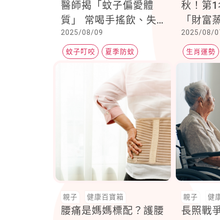
醫師揭「蚊子偏愛體
秋！第
質」 常喝手搖飲、失
「財富
2025/08/09
2025/08/0
眠多夢都上榜
二名個
升，吸
蚊子叮咬
夏季防蚊
生肖運勢
中藥防蚊包
親子
健康百寶箱
親子
健
腰痛是媽媽標配？護腰
長照戰