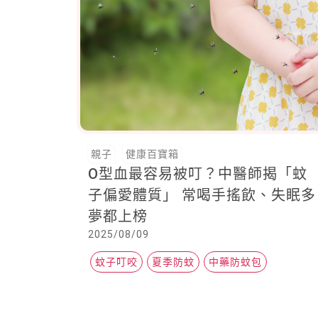
親子
健康百寶箱
O型血最容易被叮？中醫師揭「蚊
子偏愛體質」 常喝手搖飲、失眠多
夢都上榜
2025/08/09
蚊子叮咬
夏季防蚊
中藥防蚊包