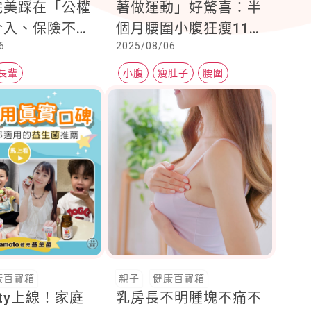
完美踩在「公權
著做運動」好驚喜：半
介入、保險不能
個月腰圍小腹狂瘦11公
6
2025/08/06
的邊界上跳華爾
分
在腐敗食物堆裡
長輩
小腹
瘦肚子
腰圍
家....你需要更
照2.0和長照
康百寶箱
親子
健康百寶箱
rty上線！家庭
乳房長不明腫塊不痛不