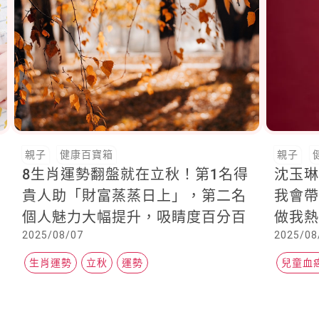
親子
健康百寶箱
親子
8生肖運勢翻盤就在立秋！第1名得
沈玉琳
貴人助「財富蒸蒸日上」，第二名
我會帶
個人魅力大幅提升，吸睛度百分百
做我熱愛的事 !
2025/08/07
2025/08
也是
生肖運勢
立秋
運勢
兒童血