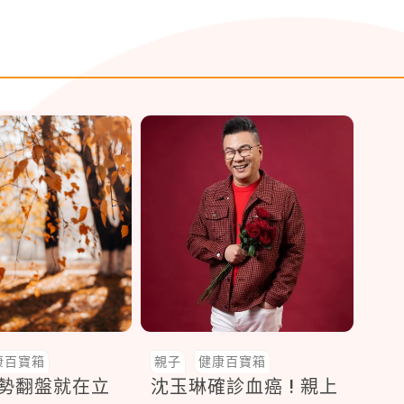
康百寶箱
親子
健康百寶箱
運勢翻盤就在立
沈玉琳確診血癌 ! 親上