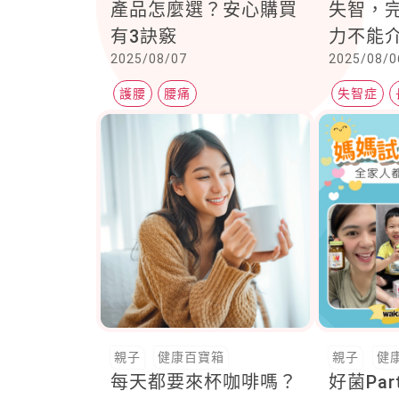
產品怎麼選？安心購買
失智，
有3訣竅
力不能
2025/08/07
2025/08/0
理賠」
滋，他
護腰
腰痛
失智症
撐起整個
了解的長
險
親子
健康百寶箱
親子
健
每天都要來杯咖啡嗎？
好菌Pa