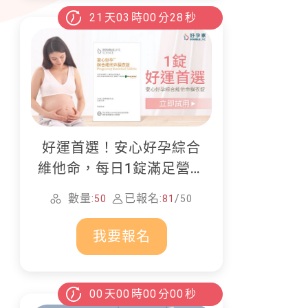
21
天
03
時
00
分
26
秒
好運首選！安心好孕綜合
維他命，每日1錠滿足營養
所需
數量:
已報名:
/
50
81
50
我要報名
00
天
00
時
00
分
00
秒