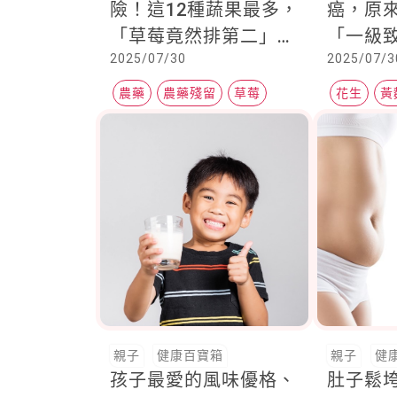
險！這12種蔬果最多，
癌，原
「草莓竟然排第二」，
「一級
2025/07/30
2025/07/3
營養師提醒：重點在於
「怎麼洗才安心」
農藥
農藥殘留
草莓
花生
黃
親子
健康百寶箱
親子
健
孩子最愛的風味優格、
肚子鬆