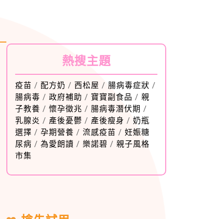
熱搜主題
疫苗
/
配方奶
/
西松屋
/
腸病毒症狀
/
腸病毒
/
政府補助
/
寶寶副食品
/
親
子教養
/
懷孕徵兆
/
腸病毒潛伏期
/
乳腺炎
/
產後憂鬱
/
產後瘦身
/
奶瓶
選擇
/
孕期營養
/
流感疫苗
/
妊娠糖
尿病
/
為愛朗讀
/
樂諾碧
/
親子風格
市集