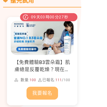
搶先試用
09
天
03
時
00
分
25
秒
【免費體驗B3雲朵霜】肌
膚總是反覆乾燥？現在就
加入貝膚黛瑪修護體驗計
數量:
已報名:
/
100
111
100
畫！
我要報名