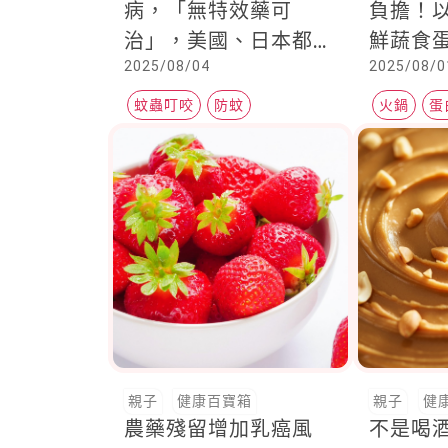
病，「無特效藥可
負擔！
治」，美國、日本都呼
鮮蔬食
2025/08/04
2025/08/0
籲密切關注
沾醬就
蚊蟲叮咬
防蚊
火鍋
蛋
親子
健康百寶箱
親子
健
農藥殘留增加乳癌風
不是喝