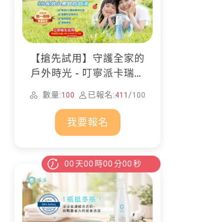
【搶先試用】守護全家的
戶外時光 - 叮寧派卡瑞丁
防蚊液
數量:
已報名:
/
100
411
100
我要報名
00
天
00
時
00
分
00
秒