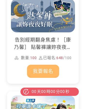
告別經期翻身焦慮！［康
乃馨］ 貼馨褲讓妳夜夜好
眠
數量:
已報名:
/
100
648
100
我要報名
00
天
00
時
00
分
00
秒