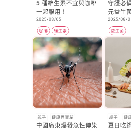
5 種維生素不宜與咖啡
守護必備
一起服用！
元益生
2025/08/05
2025/08/0
實口碑
咖啡
維生素
益生菌
親子
健康百寶箱
親子
健
中國廣東爆發急性傳染
夏日吃