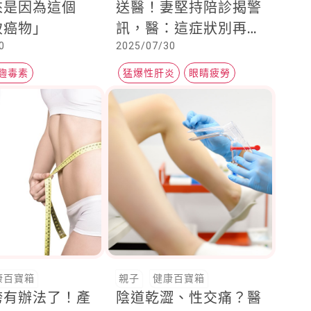
來是因為這個
送醫！妻堅持陪診揭警
致癌物」
訊，醫：這症狀別再誤
0
2025/07/30
當疲勞
麴毒素
猛爆性肝炎
眼睛疲勞
B型肝炎
康百寶箱
親子
健康百寶箱
垮有辦法了！產
陰道乾澀、性交痛？醫