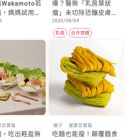
Wakamoto若
癢？醫揪「乳房葉狀
菌，媽媽試用真
瘤」未切除恐釀皮膚壞
5
2025/08/04
！
死
乳癌
合作媒體
康百寶箱
親子
健康百寶箱
鍋，吃出輕盈無
吃麵也能瘦！顛覆麵食