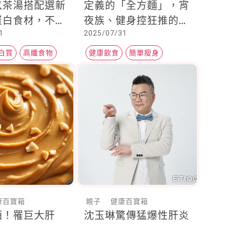
以茶湯搭配選新
定義的「全方麵」，宵
蛋白食材，不用
夜族、健身控狂推的夢
1
2025/07/31
很好吃
幻神麵
白質
高纖食物
健康飲食
簡單瘦身
飲食瘦身
康百寶箱
親子
健康百寶箱
酒！罹巨大肝
沈玉琳驚傳猛爆性肝炎