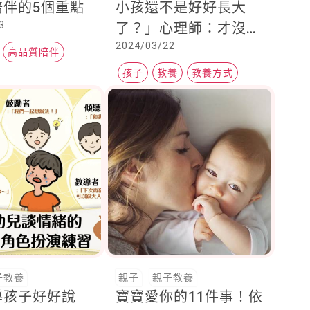
陪伴的5個重點
小孩還不是好好長大
3
了？」心理師：才沒
2024/03/22
有！請不要對著努力摸
高品質陪伴
索新方法教育下一代的
孩子
教養
教養方式
人潑冷水、說風涼話
子教養
親子
親子教養
導孩子好好說
寶寶愛你的11件事！依