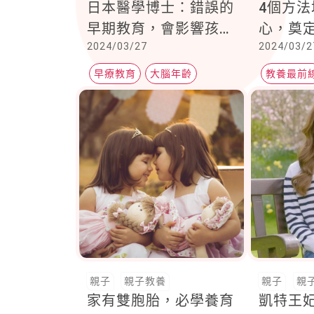
日本醫學博士：錯誤的
4個方
早期教育，會影響孩子
心，奠
2024/03/27
2024/03/2
大腦發育的順序
早療教育
大腦年齡
教養最前
大腦發展
愛的教育
親子
親子教養
親子
親
家有雙胞胎，必學養育
凱特王