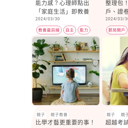
能力感？心理師點出
整理包
「家庭生活」即教養
戶、證
2024/03/30
2024/03/3
孩子的
教養最前線
自主
能力
郵局開戶
證卷戶開
親子
親子教養
親子
親
比學才藝更重要的事！
超越考