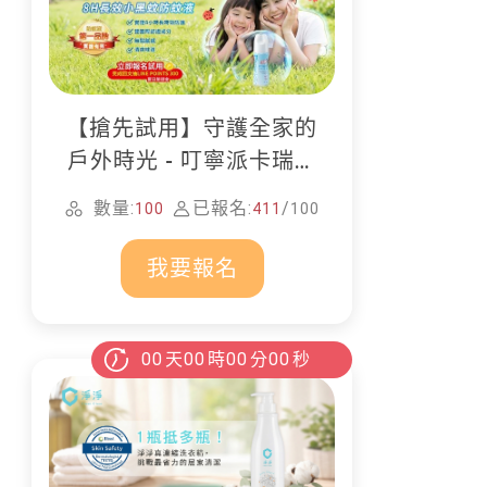
【搶先試用】守護全家的
戶外時光 - 叮寧派卡瑞丁
防蚊液
數量:
已報名:
/
100
411
100
我要報名
00
天
00
時
00
分
00
秒