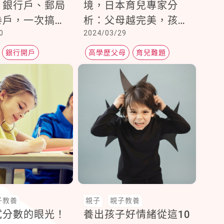
！銀行戶、郵局
境，日本育兒專家分
卷戶，一次搞定
析：父母越完美，孩子
0
2024/03/29
儲蓄與投資
越痛苦
銀行開戶
高學歷父母
育兒難題
戶
子教養
親子
親子教養
試分數的眼光！
養出孩子好情緒從這10