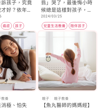
告訴孩子，究竟
翁」哭了，最後悔小時
說才好？依年紀
候總是這樣對孩子，專
6
2024/03/25
處理方式
家：因為愛小孩，爸爸
也開始改變
癌症
孩子
兒童生活教養
陪伴孩子
用心陪伴
子教養
親子
親子教養
是消極、怕失
【魚丸醫師的媽媽經】