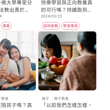
丹佛大學專家分
快樂學習與正向教養真
方法教出勇於挑
的可行嗎？持續跑到終
4
2024/03/23
子
點比贏在起跑點重要
勇敢
因材施教
學習環境
正向教養
子教養
親子
親子教養
在陪孩子嗎？高
「以前我們怎樣怎樣，