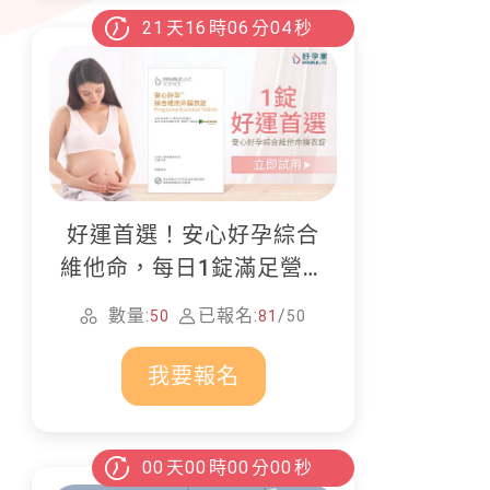
21
天
16
時
06
分
02
秒
好運首選！安心好孕綜合
維他命，每日1錠滿足營養
所需
數量:
已報名:
/
50
81
50
我要報名
00
天
00
時
00
分
00
秒