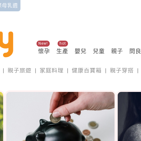
國際母乳週
New!
hot
懷孕
生產
嬰兒
兒童
親子
問
親子
|
親子旅遊
|
家庭料理
|
健康百寶箱
|
親子穿搭
|