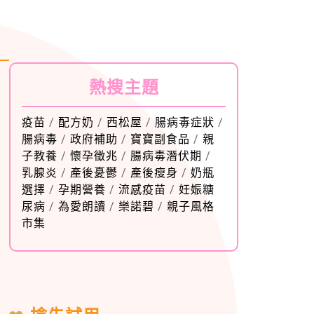
熱搜主題
疫苗
/
配方奶
/
西松屋
/
腸病毒症狀
/
腸病毒
/
政府補助
/
寶寶副食品
/
親
子教養
/
懷孕徵兆
/
腸病毒潛伏期
/
乳腺炎
/
產後憂鬱
/
產後瘦身
/
奶瓶
選擇
/
孕期營養
/
流感疫苗
/
妊娠糖
尿病
/
為愛朗讀
/
樂諾碧
/
親子風格
市集