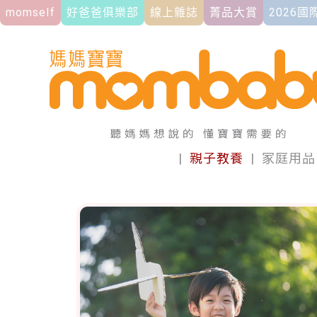
momself
好爸爸俱樂部
線上雜誌
菁品大賞
2026
|
親子教養
|
家庭用品