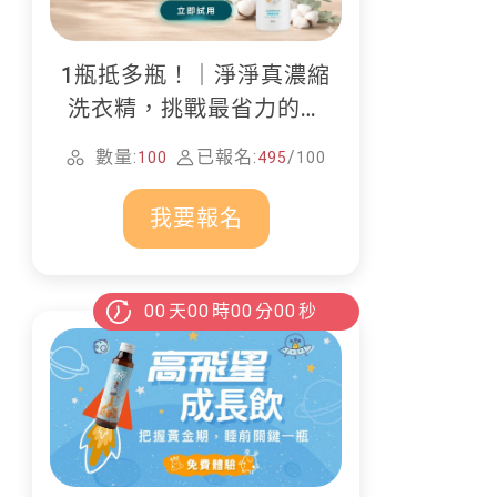
1瓶抵多瓶！｜淨淨真濃縮
洗衣精，挑戰最省力的居
家清潔
數量:
已報名:
/
100
495
100
我要報名
00
天
00
時
00
分
00
秒