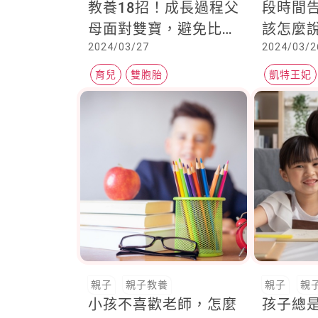
教養18招！成長過程父
段時間
母面對雙寶，避免比較
該怎麼
2024/03/27
2024/03/2
一視同仁格外重要
有不同
育兒
雙胞胎
凱特王妃
兒童生活教養
親子
親子教養
親子
親
小孩不喜歡老師，怎麼
孩子總