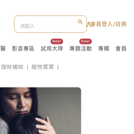
會員登入/註冊
New!
New!
良醫
影音專區
試用大隊
專題活動
專欄
會員
理財補助
|
寵物寶寶
|