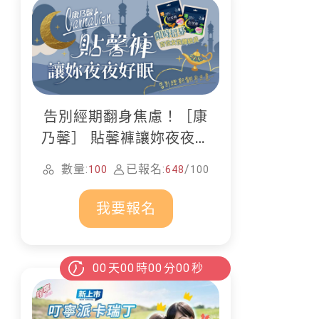
告別經期翻身焦慮！［康
乃馨］ 貼馨褲讓妳夜夜好
眠
數量:
已報名:
/
100
648
100
我要報名
00
天
00
時
00
分
00
秒