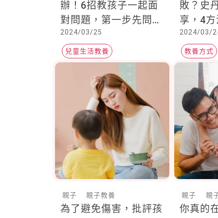
辦！6招教孩子一起面
敗？史
對問題，第一步先問
享，4
2024/03/25
2024/03/2
「這件事」
戰的孩
兒童生活教養
教養方式
幼兒生活教養
不想上學
親子
親子教養
親子
親
為了避免傷害，批評孩
你真的