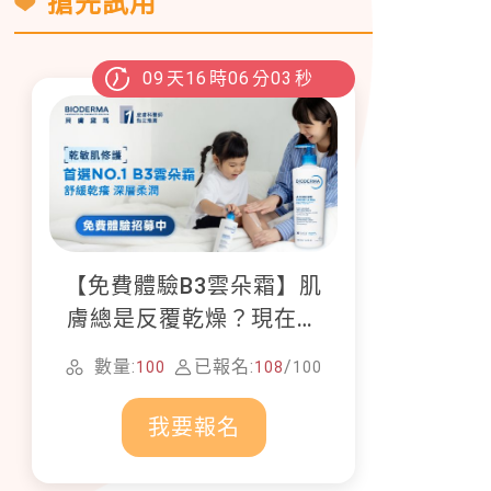
搶先試用
09
天
16
時
06
分
01
秒
【免費體驗B3雲朵霜】肌
膚總是反覆乾燥？現在就
加入貝膚黛瑪修護體驗計
數量:
已報名:
/
100
108
100
畫！
我要報名