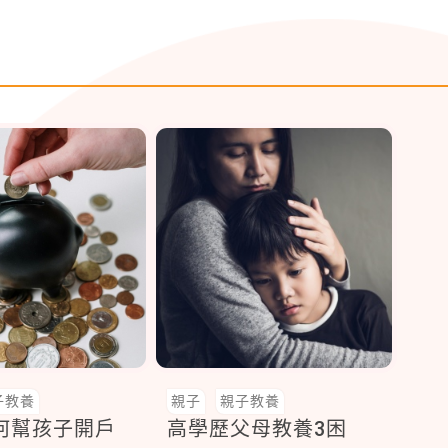
子教養
親子
親子教養
如何幫孩子開戶
高學歷父母教養3困