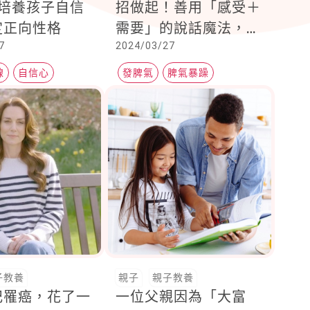
法培養孩子自信
招做起！善用「感受＋
定正向性格
需要」的說話魔法，父
7
2024/03/27
母要多關心孩子「這一
點」
線
自信心
發脾氣
脾氣暴躁
兒童生活教養
子教養
親子
親子教養
妃罹癌，花了一
一位父親因為「大富