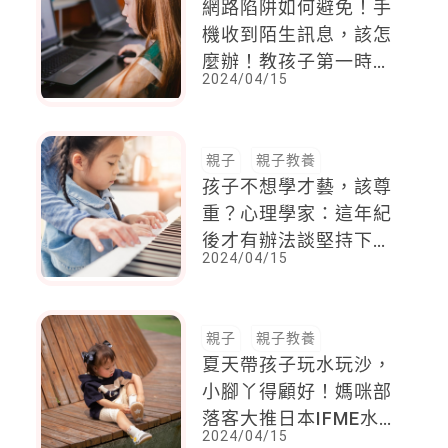
網路陷阱如何避免！手
機收到陌生訊息，該怎
麼辦！教孩子第一時間
2024/04/15
該做什麼，才能自保
親子
親子教養
孩子不想學才藝，該尊
重？心理學家：這年紀
後才有辦法談堅持下去
2024/04/15
的意義
親子
親子教養
夏天帶孩子玩水玩沙，
小腳丫得顧好！媽咪部
落客大推日本IFME水
2024/04/15
涼鞋，好穿好看功能一