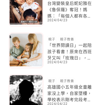
台灣變裝皇后妮妃雅在
《魯保羅》奪冠！媽
媽：「每個人都有各自
2024/04/23
的人生。家有不一樣的
孩子，是讓你體會真正
的愛。」
親子
親子教養
「世界閱讀日」一起陪
孩子看書！原來在西班
牙又叫「玫瑰日」，這
2024/04/23
一天大家都會這麼做
親子
親子教養
高雄國小五年級女童離
家沒上學，自家墜樓，
學校表示剛考完段考，
2024/04/22