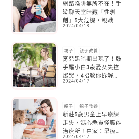
網路陷阱無所不在！手
遊聊天室暗藏「性剝
削」5大危機，親職專
2024/04/18
家3策略引導孩子不踩
雷
親子
親子教養
育兒黑暗期出現了！鼓
手羅小白3歲愛女失控
爆哭，4招教你拆解孩
2024/04/17
子情緒小炸彈
親子
親子教養
新莊5歲男童上早療課
走失，媽心急責怪職能
治療所！專家：早療不
2024/04/17