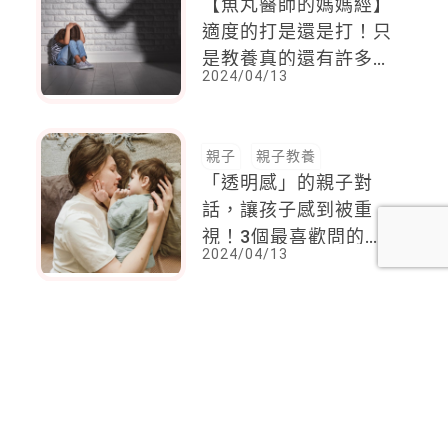
【魚丸醫師的媽媽經】
適度的打是還是打！只
是教養真的還有許多
2024/04/13
「非打」的方式
親子
親子教養
「透明感」的親子對
話，讓孩子感到被重
視！3個最喜歡問的問
2024/04/13
題，妳都怎麼回答？
<
1
2
...
77
78
79
80
81
82
83
...
137
138
>