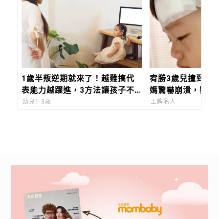
1歲半叛逆期就來了！越難搞代
宥勝3歲兒撞到頭
表能力越躍進，3方法讓孩子不
媽驚嚇崩潰，醫師
生氣，別在哭鬧時說教
判斷孩子傷口送醫
幼兒1-3歲
王牌名人