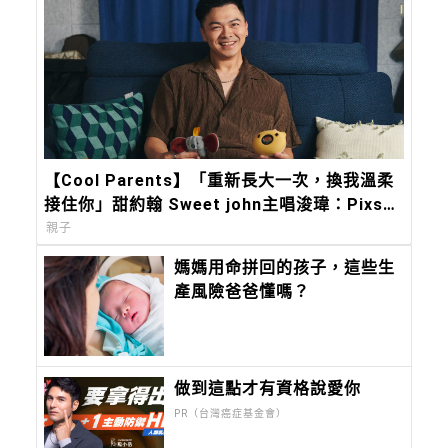
【Cool Parents】「重新長大一次，換我溫柔
接住你」甜約翰 Sweet john主唱浚瑋：Pixsee
陪我築起兒子的移動城堡
親子
媽媽用命拼回的孩子，這些生
產風險爸爸懂嗎？
做到這點才有資格說愛你
PR（台灣癌症基金會）