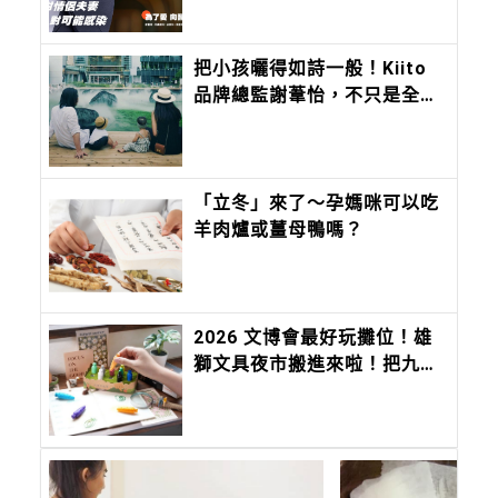
把小孩曬得如詩一般！Kiito
品牌總監謝葦怡，不只是全台
灣最會穿衣服的女人，連IG曬
小孩都美得超有靈氣
「立冬」來了～孕媽咪可以吃
羊肉爐或薑母鴨嗎？
2026 文博會最好玩攤位！雄
獅文具夜市搬進來啦！把九層
塔、香菜、麻油變成香味筆 ，
12 種台味香氣寫進筆尖