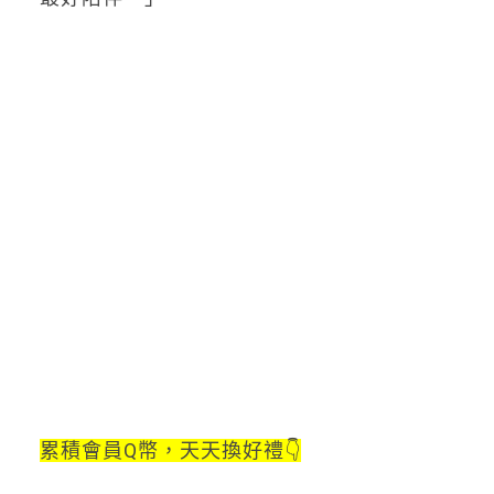
累積會員Q幣，天天換好禮👇