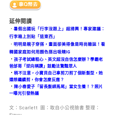
延伸閱讀
．
暑假出國玩「行李沒跟上」超掃興！專家建議：
行李箱上別貼「這東西」
．
明明是親子穿搭，畫面卻美得像是時尚雜誌！看
韓國家庭如何用顏色搭出吸睛IG
．
孩子考試總粗心、英文超沒自信怎麼辦？學霸老
爸邰哥「逆向稱讚」鼓勵法驚豔眾人
．
稍不注意，小寶貝自己拿剪刀剪了個新髮型，她
還想繼續剪，你會怎麼反應？
．
陳小春愛子「留長髮綁馬尾」當女生養！？照片
一曝光引發熱議
文：Scarlett 圖：取自小公視臉書 整理：
Sinyu