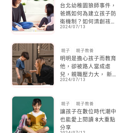
台北幼稚園狼師事件，
爸媽如何為建立孩子防
衛機制？如何清創孩子
2024/07/13
心理的傷？心理師這樣
說
親子
親子教養
明明是擔心孩子而教育
他，卻被路人當成虐
兒，親職壓力大， 新
2024/07/13
北家防中心推「親職減
壓方案」
親子
親子教養
讓孩子在數位時代潮中
也能愛上閱讀 8大重點
分享
2024/07/12