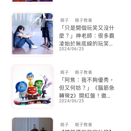
親子
親子教養
「只是開個玩笑又沒什
麼？」神老師：很多霸
凌始於無底線的玩笑，
2024/06/25
以及大人的漠視
親子
親子教養
「阿焦：我不夠優秀，
但又何妨？」《腦筋急
轉彎2》開紅盤！邀請
2024/06/25
大人小孩正面接納焦慮
情緒
親子
親子教養