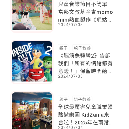
兒童音樂節目不簡單！
富邦文教基金會momo
mini熱血製作《虎姑婆
2024/07/05
和他的朋友》
親子
親子教養
《腦筋急轉彎2》告訴
我們「所有的情緒都有
意義！」保留時間給孩
2024/07/05
子耍廢沒關係，自發性
的創造力就會展現
親子
親子教養
全球最厲害兒童職業體
驗遊樂園 KidZania來
台啦！2025年在南港
2024/07/04