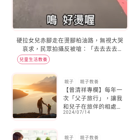
硬拉女兒赤腳走在燙腳柏油路，無視大哭
哀求，民眾拍攝反被嗆：「去去去去
報！」單親媽多次被通報不當照顧
兒童生活教養
親子
親子教養
【曾清祥專欄】每年一
次「父子旅行」，讓我
和兒子在旅伴的相處
2024/07/14
中，看到不同的彼此。
親子
親子教養