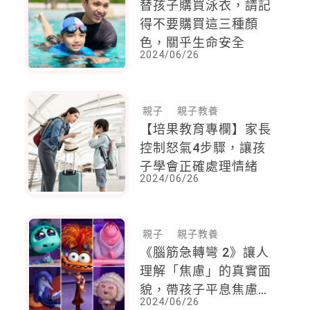
替孩子購買泳衣，請記
得不要購買這三種顏
色，關乎生命安全
2024/06/26
親子
親子教養
【培果教育專欄】家長
控制怒氣4步驟，讓孩
子學會正確處理情緒
2024/06/26
親子
親子教養
《腦筋急轉彎 2》讓人
理解「焦慮」的真實面
貌，帶孩子平息焦慮的
2024/06/26
6 種方法