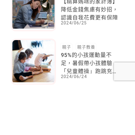
【精算媽咪的家計簿】
降低金錢焦慮有妙招，
認識自我花費更有保障
2024/06/25
親子
親子教養
95%的小孩運動量不
足，暑假帶小孩體驗
「兒童體操」跑跳充電
2024/06/24
100%
<
1
2
...
69
70
71
72
73
74
75
...
137
138
>