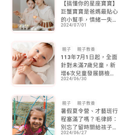
【搞懂你的星座寶寶】
巨蟹寶寶是爸媽最貼心
的小幫手，情緒一失控
2024/07/01
最需要被了解被同理
親子
親子教養
113年7月1日起，全面
針對未滿7歲兒童，新
增6次兒童發展篩檢服
2024/06/30
務
親子
親子教養
暑假夏令營、才藝班行
程塞滿了嗎？毛律師：
別忘了留時間給孩子好
2024/06/27