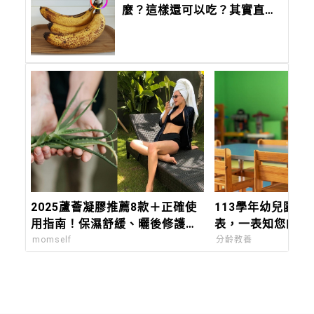
麼？這樣還可以吃？其實直接
放桌上很NG！建議這樣放，
延長保存期限！
2025蘆薈凝膠推薦8款＋正確使
113學年幼兒園招
用指南！保濕舒緩、曬後修護一
表，一表知您的寶
次搞懂
別
momself
分齡教養