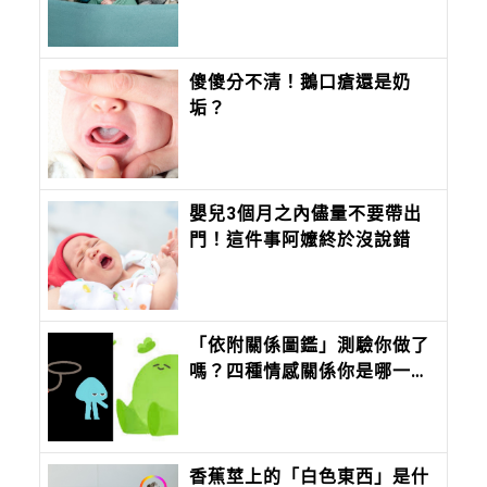
大全，切記不要「這六個」部
首
傻傻分不清！鵝口瘡還是奶
垢？
嬰兒3個月之內儘量不要帶出
門！這件事阿嬤終於沒說錯
「依附關係圖鑑」測驗你做了
嗎？四種情感關係你是哪一
種？經常「搞消失」竟然是這
一型
香蕉莖上的「白色東西」是什