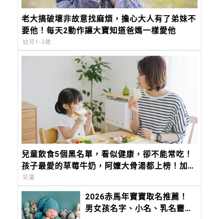
老大搞破壞非故意找麻煩，擔心大人有了弟妹不
要他！每天2動作讓大寶知道爸媽一樣愛他
幼兒1-3歲
兒童飲食5個黑名單，看似健康，卻不能常吃！
孩子最愛的草莓牛奶，阿嬤大骨湯都上榜！加碼
6大性早熟食物一定要筆記
兒童
2026赤馬年寶寶取名推薦！
男女孩名字、小名、乳名靈感