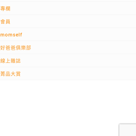
專欄
會員
momself
好爸爸俱樂部
線上雜誌
菁品大賞