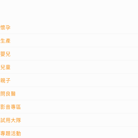
懷孕
生產
嬰兒
兒童
親子
問良醫
影音專區
試用大隊
專題活動