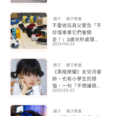
親子
親子教養
不愛收玩具父警告「不
珍惜車車它們會開
走！」2歲兒秒處理
2023/03/24
「全部翻四輪朝天」笑
壞眾人
親子
親子教養
《黑暗榮耀》女兒河睿
帥，也有小學生的煩
惱，一句「不想讓朋友
2023/03/23
看到我流淚」讓人憐
惜！
親子
親子教養