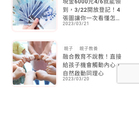
現金6000元4/6就能領
到，3/22開放登記！4
張圖讓你一次看懂怎麼
2023/03/21
領！身分證尾數這2碼
第一天
親子
親子教養
融合教育不說教！直接
給孩子機會觸動內心，
自然啟動同理心
2023/03/20
<
1
2
...
126
127
128
129
130
131
132
...
137
138
>