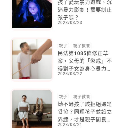
孩子愛玩暴力遊戲、沉
迷暴力影劇！需要制止
孩子嗎？
2023/03/23
親子
親子教養
民法第1085條修正草
案，父母的「懲戒」不
得對子女為身心暴力行
2023/03/22
為，盼修法可以釐清身
心暴力行為的界定
親子
親子教養
坳不過孩子該拒絕還是
妥協？同理孩子並設立
界線，才是親子間良性
2023/03/21
互動的核心準則