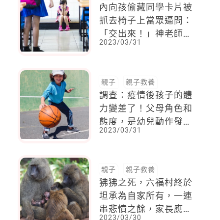
內向孩偷藏同學卡片被
抓去椅子上當眾逼問：
「交出來！」神老師：
2023/03/31
即使犯錯，也不該被任
意對待
親子
親子教養
調查：疫情後孩子的體
力變差了！父母角色和
態度，是幼兒動作發展
2023/03/31
的最佳助力
親子
親子教養
狒狒之死，六福村終於
坦承為自家所有，一連
串悲憤之餘，家長應該
2023/03/30