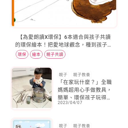
【為愛朗讀X環保】6本適合與孩子共讀
的環保繪本！把愛地球觀念，種到孩子心
裡
環保
繪本
親子共讀
親子
親子教養
「在家玩什麼？」全職
媽媽超用心手做教具，
簡單、環保孩子玩得好
2023/04/07
開心！
親子
親子教養