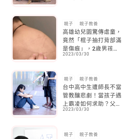
好好引領孩子的惻隱之
心
親子
親子教養
高雄幼兒園驚傳虐童，
竟然「棍子抽打背部滿
是傷痕」，2歲男孩泣
2023/03/30
訴：沒有老師來救我
親子
親子教養
台中高中生遭師長不當
管教釀悲劇！當孩子遇
上霸凌如何求助？父母
2023/03/30
做到 2 件事最重要
親子
親子教養