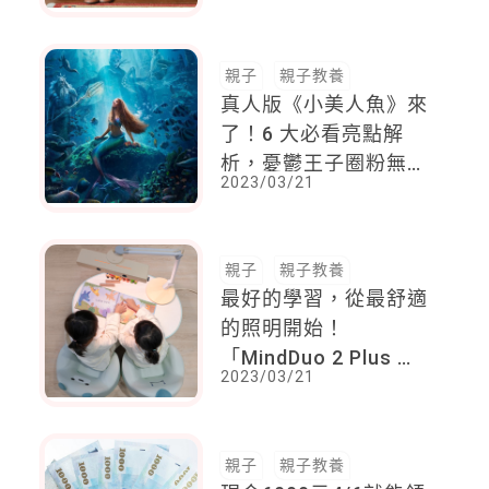
親子
親子教養
真人版《小美人魚》來
了！6 大必看亮點解
析，憂鬱王子圈粉無
2023/03/21
數、愛麗兒歌聲連碧昂
絲都愛！
親子
親子教養
最好的學習，從最舒適
的照明開始！
「MindDuo 2 Plus 親
2023/03/21
子共讀護眼檯燈」給孩
子最好的成長環境
親子
親子教養