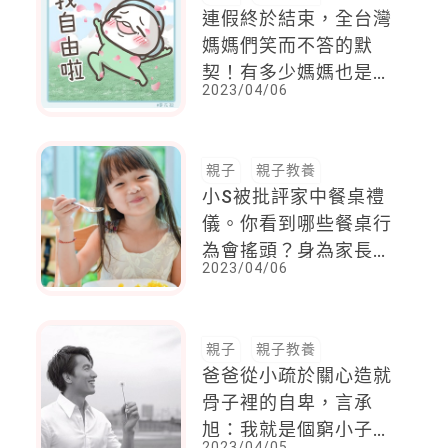
連假終於結束，全台灣
媽媽們笑而不答的默
契！有多少媽媽也是這
2023/04/06
樣的？
親子
親子教養
小S被批評家中餐桌禮
儀。你看到哪些餐桌行
為會搖頭？身為家長有
2023/04/06
責任教導孩子注意什
麼？
親子
親子教養
爸爸從小疏於關心造就
骨子裡的自卑，言承
旭：我就是個窮小子沒
2023/04/05